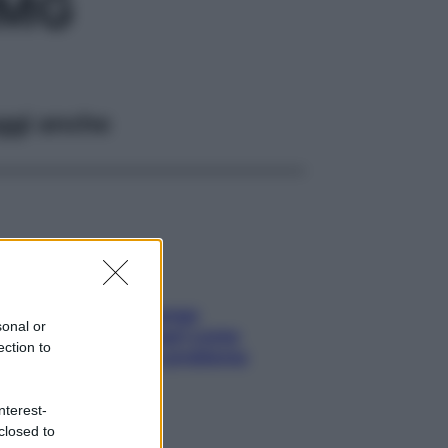
0MG
ggi anche
Capelli spezzati lungo
sonal or
l’attaccatura? Scopri come
ection to
risolvere l’annoso problema
nterest-
closed to