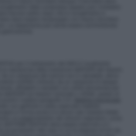
ersa in mezzo bicchiere d’acqua. Il bicchiere deve
o scioglimento della compressa (questo può richiedere
sere bevuta subito dopo che lo scioglimento è
chiere deve essere risciacquato con mezzo bicchiere
to. La dispersione può anche essere somministrata
 gastrostomia.
ENTIVA per il trattamento del NSCLC localmente
 la valutazione della mutazione dell’EGFR del tessuto
ti. Se un campione del tumore non è valutabile, allora
rcolante (ctDNA) ottenuto da un campione di sangue
usti, affidabili e sensibili con utilità dimostrata per
e dell’EGFR sul tessuto tumorale o ctDNA, questo al
lsi positivi (vedere paragrafo 5.1).
Malattia interstiziale
ttati con gefitinib è stata osservata malattia
rgere in forma acuta e in alcuni casi risultare fatale
strano un peggioramento dei sintomi respiratori, come
on GEFITINIB ZENTIVA deve essere interrotto e il
 accertamenti. Nel caso in cui la diagnosi di ILD sia