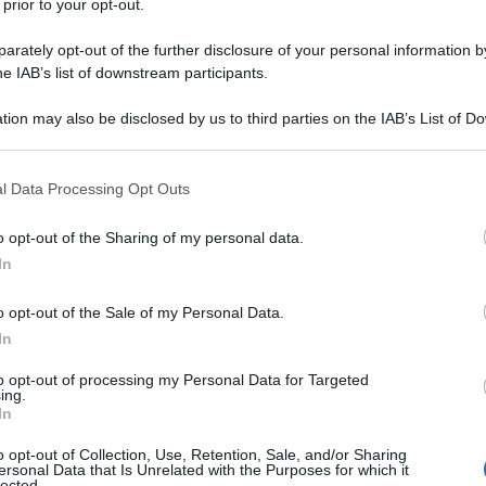
 prior to your opt-out.
rately opt-out of the further disclosure of your personal information by
he IAB’s list of downstream participants.
tion may also be disclosed by us to third parties on the IAB’s List of 
Descrizione tipo ricetta:
RNRL –
 that may further disclose it to other third parties.
LIMITATIVA NON RIPETIB.
 that this website/app uses one or more Google services and may gath
l Data Processing Opt Outs
Forma farmaceutica:
COMPRESSE
including but not limited to your visit or usage behaviour. You may click 
RIVESTITE
 to Google and its third-party tags to use your data for below specifi
o opt-out of the Sharing of my personal data.
ogle consent section.
In
o opt-out of the Sale of my Personal Data.
a per il trattamento di pazienti adulti affetti da
le (NSCLC) localmente avanzato o metastatico con
In
ragrafo 4.4).
to opt-out of processing my Personal Data for Targeted
ing.
In
o opt-out of Collection, Use, Retention, Sale, and/or Sharing
ersonal Data that Is Unrelated with the Purposes for which it
to Cellulosa microcristallina (E460) Croscarmellosa
lected.