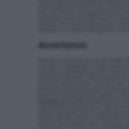
frantumarla, la compressa può essere imm
essere agitato di tanto in tanto, fino all
fino a 20 minuti). La dispersione deve es
completato (cioè entro 60 minuti). Il bic
di acqua, che deve anch’esso essere bevu
attraverso un sondino nasogastrico o una
Avvertenze
Quando si considera l’uso di GEFITINIB Z
avanzato o metastatico, è importante che
tumorale sia effettuata per tutti i pazien
può essere utilizzato il DNA tumorale ci
(plasma). Devono essere usati solo test rob
la determinazione dello stato di mutazion
fine di evitare risultati falsi negativi o fa
polmonare (ILD)
Nell’1,3% dei pazienti tra
interstiziale polmonare (ILD), che può inso
(vedere paragrafo 4.8). Se i pazienti mo
dispnea, tosse e febbre, il trattamento c
paziente deve essere subito sottoposto ad