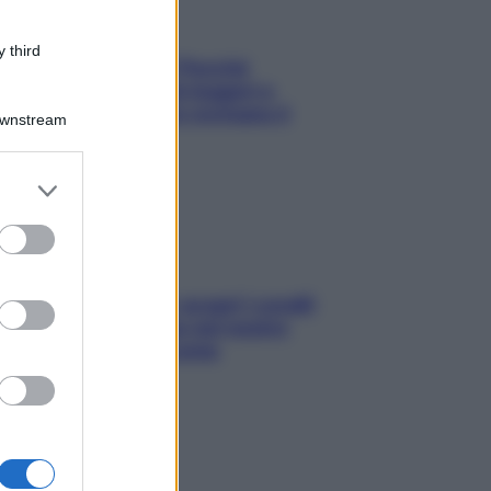
 third
Fame dopo cena? Perché
succede e 6 snack leggeri e
appetitosi che non rovinano il
Downstream
sonno
er and store
to grant or
ed purposes
Non solo Maldive: scopri i coralli
che si nascondono nel nostro
Mediterraneo (e come
proteggerli)