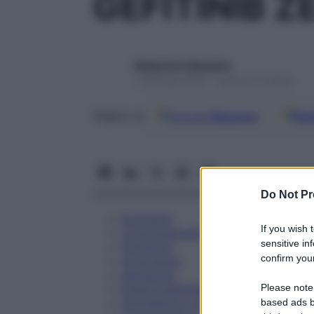
GEFITINIB 
Redazione Starbene
1 Gennaio 2025 – Lettura 17 minuti
Google
Discover
Fon
Seguici su
Do Not Pr
Eccipienti
If you wish 
Controindicazioni
sensitive in
Posologia
confirm your
Avvertenze
Interazioni
Please note
Effetti Indesiderati
Gravidanza e Allattamento
based ads b