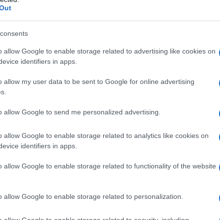
l solfato Magnesio stearato
Rivestimento della
Out
acrogol 4000 (E1521) Talco (E553b) Titanio diossido
o di ferro rosso (E172)
consents
o allow Google to enable storage related to advertising like cookies on
evice identifiers in apps.
no qualsiasi degli eccipienti elencati al paragrafo 6.1. –
o allow my user data to be sent to Google for online advertising
s.
to allow Google to send me personalized advertising.
o allow Google to enable storage related to analytics like cookies on
e essere iniziato e supervisionato da un medico
evice identifiers in apps.
osologia
La posologia raccomandata di GEFITINIB
a volta al giorno. Se viene dimenticata una dose,
 paziente se ne ricorda. Se ciò avviene a meno di 12
o allow Google to enable storage related to functionality of the website
n deve assumere la dose dimenticata. Il paziente non
 allo stesso tempo) per recuperare la dose
curezza e l’efficacia di gefitinib nei bambini e negli
o allow Google to enable storage related to personalization.
 sono state stabilite. Non esiste alcun uso indicato di
ll’indicazione di NSCLC.
Compromissione epatica
I
o allow Google to enable storage related to security, including