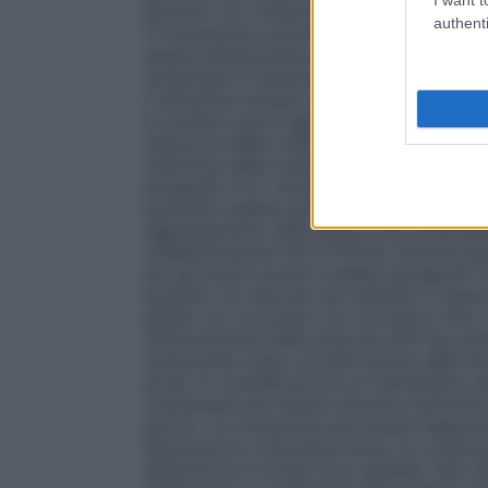
pazienti con compromissione epatica da 
authenti
C) presentano aumentate concentrazioni p
essere attentamente monitorati per gli ev
aumentate in pazienti con elevati livelli d
o bilirubina causati da metastasi epatich
è richiesto alcun aggiustamento della do
clearance della creatinina > 20 ml/min. Son
clearance della creatinina ≤ 20 ml/min e 
paragrafo 5.2).
Anziani
Non è richiesto al
paziente (vedere paragrafo 5.2).
Metaboli
aggiustamento della dose è raccomandato
metabolizzatore del CYP2D6, tuttavia que
per gli eventi avversi (vedere paragrafo 5
pazienti con diarrea mal tollerata o reaz
gestiti con successo con una breve (fino a
reintroduzione della dose da 250 mg (vede
trattamento dopo un’interruzione della ter
preso in considerazione un trattamento a
compressa può essere assunta oralmente co
giorno. La compressa può essere deglutita
assumere la compressa intera, le compr
dispersione in acqua (non gasata). Non de