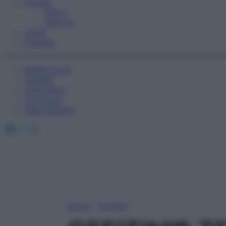
Fitness
Sport
Esercizi
Video
Podcast
Medicina AZ
Farmaci
Calcolatori
Oroscopo
Abbonamenti
Facebook
X
Instagram
Home
»
Farmaci