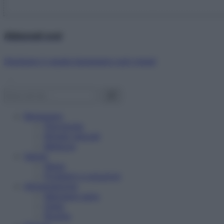
Abbonati ora!
Starbene ti regala benessere ogni mese!
Benessere
Psicologia
Rimedi naturali
Bellezza
Salute
News
Problemi e soluzioni
Alimentazione
Mangiare sano
Diete
Ricette