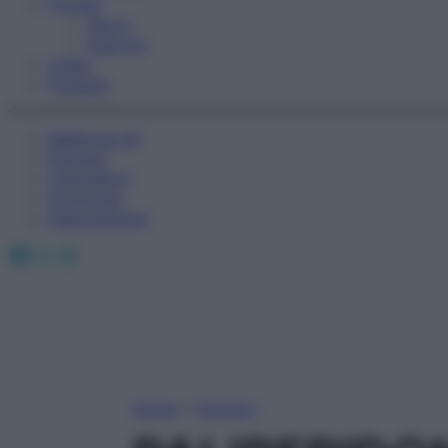
Fitness
Sport
Esercizi
Video
Podcast
Medicina AZ
Farmaci
Calcolatori
Oroscopo
Abbonamenti
Facebook
X
Instagram
Home
»
Farmaci