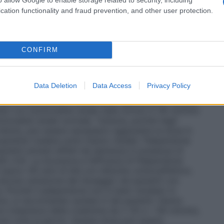
un’unica somministrazione giornaliera, da assumere la
a dose iniziale. Alcuni pazienti potrebbero trarre
cation functionality and fraud prevention, and other user protection.
ell’intervallo raccomandato, compreso tra 6 mg e 12
no. La variazione del dosaggio, se indicata, deve
rivalutazione clinica. Quando sono indicati aumenti
 con incrementi di 3 mg al giorno che generalmente
CONFIRM
4 giorni.
Passaggio ad altri farmaci antipsicotici
Non
ative specificamente al passaggio di pazienti da
otici. A causa dei differenti profili farmacodinamici e
Data Deletion
Data Access
Privacy Policy
icotici è necessaria la supervisione del medico
otico è considerato clinicamente appropriato.
Anziani
ni con funzionalità renale nella norma (≥ 80 ml/min)
unzionalità renale normale. Tuttavia, poiché negli
ridotta, può essere necessario aggiustare la dose in
 paziente (vedere sotto Danno renale). Paliperidone
zienti anziani affetti da demenza in presenza di
fo 4.4). La sicurezza e l’efficacia di Paliperidone
sopra i 65 anni di età con disturbo schizoaffettivo.
alcuna variazione del dosaggio nei pazienti con
Poiché il paliperidone non è stato studiato in
, si raccomanda cautela in tali pazienti.
Danno
ve (clearance della creatinina da ≥ 50 a < 80 ml/min),
una volta al giorno. Questa dose può essere