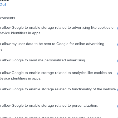
Out
: Shellac Ossido di ferro nero (E 172) Glicole
consents
o allow Google to enable storage related to advertising like cookies on
evice identifiers in apps.
ridone, o ad uno qualsiasi degli eccipienti elencati al
o allow my user data to be sent to Google for online advertising
s.
to allow Google to send me personalized advertising.
ccomandata di Paliperidone Teva per il trattamento
o allow Google to enable storage related to analytics like cookies on
in un’unica somministrazione giornaliera, da assumere
evice identifiers in apps.
lla dose iniziale. Alcuni pazienti potrebbero trarre
nterno dell’intervallo raccomandato, compreso tra 3
o allow Google to enable storage related to functionality of the website
 al giorno. La variazione del dosaggio, se indicata,
o di rivalutazione clinica. Quando sono indicati
rocedere con incrementi di 3 mg al giorno e
o allow Google to enable storage related to personalization.
 superiori ai 5 giorni.
Disturbo schizoaffettivo
one Teva per il trattamento del disturbo
o allow Google to enable storage related to security, including