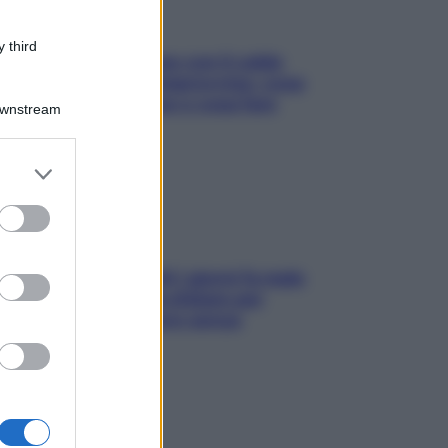
 third
Perché la pressione con il caldo
scende e sale all’improvviso: cosa
succede alle donne e cosa fare
Downstream
subito
er and store
to grant or
ed purposes
Doccia, lavarsi tutti i giorni fa male
alla pelle? I miti da sfatare per
proteggerla davvero senza
stressarla