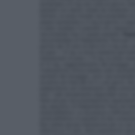
aumentata a 6 mg una volta al giorno sulla 
pazienti con danno renale da moderato a 
ml/min), la dose iniziale raccomandata di 
essere aumentata a 3 mg al giorno a seguit
è stato studiato in pazienti con clearance 
raccomanda l’uso in questi pazienti.
Popol
raccomandata di Paliperidone Teva per il 
partire dai 15 anni di età è di 3 mg una v
di peso < 51 kg: la dose massima giornal
Adolescenti di peso ≥ 51 kg: la dose mas
di 12 mg. L’aggiustamento del dosaggio, 
rivalutazione clinica basata sulla necessi
aumenti del dosaggio, sono raccomandat
avvenire ad intervalli di 5 o più giorni. No
paliperidone nel trattamento della schizof
anni. I dati attualmente disponibili sono r
fatta alcuna raccomandazione riguardante
uso specifico di Paliperidone Teva nei bam
schizoaffettivo: La sicurezza e l’efficacia
schizoaffettivo in pazienti di età compresa
Non esiste alcuna indicazione per un uso 
inferiore ai 12 anni.
Altre popolazioni spec