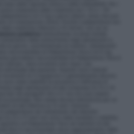
base della risposta clinica e della tollerabilità. Per i
grave (clearance della creatinina da ≥ 10 a < 50
paliperidone è di 3 mg a giorni alterni, dose che può
o di rivalutazione clinica. Poiché il paliperidone non
della creatinina inferiore a 10 ml/min, non se ne
azione pediatrica
Schizofrenia: la dose iniziale
trattamento della schizofrenia negli adolescenti a
olta al giorno, somministrata al mattino. Adolescenti
iera raccomandata di Paliperidone Teva è di 6 mg.
sima giornaliera raccomandata di Paliperidone Teva è
se indicato, deve avvenire solo dopo una
tà individuale del paziente. Quando sono indicati
i incrementi di 3 mg/giorno e generalmente devono
n sono state stabilite la sicurezza e l’efficacia di
renia negli adolescenti di età compresa tra 12 e 14
iportati nei paragrafi 4.8 e 5.1 ma non può essere
 la posologia. Non esiste alcuna indicazione per un
bini di età inferiore ai 12 anni. Disturbo
 di paliperidone nel trattamento del disturbo
 tra 12 e 17 anni non sono state studiate o stabilite.
specifico di Paliperidone Teva nei bambini di età
iali
Non è raccomandato alcun aggiustamento della