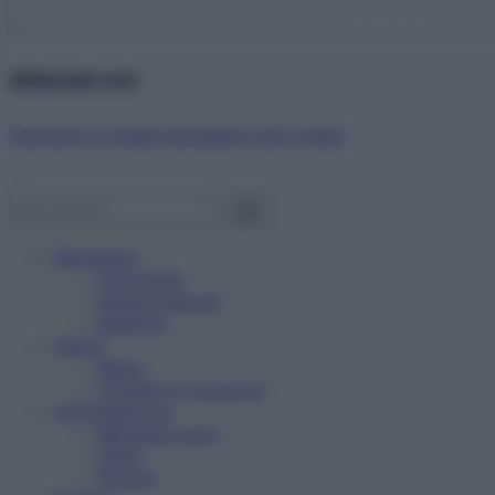
Abbonati ora!
Starbene ti regala benessere ogni mese!
Benessere
Psicologia
Rimedi naturali
Bellezza
Salute
News
Problemi e soluzioni
Alimentazione
Mangiare sano
Diete
Ricette