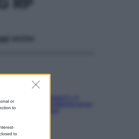
G RP
ggi anche
«Oggi che se magnamo?»: 4
sonal or
ricette facili di Max Mariola senza
ection to
pesare gli ingredienti
nterest-
closed to