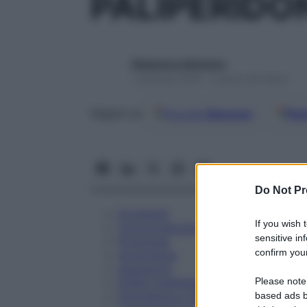
PALIPERIDO
Redazione Starbene
1 Gennaio 2025 – Lettura 29 minuti
Google
Discover
Fon
Seguici su
Do Not Pr
Eccipienti
If you wish 
Controindicazioni
sensitive in
Posologia
confirm your
Avvertenze
Interazioni
Please note
Effetti Indesiderati
Gravidanza e Allattamento
based ads b