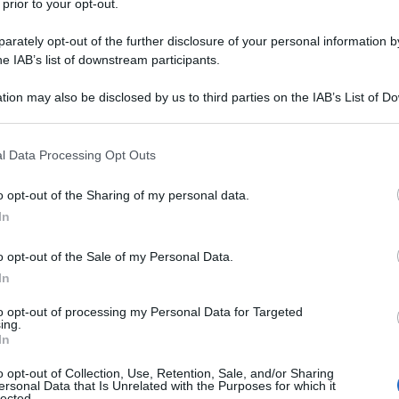
 prior to your opt-out.
rately opt-out of the further disclosure of your personal information by
he IAB’s list of downstream participants.
tion may also be disclosed by us to third parties on the IAB’s List of 
Descrizione tipo ricetta:
RR – RIPETIBILE
 that may further disclose it to other third parties.
10V IN 6MESI
 that this website/app uses one or more Google services and may gath
l Data Processing Opt Outs
Forma farmaceutica:
COMPRESSE
including but not limited to your visit or usage behaviour. You may click 
DIVISIBILI RP
 to Google and its third-party tags to use your data for below specifi
o opt-out of the Sharing of my personal data.
ogle consent section.
ento della schizofrenia negli adulti e negli
In
aliperidone Teva è indicato per il trattamento del
o opt-out of the Sale of my Personal Data.
In
to opt-out of processing my Personal Data for Targeted
ing.
In
ossitoluene Povidone Cloruro di sodio Cellulosa
 di ferro rosso (E172) Idrossipropilcellulosa Acetato
o opt-out of Collection, Use, Retention, Sale, and/or Sharing
nio diossido (E171) Talco Glicole propilenico Ossido
ersonal Data that Is Unrelated with the Purposes for which it
sse da 6 mg
Ossido di ferro rosso (E172) –
solo nelle
lected.