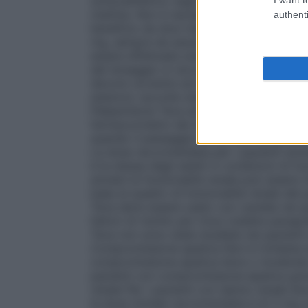
schizoaffettivo negli adulti è di 6 mg in 
mattina. Non è necessaria titolazione dell
authenti
beneficio da dosi maggiori, all’interno d
mg, sempre da assumersi una volta al gior
essere effettuata solamente a seguito di 
del dosaggio si raccomanda di procedere
devono avvenire ad intervalli superiori ai 
esistono raccolte sistematiche di dati rel
Paliperidone Teva ad altri farmaci antipsic
farmacocinetici dei diversi farmaci antips
quando il passaggio ad un altro antipsic
La dose raccomandata per i pazienti anzia
è la stessa degli adulti in condizioni di f
anziani la funzionalità renale può essere 
base al quadro di funzionalità renale del
Teva deve essere usato con cautela nei pa
fattori di rischio per ictus (vedere paragra
Teva non sono state studiate nei pazienti 
Compromissione epatica
Non è richiesta 
compromissione epatica lieve o moderata. 
pazienti con compromissione epatica grave
renale
Per i pazienti con danno renale lie
la dose iniziale raccomandata è di 3 mg 