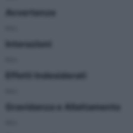
Avvertenze
NULL
Interazioni
NULL
Effetti Indesiderati
NULL
Gravidanza e Allattamento
NULL