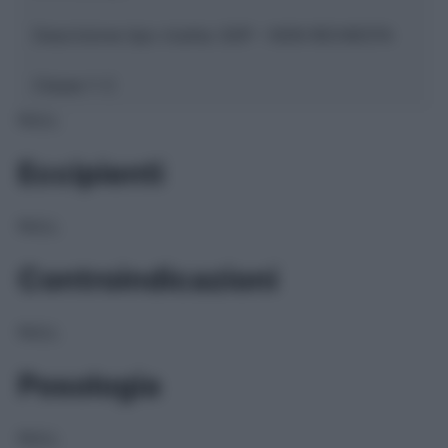
Descrizione tipo ricetta:
SOP – NON RICHIESTA
Classe 1:
C
NULL
Eccipienti
NULL
Controindicazioni
NULL
Posologia
NULL