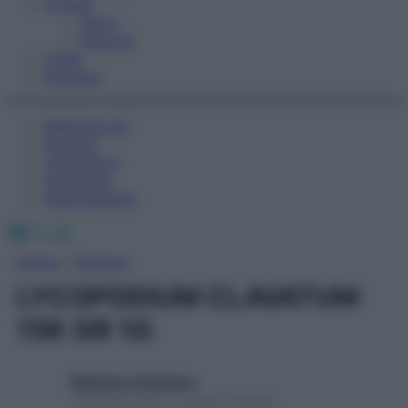
Fitness
Sport
Esercizi
Video
Podcast
Medicina AZ
Farmaci
Calcolatori
Oroscopo
Abbonamenti
Facebook
X
Instagram
Home
»
Farmaci
LYCOPODIUM CLAVATUM
15K GR 1G
Redazione Starbene
1 Gennaio 2025 – Lettura 1 minuto