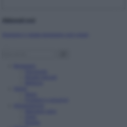
Abbonati ora!
Starbene ti regala benessere ogni mese!
Benessere
Psicologia
Rimedi naturali
Bellezza
Salute
News
Problemi e soluzioni
Alimentazione
Mangiare sano
Diete
Ricette