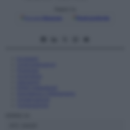
Seguici su
Google
Discover
Fonti preferite
Eccipienti
Controindicazioni
Posologia
Avvertenze
Interazioni
Effetti Indesiderati
Gravidanza e Allattamento
Conservazione
Composizione
HERING Srl
ATC:
2AA2D