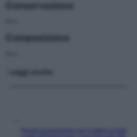
Conservazione
NULL
Composizione
NULL
Leggi anche
Perché la pressione con il caldo scende
e sale all’improvviso: cosa succede alle