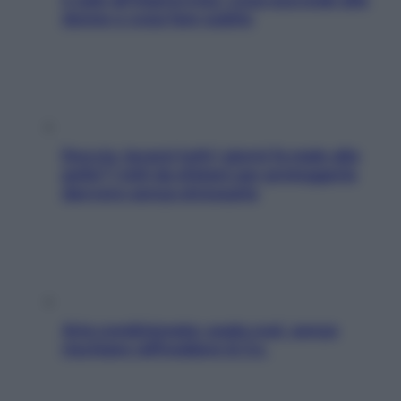
donne e cosa fare subito
Doccia, lavarsi tutti i giorni fa male alla
pelle? I miti da sfatare per proteggerla
davvero senza stressarla
Aria condizionata: usala così, senza
rischiare raffreddore & Co.