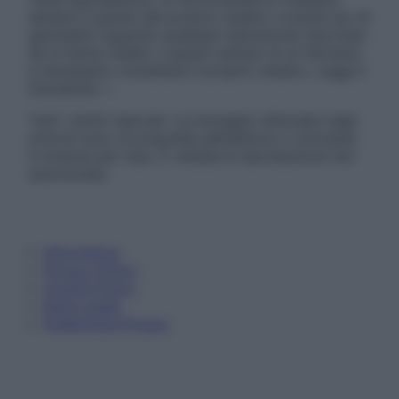
sempre il parere del proprio medico curante e/o di
specialisti riguardo qualsiasi indicazione riportata.
Se si hanno dubbi o quesiti sull’uso di un farmaco
è necessario contattare il proprio medico. Leggi il
Disclaimer »
Tutti i diritti riservati. Le immagini utilizzate negli
articoli sono di proprietà dell’editore o concesse
in licenza per l’uso. È vietata la riproduzione non
autorizzata.
Informativa
Privacy Policy
Cookie Policy
Note Legali
Preferenze Privacy