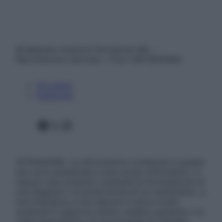
© Belpietro Edizioni Periodiche SRL –
Riproduzione riservata – P.Iva 13673600964
Chi siamo
Pubblicità
Facebook
X
Instagram
ATTENZIONE: Le informazioni contenute in questo
sito sono presentate a solo scopo informativo, in
nessun caso possono costituire la formulazione di
una diagnosi o la prescrizione di un trattamento, e
non intendono e non devono in alcun modo
sostituire il rapporto diretto medico-paziente o la
visita specialistica. Si raccomanda di chiedere