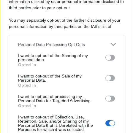
information utilized by us or personal information disclosed to
third parties prior to your opt-out.
You may separately opt-out of the further disclosure of your
personal information by third parties on the IAB’s list of
downstream participants.
Personal Data Processing Opt Outs
This information may also be disclosed by us to third parties
on the IAB’s List of Downstream Participants that may further
I want to opt-out of the Sharing of my
disclose it to other third parties.
personal data.
Opted In
Please note that this website/app uses one or more Google
services and may gather and store information including but
I want to opt-out of the Sale of my
Personal Data.
not limited to your visit or usage behaviour. You may click to
Opted In
grant or deny consent to Google and its third-party tags to
use your data for below specified purposes in below Google
I want to opt-out of processing my
consent section.
Personal Data for Targeted Advertising.
Opted In
I want to opt-out of Collection, Use,
Retention, Sale, and/or Sharing of my
Personal Data that Is Unrelated with the
Purposes for which it was collected.