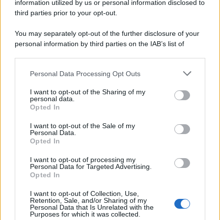
information utilized by us or personal information disclosed to
third parties prior to your opt-out.
You may separately opt-out of the further disclosure of your
personal information by third parties on the IAB’s list of
downstream participants.
Personal Data Processing Opt Outs
This information may also be disclosed by us to third parties
on the IAB’s List of Downstream Participants that may further
I want to opt-out of the Sharing of my
disclose it to other third parties.
personal data.
Opted In
Please note that this website/app uses one or more Google
services and may gather and store information including but
I want to opt-out of the Sale of my
Personal Data.
not limited to your visit or usage behaviour. You may click to
Opted In
grant or deny consent to Google and its third-party tags to
use your data for below specified purposes in below Google
I want to opt-out of processing my
consent section.
Personal Data for Targeted Advertising.
Opted In
I want to opt-out of Collection, Use,
Retention, Sale, and/or Sharing of my
Personal Data that Is Unrelated with the
Purposes for which it was collected.