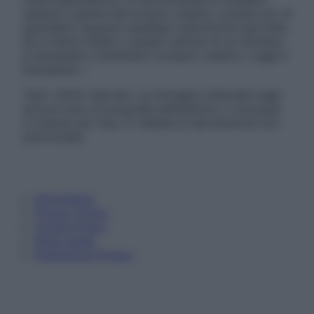
sempre il parere del proprio medico curante e/o di
specialisti riguardo qualsiasi indicazione riportata.
Se si hanno dubbi o quesiti sull’uso di un farmaco
è necessario contattare il proprio medico. Leggi il
Disclaimer »
Tutti i diritti riservati. Le immagini utilizzate negli
articoli sono di proprietà dell’editore o concesse
in licenza per l’uso. È vietata la riproduzione non
autorizzata.
Informativa
Privacy Policy
Cookie Policy
Note Legali
Preferenze Privacy