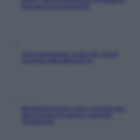
davvero senza stressarla
Aria condizionata: usala così, senza
rischiare raffreddore & Co.
Mindfulness tra le vette: a Cortina due
giorni lontani da stress e ansia da
smartphone