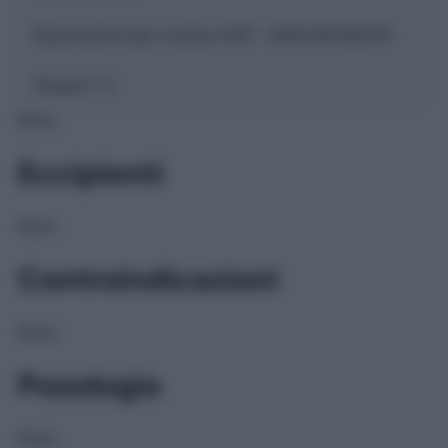
Descrizione tipo ricetta:
SOP – NON RICHIESTA
Classe 1:
C
NULL
Eccipienti
NULL
Controindicazioni
NULL
Posologia
NULL