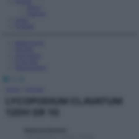
Fitness
Sport
Esercizi
Video
Podcast
Medicina AZ
Farmaci
Calcolatori
Oroscopo
Abbonamenti
Facebook
X
Instagram
Home
»
Farmaci
LYCOPODIUM CLAVATUM
12DH GR 1G
Redazione Starbene
1 Gennaio 2025 – Lettura 1 minuto