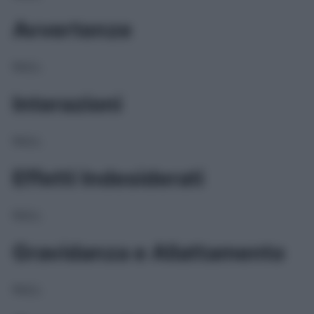
Avvertenze
NULL
Interazioni
NULL
Effetti Indesiderati
NULL
Gravidanza e Allattamento
NULL