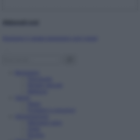
Abbonati ora!
Starbene ti regala benessere ogni mese!
Benessere
Psicologia
Rimedi naturali
Bellezza
Salute
News
Problemi e soluzioni
Alimentazione
Mangiare sano
Diete
Ricette