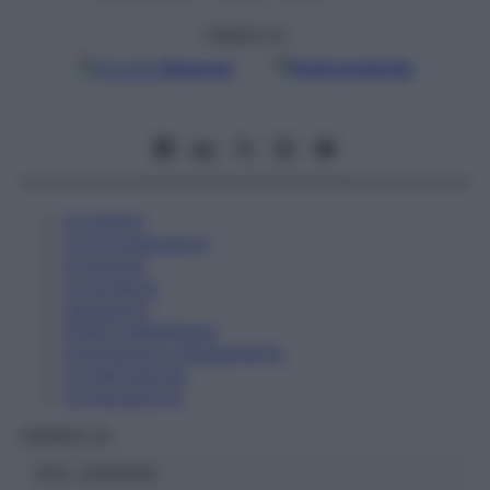
Seguici su
Google
Discover
Fonti preferite
Eccipienti
Controindicazioni
Posologia
Avvertenze
Interazioni
Effetti Indesiderati
Gravidanza e Allattamento
Conservazione
Composizione
HERING Srl
ATC:
2AA1A04