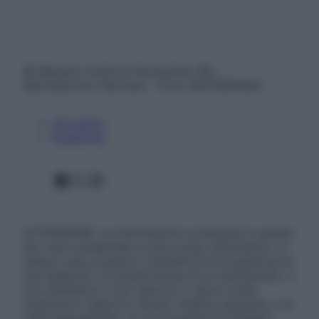
© Belpietro Edizioni Periodiche SRL –
Riproduzione riservata – P.Iva 13673600964
Chi siamo
Pubblicità
Facebook
X
Instagram
ATTENZIONE: Le informazioni contenute in questo
sito sono presentate a solo scopo informativo, in
nessun caso possono costituire la formulazione di
una diagnosi o la prescrizione di un trattamento, e
non intendono e non devono in alcun modo
sostituire il rapporto diretto medico-paziente o la
visita specialistica. Si raccomanda di chiedere