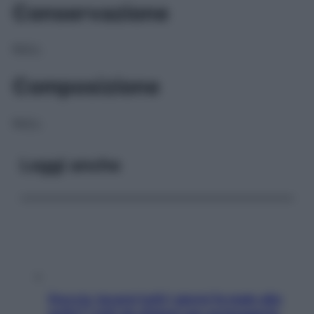
Conservazione
NULL
Composizione
NULL
Leggi anche
Doccia, lavarsi tutti i giorni fa male alla
pelle? I miti da sfatare per proteggerla