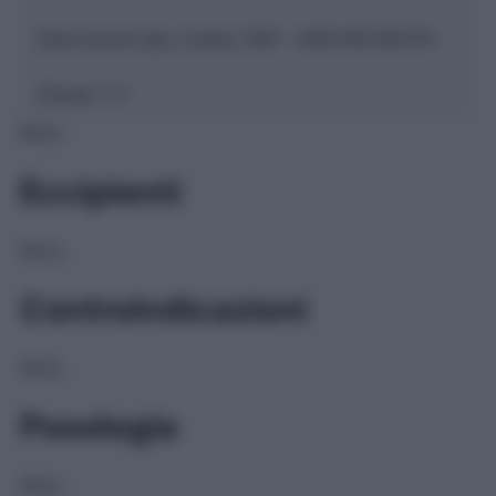
Descrizione tipo ricetta:
SOP – NON RICHIESTA
Classe 1:
C
NULL
Eccipienti
NULL
Controindicazioni
NULL
Posologia
NULL