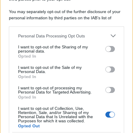
You may separately opt-out of the further disclosure of your
personal information by third parties on the IAB’s list of
downstream participants.
Personal Data Processing Opt Outs
This information may also be disclosed by us to third parties
on the IAB’s List of Downstream Participants that may further
I want to opt-out of the Sharing of my
disclose it to other third parties.
personal data.
Opted In
Please note that this website/app uses one or more Google
services and may gather and store information including but
I want to opt-out of the Sale of my
Personal Data.
not limited to your visit or usage behaviour. You may click to
Opted In
grant or deny consent to Google and its third-party tags to
use your data for below specified purposes in below Google
I want to opt-out of processing my
consent section.
Personal Data for Targeted Advertising.
Opted In
I want to opt-out of Collection, Use,
Retention, Sale, and/or Sharing of my
Personal Data that Is Unrelated with the
Purposes for which it was collected.
Opted Out