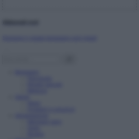
Abbonati ora!
Starbene ti regala benessere ogni mese!
Benessere
Psicologia
Rimedi naturali
Bellezza
Salute
News
Problemi e soluzioni
Alimentazione
Mangiare sano
Diete
Ricette