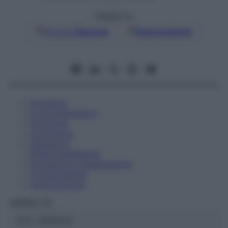
Seguici su
Google
Discover
Fonti preferite
Eccipienti
Controindicazioni
Posologia
Avvertenze
Interazioni
Effetti Indesiderati
Gravidanza e Allattamento
Conservazione
Composizione
HERING Srl
ATC:
2AA1A04