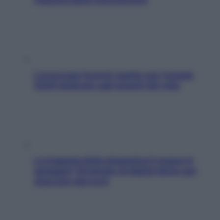
L’oroscopo food di Jupiter per l’estate
2026 dedicato agli amanti del cibo
La trappola della dopamina ti segue in
spiaggia? Strategie di digital detox per
staccare davvero