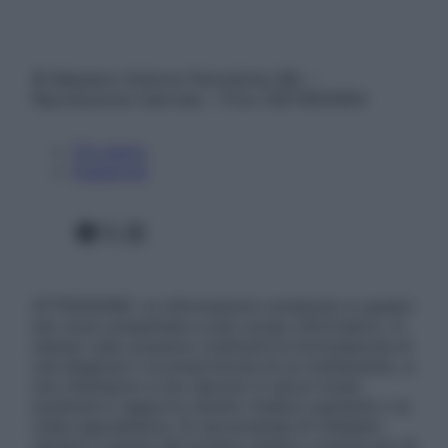
© Belpietro Edizioni Periodiche SRL –
Riproduzione riservata – P.Iva 13673600964
Chi siamo
Pubblicità
Facebook
X
Instagram
ATTENZIONE: Le informazioni contenute in questo
sito sono presentate a solo scopo informativo, in
nessun caso possono costituire la formulazione di
una diagnosi o la prescrizione di un trattamento, e
non intendono e non devono in alcun modo
sostituire il rapporto diretto medico-paziente o la
visita specialistica. Si raccomanda di chiedere
sempre il parere del proprio medico curante e/o di