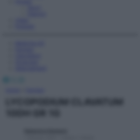
Fitness
Sport
Esercizi
Video
Podcast
Medicina AZ
Farmaci
Calcolatori
Oroscopo
Abbonamenti
Facebook
X
Instagram
Home
»
Farmaci
LYCOPODIUM CLAVATUM
10DH GR 1G
Redazione Starbene
1 Gennaio 2025 – Lettura 1 minuto