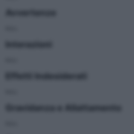
Avvertenze
NULL
Interazioni
NULL
Effetti Indesiderati
NULL
Gravidanza e Allattamento
NULL