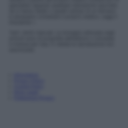
specialisti riguardo qualsiasi indicazione riportata.
Se si hanno dubbi o quesiti sull’uso di un farmaco
è necessario contattare il proprio medico. Leggi il
Disclaimer »
Tutti i diritti riservati. Le immagini utilizzate negli
articoli sono di proprietà dell’editore o concesse
in licenza per l’uso. È vietata la riproduzione non
autorizzata.
Informativa
Privacy Policy
Cookie Policy
Note Legali
Preferenze Privacy