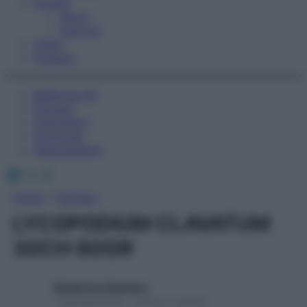
Fitness
Sport
Esercizi
Video
Podcast
Medicina AZ
Farmaci
Calcolatori
Oroscopo
Abbonamenti
Facebook
X
Instagram
Home
»
Farmaci
LYCOPODIUM CLAVATUM
30CH 80GR
Redazione Starbene
1 Gennaio 2025 – Lettura 1 minuto