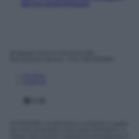
davvero senza stressarla
© Belpietro Edizioni Periodiche SRL –
Riproduzione riservata – P.Iva 13673600964
Chi siamo
Pubblicità
Facebook
X
Instagram
ATTENZIONE: Le informazioni contenute in questo
sito sono presentate a solo scopo informativo, in
nessun caso possono costituire la formulazione di