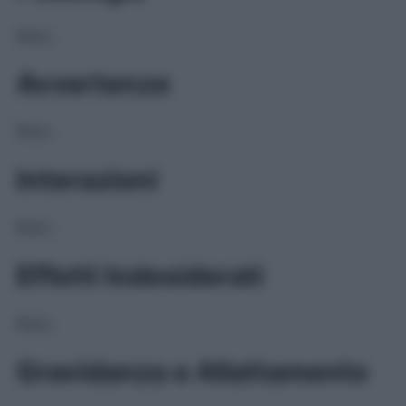
NULL
Avvertenze
NULL
Interazioni
NULL
Effetti Indesiderati
NULL
Gravidanza e Allattamento