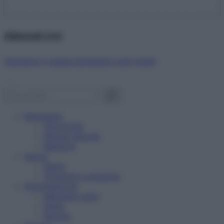
Abbonati ora!
Starbene ti regala benessere ogni mese!
Benessere
Psicologia
Rimedi naturali
Bellezza
Salute
News
Problemi e soluzioni
Alimentazione
Mangiare sano
Diete
Ricette