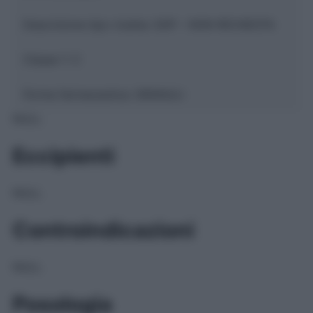
Descrizione tipo ricetta:
SOP – NON RICHIESTA
Classe 1:
C
Forma farmaceutica:
GRANULI
NULL
Eccipienti
NULL
Controindicazioni
NULL
Posologia