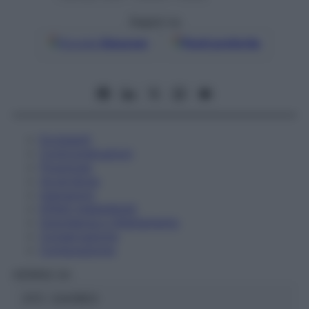
Seguici su
Google
Discover
Fonti preferite
Eccipienti
Controindicazioni
Posologia
Avvertenze
Interazioni
Effetti Indesiderati
Gravidanza e Allattamento
Conservazione
Composizione
HERING Srl
ATC:
2AA1B03