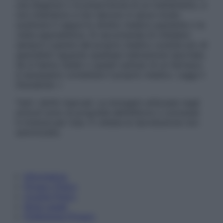
una diagnosi o la prescrizione di un trattamento, e
non intendono e non devono in alcun modo
sostituire il rapporto diretto medico-paziente o la
visita specialistica. Si raccomanda di chiedere
sempre il parere del proprio medico curante e/o di
specialisti riguardo qualsiasi indicazione riportata.
Se si hanno dubbi o quesiti sull’uso di un farmaco
è necessario contattare il proprio medico. Leggi il
Disclaimer »
Tutti i diritti riservati. Le immagini utilizzate negli
articoli sono di proprietà dell’editore o concesse
in licenza per l’uso. È vietata la riproduzione non
autorizzata.
Informativa
Privacy Policy
Cookie Policy
Note Legali
Preferenze Privacy