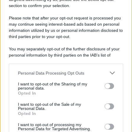
section to confirm your selection.
Please note that after your opt-out request is processed you
may continue seeing interest-based ads based on personal
information utilized by us or personal information disclosed to
third parties prior to your opt-out.
You may separately opt-out of the further disclosure of your
personal information by third parties on the IAB’s list of
downstream participants.
Personal Data Processing Opt Outs
This information may also be disclosed by us to third parties
on the IAB’s List of Downstream Participants that may further
I want to opt-out of the Sharing of my
disclose it to other third parties.
personal data.
Opted In
Please note that this website/app uses one or more Google
services and may gather and store information including but
I want to opt-out of the Sale of my
Personal Data.
not limited to your visit or usage behaviour. You may click to
Opted In
grant or deny consent to Google and its third-party tags to
use your data for below specified purposes in below Google
I want to opt-out of processing my
consent section.
Personal Data for Targeted Advertising.