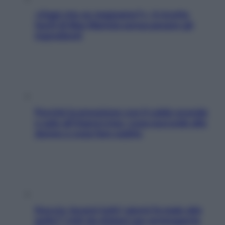
«Oggi che se magnamo?»: 4 ricette
facili di Max Mariola senza pesare gli
ingredienti
Perché la pressione con il caldo scende
e sale all’improvviso: cosa succede alle
donne e cosa fare subito
Doccia, lavarsi tutti i giorni fa male alla
pelle? I miti da sfatare per proteggerla