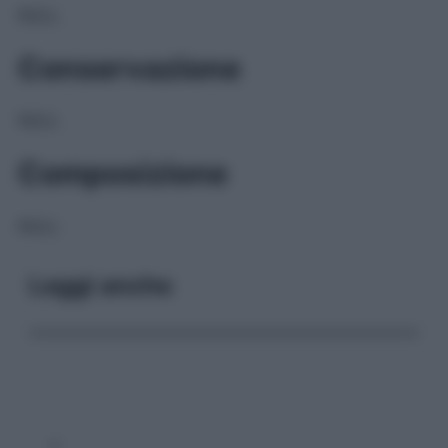
NULL
Conservazione
NULL
Composizione
NULL
Leggi anche