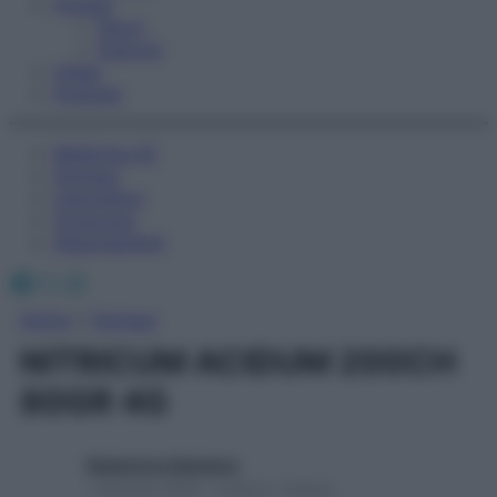
Fitness
Sport
Esercizi
Video
Podcast
Medicina AZ
Farmaci
Calcolatori
Oroscopo
Abbonamenti
Facebook
X
Instagram
Home
»
Farmaci
NITRICUM ACIDUM 200CH
80GR 4G
Redazione Starbene
1 Gennaio 2025 – Lettura 1 minuto