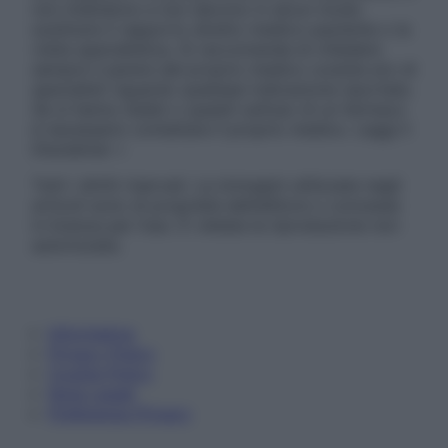
non intendono e non devono in alcun modo
sostituire il rapporto diretto medico-paziente o la
visita specialistica. Si raccomanda di chiedere
sempre il parere del proprio medico curante e/o di
specialisti riguardo qualsiasi indicazione riportata.
Se si hanno dubbi o quesiti sull’uso di un farmaco
è necessario contattare il proprio medico. Leggi il
Disclaimer »
Tutti i diritti riservati. Le immagini utilizzate negli
articoli sono di proprietà dell’editore o concesse
in licenza per l’uso. È vietata la riproduzione non
autorizzata.
Informativa
Privacy Policy
Cookie Policy
Note Legali
Preferenze Privacy