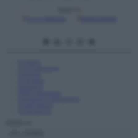
Seguici su
Google
Discover
Fonti preferite
Eccipienti
Controindicazioni
Posologia
Avvertenze
Interazioni
Effetti Indesiderati
Gravidanza e Allattamento
Conservazione
Composizione
HERING Srl
ATC:
2AA1B03