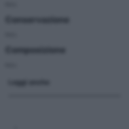
NULL
Conservazione
NULL
Composizione
NULL
Leggi anche