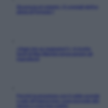
Sicurezza al volante: i 5 consigli dell’ex
pilota di Formula 1
«Oggi che se magnamo?»: 4 ricette
facili di Max Mariola senza pesare gli
ingredienti
Perché la pressione con il caldo scende
e sale all’improvviso: cosa succede alle
donne e cosa fare subito