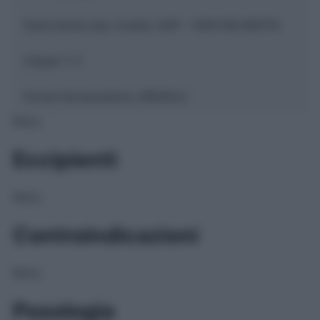
Descrizione tipo ricetta:
SOP – NON RICHIESTA
Classe 1:
C
Forma farmaceutica:
GRANULI
NULL
Eccipienti
NULL
Controindicazioni
NULL
Posologia