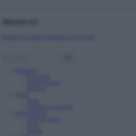
Abbonati ora!
Starbene ti regala benessere ogni mese!
Benessere
Psicologia
Rimedi naturali
Bellezza
Salute
News
Problemi e soluzioni
Alimentazione
Mangiare sano
Diete
Ricette