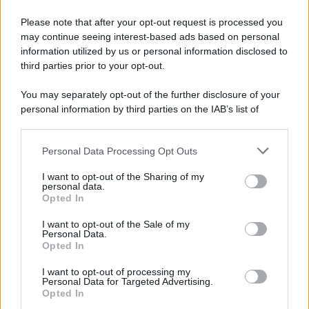
Please note that after your opt-out request is processed you
may continue seeing interest-based ads based on personal
information utilized by us or personal information disclosed to
third parties prior to your opt-out.
You may separately opt-out of the further disclosure of your
personal information by third parties on the IAB’s list of
downstream participants.
Personal Data Processing Opt Outs
This information may also be disclosed by us to third parties
on the IAB’s List of Downstream Participants that may further
I want to opt-out of the Sharing of my
disclose it to other third parties.
personal data.
Opted In
Please note that this website/app uses one or more Google
services and may gather and store information including but
I want to opt-out of the Sale of my
Personal Data.
not limited to your visit or usage behaviour. You may click to
Opted In
grant or deny consent to Google and its third-party tags to
use your data for below specified purposes in below Google
I want to opt-out of processing my
consent section.
Personal Data for Targeted Advertising.
Opted In