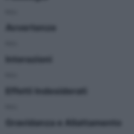
NULL
Avvertenze
NULL
Interazioni
NULL
Effetti Indesiderati
NULL
Gravidanza e Allattamento