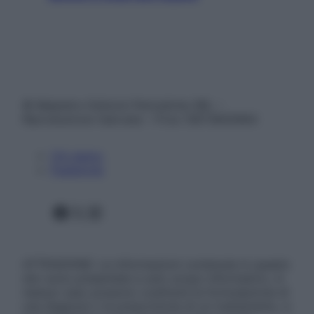
© Belpietro Edizioni Periodiche SRL –
Riproduzione riservata – P.Iva 13673600964
Chi siamo
Pubblicità
Facebook
X
Instagram
ATTENZIONE: Le informazioni contenute in questo
sito sono presentate a solo scopo informativo, in
nessun caso possono costituire la formulazione di
una diagnosi o la prescrizione di un trattamento, e