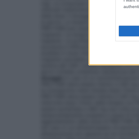
mg). Le compresse e il concentrato per 
authenti
utilizzati indistintamente a discrezione 
della dose. Il dosaggio raccomandato d
al giorno. La terapia con PREVYMIS deve 
PREVYMIS può essere iniziata il giorno ste
trapianto. La terapia con PREVYMIS può e
trapianto. La profilassi con PREVYMIS dev
sicurezza e l’efficacia di letermovir quand
studiate in studi clinici. La profilassi con
trapianto potrebbe apportare un beneficio 
tardiva del CMV (vedere paragrafo 5.1). L’
giorni richiede un’attenta valutazione del
dosaggio
In caso di co-somministrazione 
PREVYMIS deve essere ridotto a 240 mg un
la ciclosporina viene iniziata dopo l’iniz
PREVYMIS deve essere ridotta a 240 mg un
interrotta dopo l’inizio della terapia c
essere aumentata a 480 mg una volta al g
temporaneamente sospesa a causa di livell
aggiustamento della dose di PREVYMIS.
nel caso in cui dimenticassero di assum
all’assunzione non appena se ne ricordano