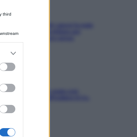
 third
Doccia, lavarsi tutti i giorni fa male
alla pelle? I miti da sfatare per
Downstream
proteggerla davvero senza
stressarla
er and store
to grant or
ed purposes
Aria condizionata: usala così,
senza rischiare raffreddore & Co.