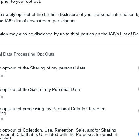
 prior to your opt-out.
rately opt-out of the further disclosure of your personal information by
he IAB’s list of downstream participants.
Descrizione tipo ricetta:
RRL – LIMITATIVA
tion may also be disclosed by us to third parties on the IAB’s List of 
RIPETIBILE
 that may further disclose it to other third parties.
Forma farmaceutica:
COMPRESSE
 that this website/app uses one or more Google services and may gath
l Data Processing Opt Outs
RIVESTITE
including but not limited to your visit or usage behaviour. You may click 
 to Google and its third-party tags to use your data for below specifi
o opt-out of the Sharing of my personal data.
ogle consent section.
In
a riattivazione e della malattia da citomegalovirus
o opt-out of the Sale of my Personal Data.
 CMV riceventi [R+] trapianto allogenico di cellule
essere prese in considerazione le linee guida
In
tivirali.
to opt-out of processing my Personal Data for Targeted
ing.
In
o opt-out of Collection, Use, Retention, Sale, and/or Sharing
ersonal Data that Is Unrelated with the Purposes for which it
cristallina (E460) Croscarmellosa sodica (E468)
lected.