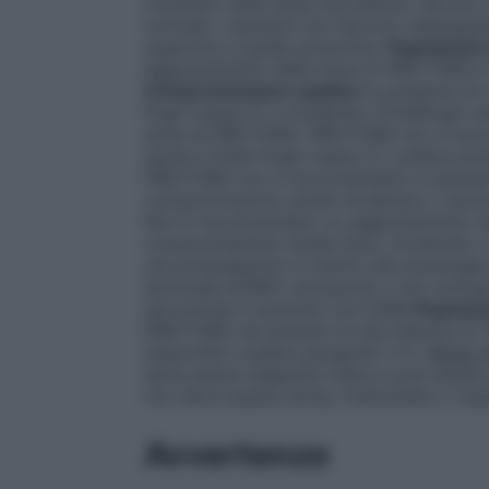
momento della dose successiva, devono sa
normale. I pazienti non devono raddoppi
superiore a quella prescritta.
Popolazioni
aggiustamento della dose di PREVYMIS in b
Compromissione epatica
In presenza di 
Pugh classe A) a moderato (ChildPugh cla
dose di PREVYMIS. PREVYMIS non è racc
severa (Child-Pugh classe C) (vedere par
PREVYMIS non è raccomandato in pazient
compromissione renale moderata o sever
Non è raccomandato un aggiustamento de
compromissione renale lieve, moderata o
raccomandazioni in merito alla posologia p
terminale (ESRD) sottoposti o non sottopos
dimostrate in pazienti con ESRD.
Popolazi
PREVYMIS nei pazienti di età inferiore ai 
disponibili (vedere paragrafo 5.1).
Modo d
deve essere deglutita intera e può essere
non deve essere divisa, frantumata o mas
Avvertenze