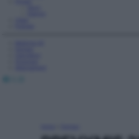
Fitness
Sport
Esercizi
Video
Podcast
Medicina AZ
Farmaci
Calcolatori
Oroscopo
Abbonamenti
Facebook
X
Instagram
Home
»
Farmaci