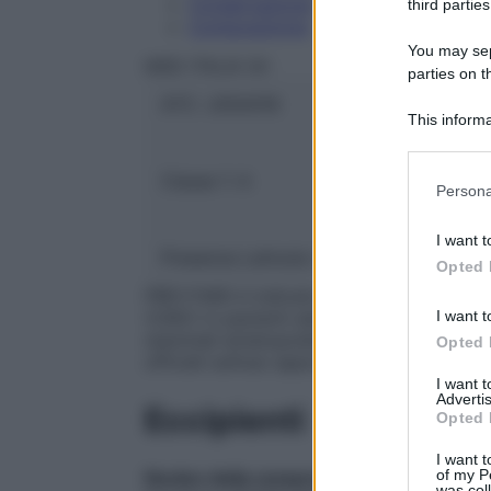
Conservazione
third parties
Composizione
You may sepa
MSD ITALIA Srl
parties on t
ATC:
J05AX18
This informa
Participants
Classe 1:
A
Please note
Persona
information 
deny consent
I want t
in below Go
Presenza Lattosio:
Si
Opted 
PREVYMIS è indicato per la profilassi dell
I want t
(CMV) in pazienti adulti sieropositivi per
staminali ematopoietiche (HSCT). Devono 
Opted 
ufficiali sull’uso appropriato degli agenti an
I want 
Advertis
Eccipienti
Opted 
I want t
of my P
Nucleo della compressa
Cellulosa micro
was col