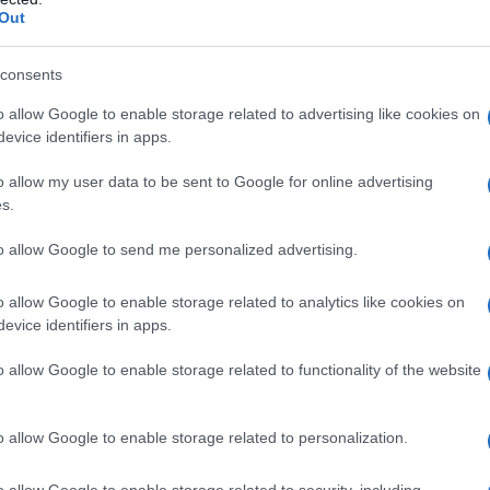
a (E551) Magnesio stearato (E470b)
Film di
Out
osa (E464) Biossido di titanio (E171) Triacetina
ido di ferro rosso (E172) (solo nelle compresse da
consents
o allow Google to enable storage related to advertising like cookies on
evice identifiers in apps.
o allow my user data to be sent to Google for online advertising
 qualsiasi degli eccipienti elencati al paragrafo 6.1.
s.
ide (vedere paragrafi 4.4 e 4.5). Somministrazione
segale cornuta (vedere paragrafi 4.4 e 4.5).
to allow Google to send me personalized advertising.
di S. Giovanni (
Hypericum perforatum
) (vedere
ciato a ciclosporina: L’uso concomitante con
rosuvastatina o pitavastatina è controindicato (vedere
o allow Google to enable storage related to analytics like cookies on
evice identifiers in apps.
o allow Google to enable storage related to functionality of the website
iniziato da un medico esperto nella gestione di
o allow Google to enable storage related to personalization.
 di cellule staminali ematopoietiche.
Posologia
centrato per soluzione per infusione (240 mg e 480
o allow Google to enable storage related to security, including