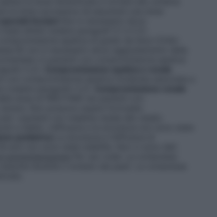
ltare la dose dimenticata e tornare allo schema
are la dose successiva né assumere una dose
 speciali
Anziani
Non è necessario alcun
ase all’età (vedere paragrafi 5.1 e 5.2).
compromissione epatica di grado da lieve (Child-
sse B) non è necessario alcun aggiustamento della
omandato in pazienti con compromissione epatica
agrafo 5.2).
Compromissione epatica e renale
i con compromissione epatica moderata associata a
a (vedere paragrafo 5.2).
Compromissione renale
lla dose di PREVYMIS nei pazienti con
 severa. Non possono essere formulate
er i pazienti con malattia renale allo stadio
ti a dialisi. L’efficacia e la sicurezza non sono state
one pediatrica
La sicurezza e l’efficacia di
18 anni non sono state stabilite. Non ci sono dati
i somministrazione
Per uso orale. La compressa
 assunta durante o lontano dai pasti. La compressa
ticata.