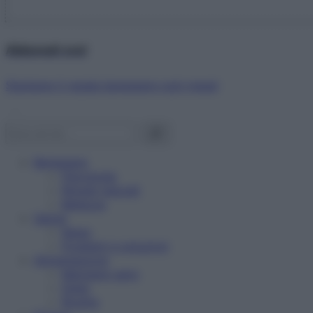
Abbonati ora!
Starbene ti regala benessere ogni mese!
Benessere
Psicologia
Rimedi naturali
Bellezza
Salute
News
Problemi e soluzioni
Alimentazione
Mangiare sano
Diete
Ricette