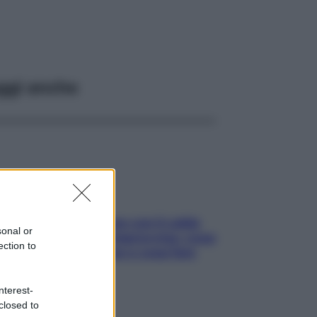
ggi anche
Perché la pressione con il caldo
sonal or
scende e sale all’improvviso: cosa
ection to
succede alle donne e cosa fare
subito
nterest-
closed to