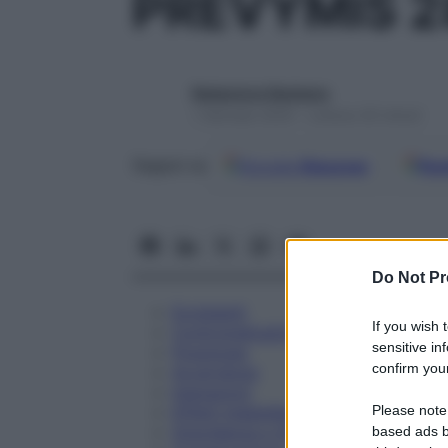
PREVYMIS 2
Redazione Starbene
1 Gennaio 2025 – Lettura 30 minuti
Google
Discover
Fon
Seguici su
Do Not Pr
Eccipienti
If you wish 
Controindicazioni
sensitive in
Posologia
confirm your
Avvertenze
Interazioni
Please note
Effetti Indesiderati
Gravidanza e Allattamento
based ads b