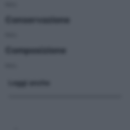
NULL
Conservazione
NULL
Composizione
NULL
Leggi anche