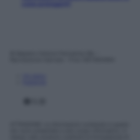
come proteggerli)
© Belpietro Edizioni Periodiche SRL –
Riproduzione riservata – P.Iva 13673600964
Chi siamo
Pubblicità
Facebook
X
Instagram
ATTENZIONE: Le informazioni contenute in questo
sito sono presentate a solo scopo informativo, in
nessun caso possono costituire la formulazione di