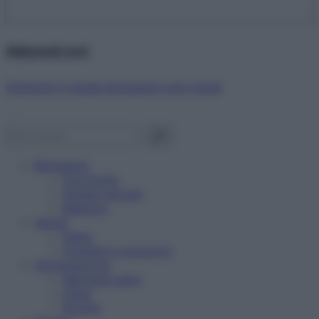
Abbonati ora!
Starbene ti regala benessere ogni mese!
Benessere
Psicologia
Rimedi naturali
Bellezza
Salute
News
Problemi e soluzioni
Alimentazione
Mangiare sano
Diete
Ricette