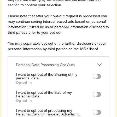
section to confirm your selection.
Please note that after your opt-out request is processed you
may continue seeing interest-based ads based on personal
information utilized by us or personal information disclosed to
third parties prior to your opt-out.
You may separately opt-out of the further disclosure of your
personal information by third parties on the IAB’s list of
downstream participants.
Personal Data Processing Opt Outs
This information may also be disclosed by us to third parties
on the IAB’s List of Downstream Participants that may further
I want to opt-out of the Sharing of my
disclose it to other third parties.
personal data.
Opted In
Please note that this website/app uses one or more Google
services and may gather and store information including but
I want to opt-out of the Sale of my
Personal Data.
not limited to your visit or usage behaviour. You may click to
Opted In
grant or deny consent to Google and its third-party tags to
use your data for below specified purposes in below Google
I want to opt-out of processing my
consent section.
Personal Data for Targeted Advertising.