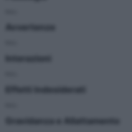
NULL
Avvertenze
NULL
Interazioni
NULL
Effetti Indesiderati
NULL
Gravidanza e Allattamento