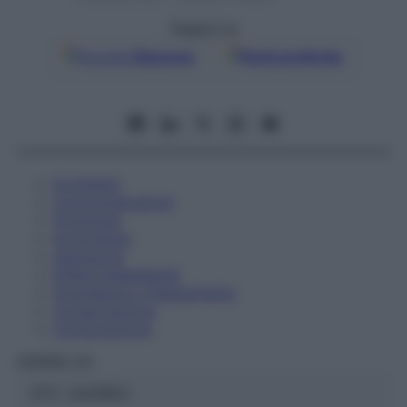
Seguici su
Google
Discover
Fonti preferite
Eccipienti
Controindicazioni
Posologia
Avvertenze
Interazioni
Effetti Indesiderati
Gravidanza e Allattamento
Conservazione
Composizione
HERING Srl
ATC:
2AA1B03