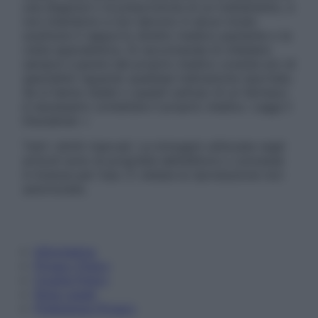
una diagnosi o la prescrizione di un trattamento, e
non intendono e non devono in alcun modo
sostituire il rapporto diretto medico-paziente o la
visita specialistica. Si raccomanda di chiedere
sempre il parere del proprio medico curante e/o di
specialisti riguardo qualsiasi indicazione riportata.
Se si hanno dubbi o quesiti sull’uso di un farmaco
è necessario contattare il proprio medico. Leggi il
Disclaimer »
Tutti i diritti riservati. Le immagini utilizzate negli
articoli sono di proprietà dell’editore o concesse
in licenza per l’uso. È vietata la riproduzione non
autorizzata.
Informativa
Privacy Policy
Cookie Policy
Note Legali
Preferenze Privacy