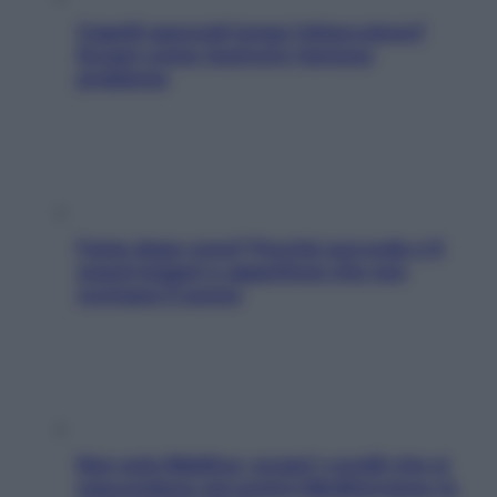
Capelli spezzati lungo l’attaccatura?
Scopri come risolvere l’annoso
problema
Fame dopo cena? Perché succede e 6
snack leggeri e appetitosi che non
rovinano il sonno
Non solo Maldive: scopri i coralli che si
nascondono nel nostro Mediterraneo (e