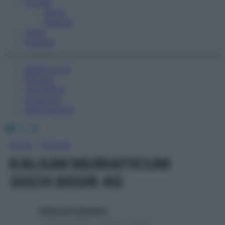
Fitness
Sport
Esercizi
Video
Podcast
Medicina AZ
Farmaci
Calcolatori
Oroscopo
Abbonamenti
Facebook
X
Instagram
Home
»
Farmaci
KALIUM MURIATICUM
30CH 80GR 4G
Redazione Starbene
1 Gennaio 2025 – Lettura 1 minuto