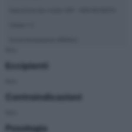
Descrizione tipo ricetta:
SOP – NON RICHIESTA
Classe 1:
C
Forma farmaceutica:
GRANULI
NULL
Eccipienti
NULL
Controindicazioni
NULL
Posologia