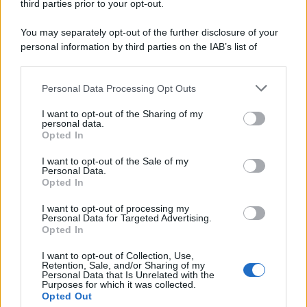
third parties prior to your opt-out.
You may separately opt-out of the further disclosure of your
personal information by third parties on the IAB’s list of
downstream participants.
Personal Data Processing Opt Outs
This information may also be disclosed by us to third parties
on the IAB’s List of Downstream Participants that may further
I want to opt-out of the Sharing of my
disclose it to other third parties.
personal data.
Opted In
Please note that this website/app uses one or more Google
services and may gather and store information including but
I want to opt-out of the Sale of my
Personal Data.
not limited to your visit or usage behaviour. You may click to
Opted In
grant or deny consent to Google and its third-party tags to
use your data for below specified purposes in below Google
I want to opt-out of processing my
consent section.
Personal Data for Targeted Advertising.
Opted In
I want to opt-out of Collection, Use,
Retention, Sale, and/or Sharing of my
Personal Data that Is Unrelated with the
Purposes for which it was collected.
Opted Out