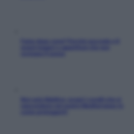
Fame dopo cena? Perché succede e 6
snack leggeri e appetitosi che non
rovinano il sonno
Non solo Maldive: scopri i coralli che si
nascondono nel nostro Mediterraneo (e
come proteggerli)