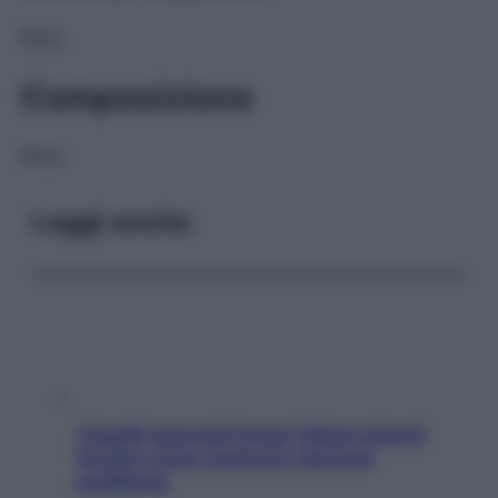
NULL
Composizione
NULL
Leggi anche
Capelli spezzati lungo l’attaccatura?
Scopri come risolvere l’annoso
problema