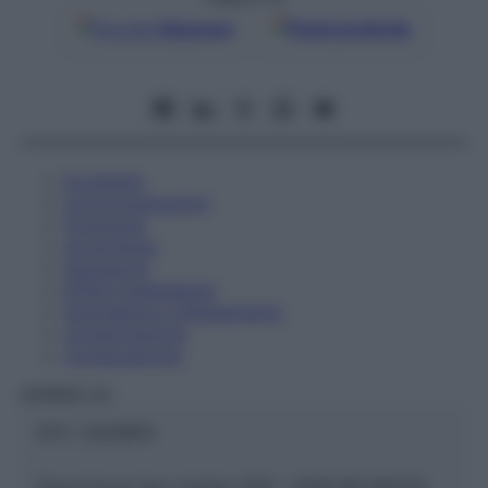
Google
Discover
Fonti preferite
Eccipienti
Controindicazioni
Posologia
Avvertenze
Interazioni
Effetti Indesiderati
Gravidanza e Allattamento
Conservazione
Composizione
HERING Srl
ATC:
2AA1B04
Descrizione tipo ricetta:
SOP – NON RICHIESTA