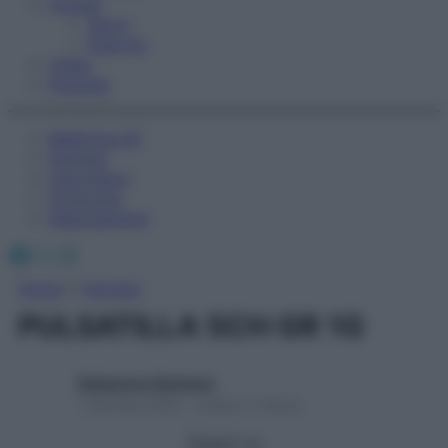
Fitness
Sport
Esercizi
Video
Podcast
Medicina AZ
Farmaci
Calcolatori
Oroscopo
Abbonamenti
Facebook
X
Instagram
Home
»
Farmaci
PULSATILLA 5CH GR 1G
Redazione Starbene
1 Gennaio 2025 – Lettura 1 minuto
Seguici su