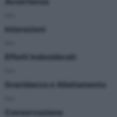
Avvertenze
NULL
Interazioni
NULL
Effetti Indesiderati
NULL
Gravidanza e Allattamento
NULL
Conservazione