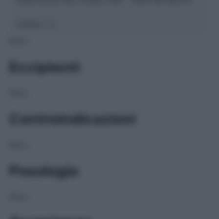
Classe 1:
C
NULL
Eccipienti
NULL
Controindicazioni
NULL
Posologia
NULL