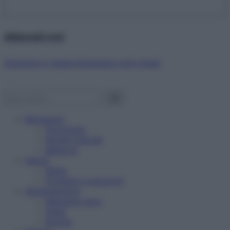
Abbonati ora!
Starbene ti regala benessere ogni mese!
Benessere
Psicologia
Rimedi naturali
Bellezza
Salute
News
Problemi e soluzioni
Alimentazione
Mangiare sano
Diete
Ricette