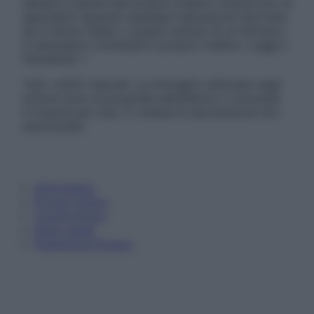
sempre il parere del proprio medico curante e/o di
specialisti riguardo qualsiasi indicazione riportata.
Se si hanno dubbi o quesiti sull’uso di un farmaco
è necessario contattare il proprio medico. Leggi il
Disclaimer »
Tutti i diritti riservati. Le immagini utilizzate negli
articoli sono di proprietà dell’editore o concesse
in licenza per l’uso. È vietata la riproduzione non
autorizzata.
Informativa
Privacy Policy
Cookie Policy
Note Legali
Preferenze Privacy