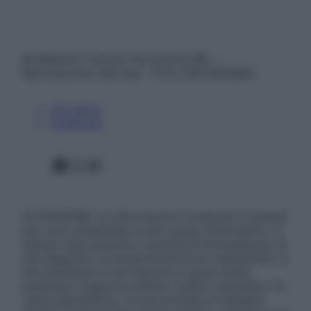
© Belpietro Edizioni Periodiche SRL –
Riproduzione riservata – P.Iva 13673600964
Chi siamo
Pubblicità
Facebook
X
Instagram
ATTENZIONE: Le informazioni contenute in questo
sito sono presentate a solo scopo informativo, in
nessun caso possono costituire la formulazione di
una diagnosi o la prescrizione di un trattamento, e
non intendono e non devono in alcun modo
sostituire il rapporto diretto medico-paziente o la
visita specialistica. Si raccomanda di chiedere