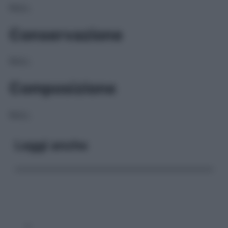
NULL
Conservazione
NULL
Composizione
NULL
Leggi anche