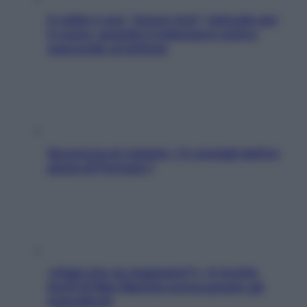
Il caldo è uno “stress test” naturale per
il cuore: quando il malessere estivo
nasconde un’aritmia
Sicurezza al volante: i 5 consigli dell’ex
pilota di Formula 1
«Oggi che se magnamo?»: 4 ricette
facili di Max Mariola senza pesare gli
ingredienti