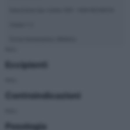
Descrizione tipo ricetta:
SOP – NON RICHIESTA
Classe 1:
C
Forma farmaceutica:
GRANULI
NULL
Eccipienti
NULL
Controindicazioni
NULL
Posologia