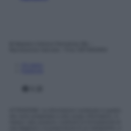
© Belpietro Edizioni Periodiche SRL –
Riproduzione riservata – P.Iva 13673600964
Chi siamo
Pubblicità
Facebook
X
Instagram
ATTENZIONE: Le informazioni contenute in questo
sito sono presentate a solo scopo informativo, in
nessun caso possono costituire la formulazione di
una diagnosi o la prescrizione di un trattamento, e