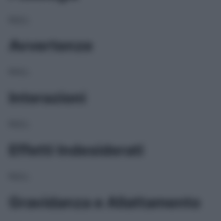
NULL
Avvertenze
NULL
Interazioni
NULL
Effetti Indesiderati
NULL
Gravidanza e Allattamento