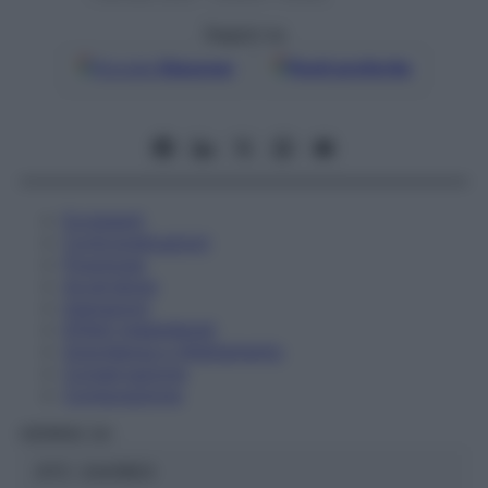
Seguici su
Google
Discover
Fonti preferite
Eccipienti
Controindicazioni
Posologia
Avvertenze
Interazioni
Effetti Indesiderati
Gravidanza e Allattamento
Conservazione
Composizione
HERING Srl
ATC:
2AA1B03