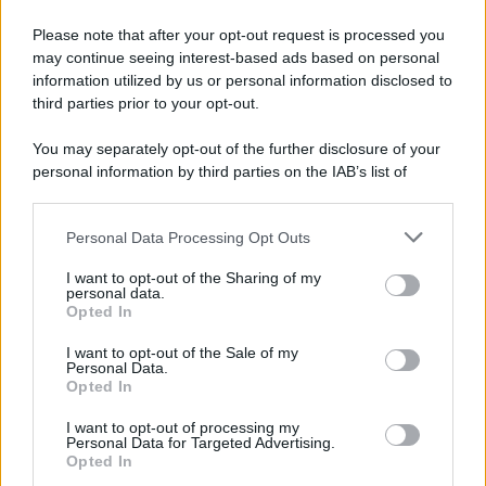
Please note that after your opt-out request is processed you
may continue seeing interest-based ads based on personal
information utilized by us or personal information disclosed to
third parties prior to your opt-out.
You may separately opt-out of the further disclosure of your
personal information by third parties on the IAB’s list of
downstream participants.
Personal Data Processing Opt Outs
This information may also be disclosed by us to third parties
on the IAB’s List of Downstream Participants that may further
I want to opt-out of the Sharing of my
disclose it to other third parties.
personal data.
Opted In
Please note that this website/app uses one or more Google
services and may gather and store information including but
I want to opt-out of the Sale of my
Personal Data.
not limited to your visit or usage behaviour. You may click to
Opted In
grant or deny consent to Google and its third-party tags to
use your data for below specified purposes in below Google
I want to opt-out of processing my
consent section.
Personal Data for Targeted Advertising.
Opted In