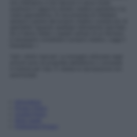
non intendono e non devono in alcun modo
sostituire il rapporto diretto medico-paziente o la
visita specialistica. Si raccomanda di chiedere
sempre il parere del proprio medico curante e/o di
specialisti riguardo qualsiasi indicazione riportata.
Se si hanno dubbi o quesiti sull’uso di un farmaco
è necessario contattare il proprio medico. Leggi il
Disclaimer »
Tutti i diritti riservati. Le immagini utilizzate negli
articoli sono di proprietà dell’editore o concesse
in licenza per l’uso. È vietata la riproduzione non
autorizzata.
Informativa
Privacy Policy
Cookie Policy
Note Legali
Preferenze Privacy