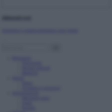
Abbonati ora!
Starbene ti regala benessere ogni mese!
Benessere
Psicologia
Rimedi naturali
Bellezza
Salute
News
Problemi e soluzioni
Alimentazione
Mangiare sano
Diete
Ricette