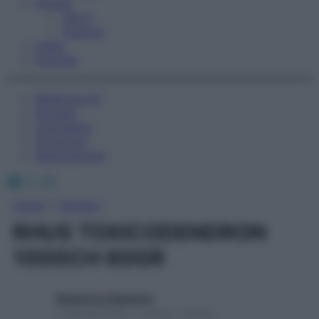
Fitness
Sport
Esercizi
Video
Podcast
Medicina AZ
Farmaci
Calcolatori
Oroscopo
Abbonamenti
Facebook
X
Instagram
Home
»
Farmaci
RHUS TOXICODENDRON
1000CH 80GR
Redazione Starbene
1 Gennaio 2025 – Lettura 1 minuto