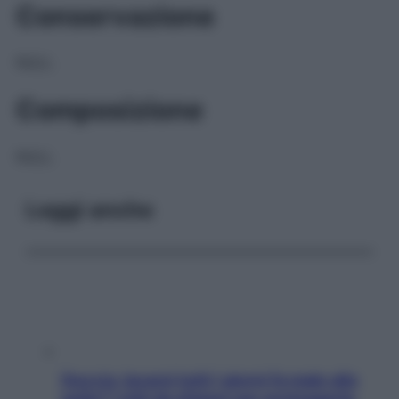
Conservazione
NULL
Composizione
NULL
Leggi anche
Doccia, lavarsi tutti i giorni fa male alla
pelle? I miti da sfatare per proteggerla