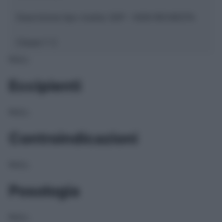
Descrizione tipo ricetta:
SOP – NON RICHIESTA
Classe 1:
C
NULL
Eccipienti
NULL
Controindicazioni
NULL
Posologia
NULL