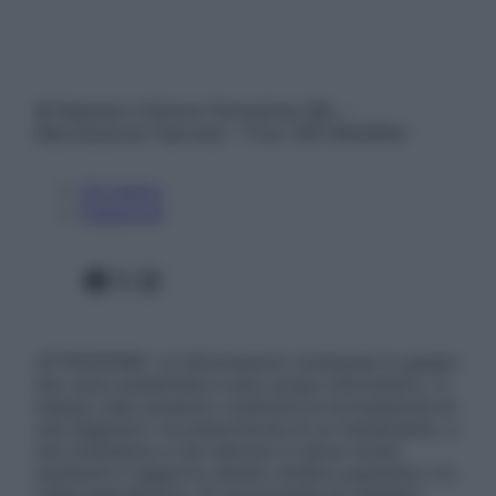
© Belpietro Edizioni Periodiche SRL –
Riproduzione riservata – P.Iva 13673600964
Chi siamo
Pubblicità
Facebook
X
Instagram
ATTENZIONE: Le informazioni contenute in questo
sito sono presentate a solo scopo informativo, in
nessun caso possono costituire la formulazione di
una diagnosi o la prescrizione di un trattamento, e
non intendono e non devono in alcun modo
sostituire il rapporto diretto medico-paziente o la
visita specialistica. Si raccomanda di chiedere