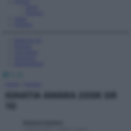
Fitness
Sport
Esercizi
Video
Podcast
Medicina AZ
Farmaci
Calcolatori
Oroscopo
Abbonamenti
Facebook
X
Instagram
Home
»
Farmaci
IGNATIA AMARA 200K GR
1G
Redazione Starbene
1 Gennaio 2025 – Lettura 1 minuto