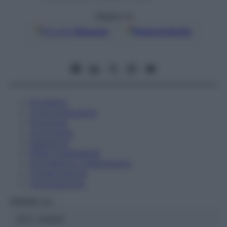
Seguici su
Google
Discover
Fonti preferite
Eccipienti
Controindicazioni
Posologia
Avvertenze
Interazioni
Effetti Indesiderati
Gravidanza e Allattamento
Conservazione
Composizione
HERING Srl
ATC:
2AA2D