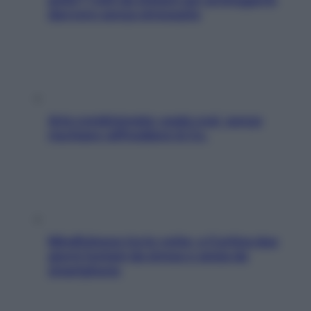
davvero senza stressarla
Aria condizionata: usala così, senza
rischiare raffreddore & Co.
Mindfulness tra le vette: a Cortina due
giorni lontani da stress e ansia da
smartphone