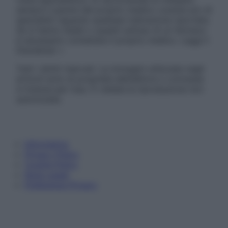
sempre il parere del proprio medico curante e/o di
specialisti riguardo qualsiasi indicazione riportata.
Se si hanno dubbi o quesiti sull’uso di un farmaco
è necessario contattare il proprio medico. Leggi il
Disclaimer »
Tutti i diritti riservati. Le immagini utilizzate negli
articoli sono di proprietà dell’editore o concesse
in licenza per l’uso. È vietata la riproduzione non
autorizzata.
Informativa
Privacy Policy
Cookie Policy
Note Legali
Preferenze Privacy