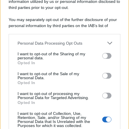
information utilized by us or personal information disclosed to
third parties prior to your opt-out.
You may separately opt-out of the further disclosure of your
personal information by third parties on the IAB’s list of
downstream participants.
Personal Data Processing Opt Outs
This information may also be disclosed by us to third parties
on the IAB’s List of Downstream Participants that may further
I want to opt-out of the Sharing of my
disclose it to other third parties.
personal data.
Opted In
Please note that this website/app uses one or more Google
services and may gather and store information including but
I want to opt-out of the Sale of my
Personal Data.
not limited to your visit or usage behaviour. You may click to
Opted In
grant or deny consent to Google and its third-party tags to
use your data for below specified purposes in below Google
I want to opt-out of processing my
consent section.
Personal Data for Targeted Advertising.
Opted In
I want to opt-out of Collection, Use,
Retention, Sale, and/or Sharing of my
Personal Data that Is Unrelated with the
Purposes for which it was collected.