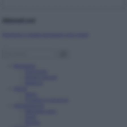
Abbonati ora!
Starbene ti regala benessere ogni mese!
Benessere
Psicologia
Rimedi naturali
Bellezza
Salute
News
Problemi e soluzioni
Alimentazione
Mangiare sano
Diete
Ricette