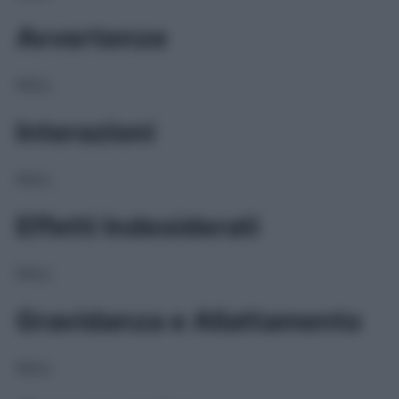
Avvertenze
NULL
Interazioni
NULL
Effetti Indesiderati
NULL
Gravidanza e Allattamento
NULL