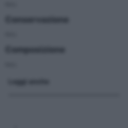
NULL
Conservazione
NULL
Composizione
NULL
Leggi anche