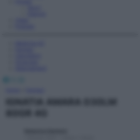
Fitness
Sport
Esercizi
Video
Podcast
Medicina AZ
Farmaci
Calcolatori
Oroscopo
Abbonamenti
Facebook
X
Instagram
Home
»
Farmaci
IGNATIA AMARA 030LM
80GR 4G
Redazione Starbene
1 Gennaio 2025 – Lettura 1 minuto