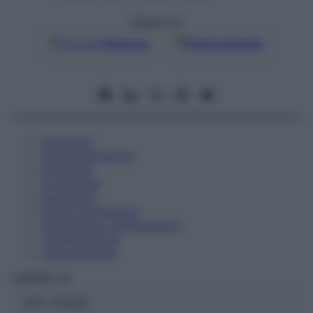
Seguici su
Google
Discover
Fonti preferite
Eccipienti
Controindicazioni
Posologia
Avvertenze
Interazioni
Effetti Indesiderati
Gravidanza e Allattamento
Conservazione
Composizione
HERING Srl
ATC:
2AA3C