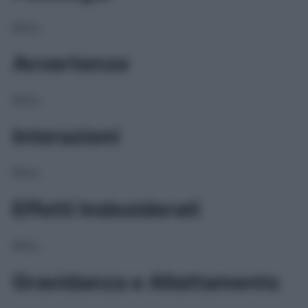
NULL
Avvertenze
NULL
Interazioni
NULL
Effetti Indesiderati
NULL
Gravidanza e Allattamento