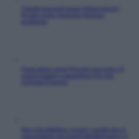
Capelli spezzati lungo l’attaccatura?
Scopri come risolvere l’annoso
problema
Fame dopo cena? Perché succede e 6
snack leggeri e appetitosi che non
rovinano il sonno
Non solo Maldive: scopri i coralli che si
nascondono nel nostro Mediterraneo (e