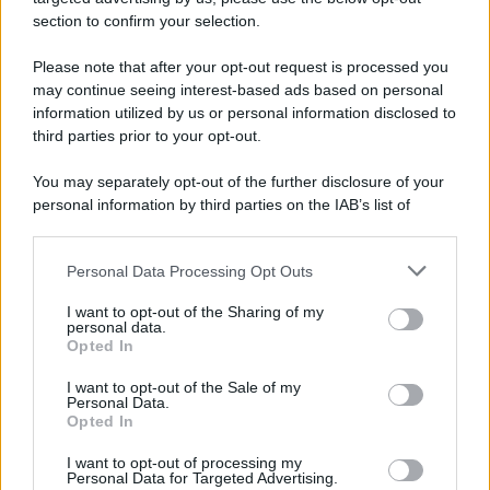
section to confirm your selection.
Please note that after your opt-out request is processed you
may continue seeing interest-based ads based on personal
information utilized by us or personal information disclosed to
third parties prior to your opt-out.
You may separately opt-out of the further disclosure of your
personal information by third parties on the IAB’s list of
downstream participants.
Personal Data Processing Opt Outs
This information may also be disclosed by us to third parties
on the IAB’s List of Downstream Participants that may further
I want to opt-out of the Sharing of my
disclose it to other third parties.
personal data.
Opted In
Please note that this website/app uses one or more Google
services and may gather and store information including but
I want to opt-out of the Sale of my
Personal Data.
not limited to your visit or usage behaviour. You may click to
Opted In
grant or deny consent to Google and its third-party tags to
use your data for below specified purposes in below Google
I want to opt-out of processing my
consent section.
Personal Data for Targeted Advertising.