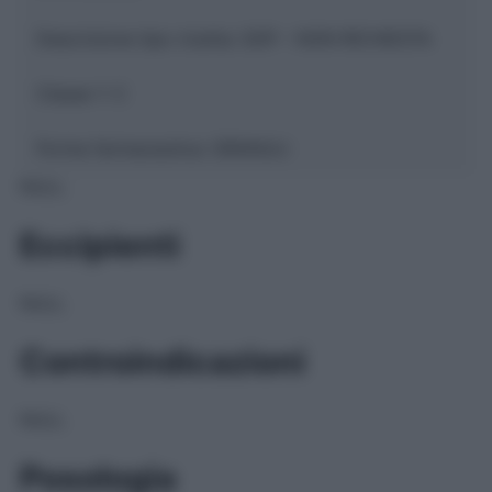
Descrizione tipo ricetta:
SOP – NON RICHIESTA
Classe 1:
C
Forma farmaceutica:
GRANULI
NULL
Eccipienti
NULL
Controindicazioni
NULL
Posologia