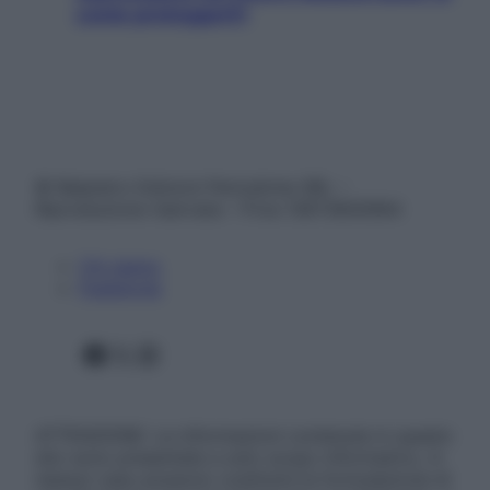
come proteggerli)
© Belpietro Edizioni Periodiche SRL –
Riproduzione riservata – P.Iva 13673600964
Chi siamo
Pubblicità
Facebook
X
Instagram
ATTENZIONE: Le informazioni contenute in questo
sito sono presentate a solo scopo informativo, in
nessun caso possono costituire la formulazione di