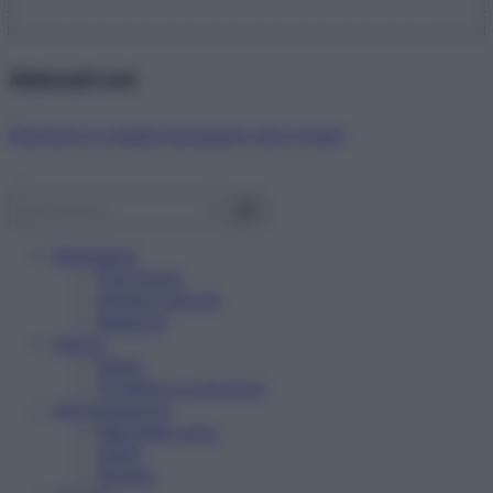
Abbonati ora!
Starbene ti regala benessere ogni mese!
Benessere
Psicologia
Rimedi naturali
Bellezza
Salute
News
Problemi e soluzioni
Alimentazione
Mangiare sano
Diete
Ricette