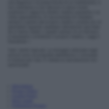
una diagnosi o la prescrizione di un trattamento, e
non intendono e non devono in alcun modo
sostituire il rapporto diretto medico-paziente o la
visita specialistica. Si raccomanda di chiedere
sempre il parere del proprio medico curante e/o di
specialisti riguardo qualsiasi indicazione riportata.
Se si hanno dubbi o quesiti sull’uso di un farmaco
è necessario contattare il proprio medico. Leggi il
Disclaimer »
Tutti i diritti riservati. Le immagini utilizzate negli
articoli sono di proprietà dell’editore o concesse
in licenza per l’uso. È vietata la riproduzione non
autorizzata.
Informativa
Privacy Policy
Cookie Policy
Note Legali
Preferenze Privacy