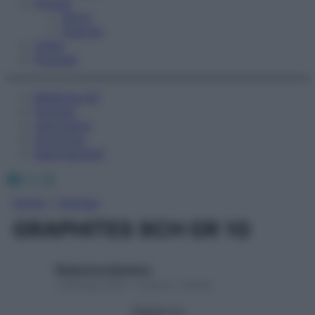
Fitness
Sport
Esercizi
Video
Podcast
Medicina AZ
Farmaci
Calcolatori
Oroscopo
Abbonamenti
Facebook
X
Instagram
Home
»
Farmaci
GRAPHITES 9CH GR 1G
Redazione Starbene
1 Gennaio 2025 – Lettura 1 minuto
Seguici su