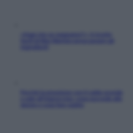
«Oggi che se magnamo?»: 4 ricette
facili di Max Mariola senza pesare gli
ingredienti
Perché la pressione con il caldo scende
e sale all’improvviso: cosa succede alle
donne e cosa fare subito