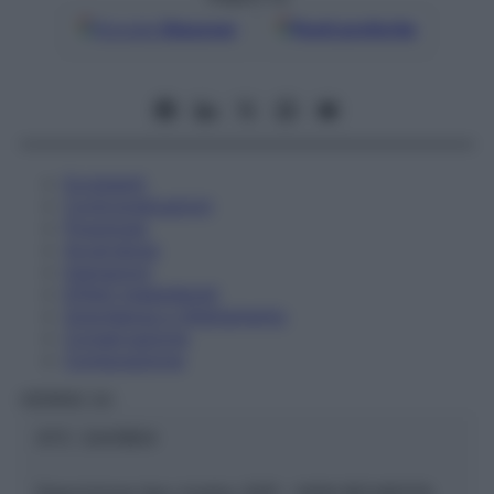
Google
Discover
Fonti preferite
Eccipienti
Controindicazioni
Posologia
Avvertenze
Interazioni
Effetti Indesiderati
Gravidanza e Allattamento
Conservazione
Composizione
HERING Srl
ATC:
2AA1B04
Descrizione tipo ricetta:
SOP – NON RICHIESTA