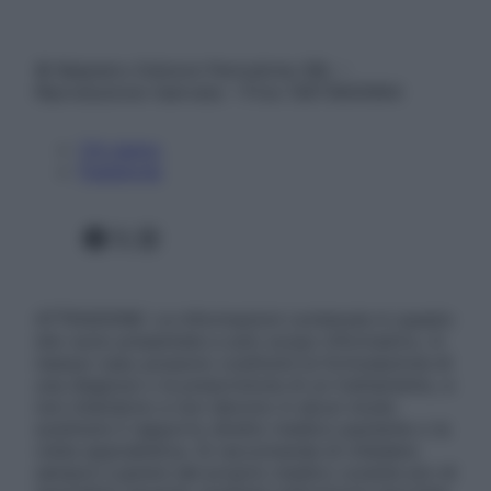
© Belpietro Edizioni Periodiche SRL –
Riproduzione riservata – P.Iva 13673600964
Chi siamo
Pubblicità
Facebook
X
Instagram
ATTENZIONE: Le informazioni contenute in questo
sito sono presentate a solo scopo informativo, in
nessun caso possono costituire la formulazione di
una diagnosi o la prescrizione di un trattamento, e
non intendono e non devono in alcun modo
sostituire il rapporto diretto medico-paziente o la
visita specialistica. Si raccomanda di chiedere
sempre il parere del proprio medico curante e/o di