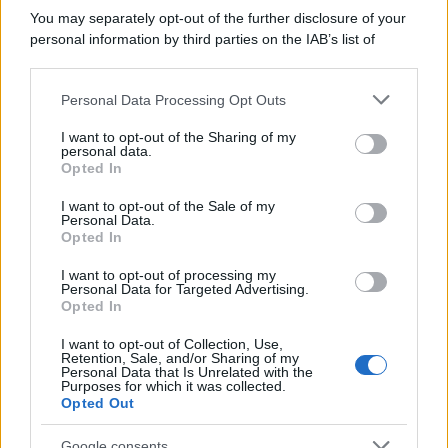
You may separately opt-out of the further disclosure of your
personal information by third parties on the IAB’s list of
downstream participants.
Personal Data Processing Opt Outs
This information may also be disclosed by us to third parties
on the IAB’s List of Downstream Participants that may further
I want to opt-out of the Sharing of my
disclose it to other third parties.
personal data.
Opted In
Please note that this website/app uses one or more Google
services and may gather and store information including but
I want to opt-out of the Sale of my
Personal Data.
not limited to your visit or usage behaviour. You may click to
Opted In
grant or deny consent to Google and its third-party tags to
use your data for below specified purposes in below Google
I want to opt-out of processing my
consent section.
Personal Data for Targeted Advertising.
Opted In
I want to opt-out of Collection, Use,
Retention, Sale, and/or Sharing of my
Personal Data that Is Unrelated with the
Purposes for which it was collected.
Opted Out
Google consents