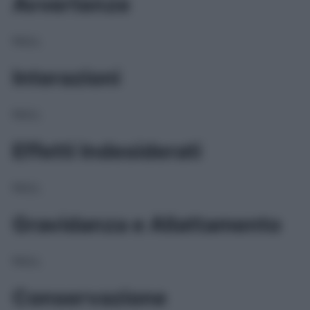
Avvertenze
NULL
Interazioni
NULL
Effetti Indesiderati
NULL
Gravidanza e Allattamento
NULL
Conservazione