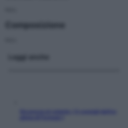
NULL
Composizione
NULL
Leggi anche
Sicurezza al volante: i 5 consigli dell’ex
pilota di Formula 1