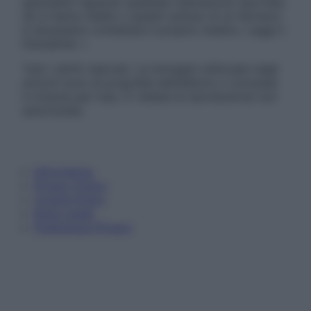
specialisti riguardo qualsiasi indicazione riportata.
Se si hanno dubbi o quesiti sull’uso di un farmaco
è necessario contattare il proprio medico. Leggi il
Disclaimer »
Tutti i diritti riservati. Le immagini utilizzate negli
articoli sono di proprietà dell’editore o concesse
in licenza per l’uso. È vietata la riproduzione non
autorizzata.
Informativa
Privacy Policy
Cookie Policy
Note Legali
Preferenze Privacy