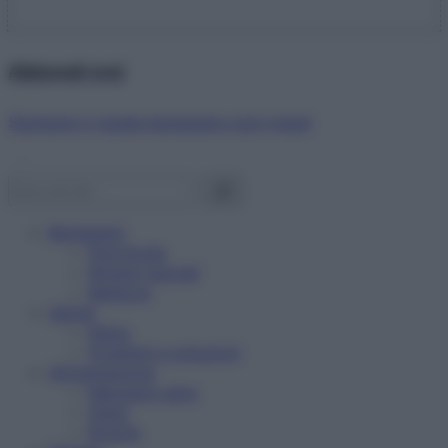
Abbonati ora!
Starbene ti regala benessere ogni mese!
Benessere
Psicologia
Rimedi naturali
Bellezza
Salute
News
Problemi e soluzioni
Alimentazione
Mangiare sano
Diete
Ricette