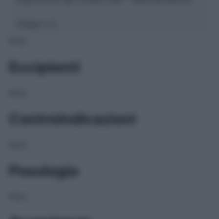
Classe 1:
C
NULL
Eccipienti
NULL
Controindicazioni
NULL
Posologia
NULL