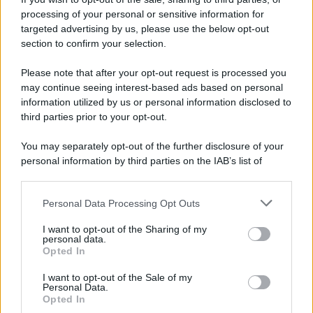
processing of your personal or sensitive information for
targeted advertising by us, please use the below opt-out
section to confirm your selection.
Please note that after your opt-out request is processed you
may continue seeing interest-based ads based on personal
information utilized by us or personal information disclosed to
third parties prior to your opt-out.
You may separately opt-out of the further disclosure of your
personal information by third parties on the IAB’s list of
downstream participants.
Personal Data Processing Opt Outs
This information may also be disclosed by us to third parties
on the IAB’s List of Downstream Participants that may further
I want to opt-out of the Sharing of my
disclose it to other third parties.
personal data.
Opted In
Please note that this website/app uses one or more Google
services and may gather and store information including but
I want to opt-out of the Sale of my
Personal Data.
not limited to your visit or usage behaviour. You may click to
Opted In
grant or deny consent to Google and its third-party tags to