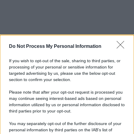
Do Not Process My Personal Information
If you wish to opt-out of the sale, sharing to third parties, or
processing of your personal or sensitive information for
targeted advertising by us, please use the below opt-out
section to confirm your selection.
Please note that after your opt-out request is processed you
may continue seeing interest-based ads based on personal
information utilized by us or personal information disclosed to
third parties prior to your opt-out.
You may separately opt-out of the further disclosure of your
personal information by third parties on the IAB’s list of