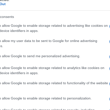
vo intervento coronarico percutaneo (PCI).
Out
consents
o allow Google to enable storage related to advertising like cookies on
evice identifiers in apps.
o allow my user data to be sent to Google for online advertising
s.
ienti con: • Ipersensibilità al principio attivo,
to allow Google to send me personalized advertising.
altre eparine a basso peso molecolare (EBPM) o a
o 6.1; • Anamnesi positiva per trombocitopenia
o allow Google to enable storage related to analytics like cookies on
timi 100 giorni o in presenza di anticorpi circolanti
evice identifiers in apps.
ento clinicamente significativo e condizioni ad alto
emorragico, ulcera gastrointestinale, presenza di
o allow Google to enable storage related to functionality of the website
inamento, chirurgia cerebrale, spinale o oftalmica
 malformazioni arterovenose, aneurismi vascolari o
racerebrali; • Anestesia spinale o epidurale o
o allow Google to enable storage related to personalization.
noxaparina sia stata impiegata nelle precedenti 24
rafo 4.4).
o allow Google to enable storage related to security, including