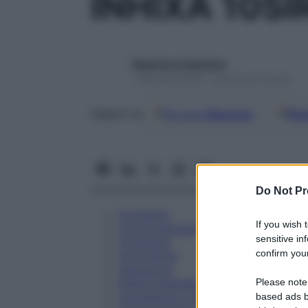
INHIXA 10SI
Redazione Starbene
1 Gennaio 2025 – Lettura 34 minuti
Google
Discover
Fon
Seguici su
Do Not Pr
Eccipienti
If you wish 
Controindicazioni
sensitive in
Posologia
confirm your
Avvertenze
Interazioni
Please note
Effetti Indesiderati
Gravidanza e Allattamento
based ads b