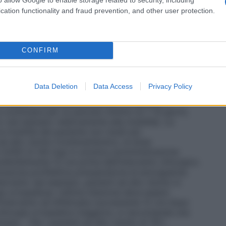
cation functionality and fraud prevention, and other user protection.
 venoso in pazienti chirurgici a rischio moderato e
per i pazienti può essere valutato utilizzando un
CONFIRM
schio. • Nei pazienti a rischio tromboembolico
arina sodica è di 2.000 UI (20 mg) in un’unica
e sottocutanea (SC). L’inizio preoperatorio (2 ore
Data Deletion
Data Access
Privacy Policy
aparina sodica 2.000 UI (20 mg) si è dimostrato
 moderato. Nei pazienti a rischio moderato, il
continuare per un periodo minimo di 7-10 giorni,
 (ad esempio relativamente alla mobilità). La
 mobilità del paziente non risulti più
 ad alto rischio tromboembolico, la dose
4.000 UI (40 mg) in un’unica somministrazione
referibilmente 12 ore prima dell’intervento chirurgico.
razione profilattica preoperatoria di enoxaparina
ervento (ad esempio, pazienti ad alto rischio in
gia ortopedica), l’ultima iniezione deve essere
l’intervento ed effettuata nuovamente 12 ore dopo
a chirurgia ortopedica maggiore, si raccomanda una
mane. – Per i pazienti ad alto rischio di TEV