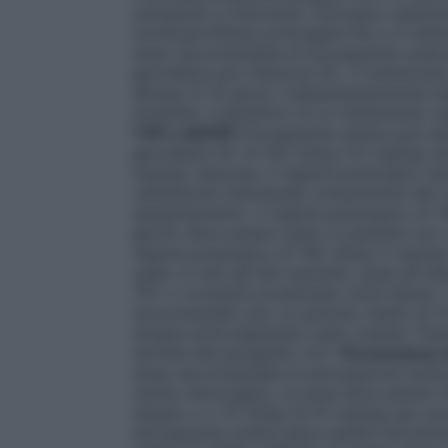
sottoposti a intervento chirurgico addom
tromboprofilassi prolungata fino a 4 set
dose raccomandata di enoxaparina sodica
giornaliera per iniezione SC. Il trattam
almeno 6-14 giorni, indipendentemente da
mobilità). Il beneficio di un trattamento s
TVP e dell’EP
Enoxaparina sodica può ess
giornaliera SC di 150 UI/kg (1,5 mg/kg) si
mg/kg) ciascuna. Il regime posologico de
valutazione individuale comprensiva del r
sanguinamento. Il regime posologico di 1
giorno deve essere usato in pazienti non c
regime posologico di 100 UI/kg (1 mg/kg)
usato in tutti gli altri pazienti, quali ad
TEV o trombosi prossimale (vena iliaca). 
raccomandato per un periodo medio di 10 
terapia anticoagulante orale (vedere "Pas
termine del paragrafo 4.2).
Prevenzione d
dose raccomandata di enoxaparina sodica 
rischio emorragico, la dose deve essere 
doppio o a 75 UI/kg (0,75 mg/kg) per acc
enoxaparina sodica deve essere introdotta n