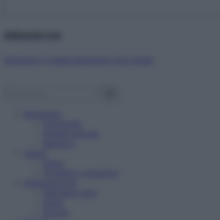
Abbonati ora!
Starbene ti regala benessere ogni mese!
Benessere
Psicologia
Rimedi naturali
Bellezza
Salute
News
Problemi e soluzioni
Alimentazione
Mangiare sano
Diete
Ricette