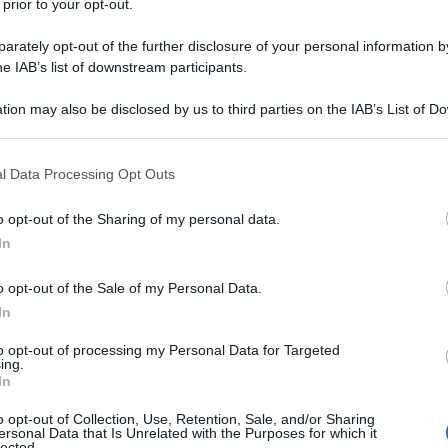
 prior to your opt-out.
rately opt-out of the further disclosure of your personal information by
he IAB’s list of downstream participants.
Descrizione tipo ricetta:
RR – RIPETIBILE
tion may also be disclosed by us to third parties on the IAB’s List of 
10V IN 6MESI
 that may further disclose it to other third parties.
Forma farmaceutica:
SOLUZIONE
 that this website/app uses one or more Google services and may gath
l Data Processing Opt Outs
INIETTABILE
including but not limited to your visit or usage behaviour. You may click 
 to Google and its third-party tags to use your data for below specifi
ilassi del tromboembolismo venoso (TEV) nei pazienti
o opt-out of the Sharing of my personal data.
ogle consent section.
rticolare quelli sottoposti a chirurgia ortopedica o
In
ca. • Profilassi del tromboembolismo venoso in
tologia acuta (come ad esempio insufficienza cardiaca
o opt-out of the Sale of my Personal Data.
i gravi o malattie reumatiche) e mobilità ridotta ad
In
noso. • Trattamento della trombosi venosa
(EP), ad esclusione della EP che potrebbe richiedere
to opt-out of processing my Personal Data for Targeted
nzione della formazione di trombi nella circolazione
ing.
indrome coronarica acuta: – Trattamento dell’angina
In
za sopraslivellamento del tratto ST (NSTEMI) in
ale. – Trattamento dell’infarto miocardico acuto con
o opt-out of Collection, Use, Retention, Sale, and/or Sharing
ersonal Data that Is Unrelated with the Purposes for which it
nclusi i pazienti gestiti con la sola terapia
lected.