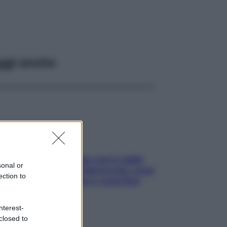
ggi anche
Perché la pressione con il caldo
sonal or
scende e sale all’improvviso: cosa
ection to
succede alle donne e cosa fare
subito
nterest-
closed to