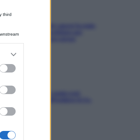
 third
Doccia, lavarsi tutti i giorni fa male
alla pelle? I miti da sfatare per
Downstream
proteggerla davvero senza
stressarla
er and store
to grant or
ed purposes
Aria condizionata: usala così,
senza rischiare raffreddore & Co.