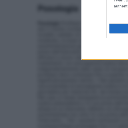
Posologia
authenti
Posologia
Profilassi del tromboembolismo
alto
Il rischio tromboembolico individuale 
modello validato di stratificazione del ri
moderato, la dose raccomandata di enoxap
somministrazione giornaliera per iniezion
prima dell’intervento chirurgico) di enox
efficace e sicuro nella chirurgia a rischio
trattamento con enoxaparina sodica deve 
indipendentemente dallo stato di recupero
profilassi deve continuare fino a quando la
significativamente ridotta. • Nei pazienti
raccomandata di enoxaparina sodica è di 
giornaliera per iniezione SC, da iniziare p
Nel caso si renda necessaria la somminist
sodica antecedente a 12 ore prima dell’int
attesa di un intervento differito di chirur
somministrata non oltre 12 ore prima del
l’intervento. – Per i pazienti sottoposti 
tromboprofilassi prolungata fino a 5 setti