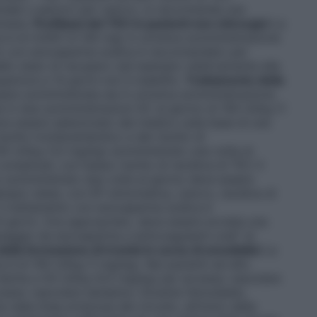
inale o pelvico per cancro, si raccomanda una
timane.
Profilassi del TEV in pazienti non chirurgici
La
 è di 4.000 UI (40 mg) in un’unica somministrazione
ento con enoxaparina sodica è raccomandato per
llo stato di recupero (ad esempio relativamente alla
uperiore a 14 giorni non è stabilito.
Trattamento della
ere somministrata sia in un’unica somministrazione
a in due somministrazioni SC al giorno di 100 UI/kg (1
ve essere selezionato dal medico sulla base di una
ischio tromboembolico e del rischio di
50 UI/kg (1,5 mg/kg) somministrato una volta al
omplicati, con basso rischio di recidiva di TEV. Il
 somministrato due volte al giorno deve essere
 esempio obesi, con EP sintomatica, cancro, recidiva di
Il trattamento con enoxaparina sodica è
giorni. Ove appropriato, deve essere avviata una
saggio da enoxaparina a anticoagulanti orali" al
ella formazione di trombi in corso di emodialisi
La
è di 100 UI/kg (1 mg/kg). Nei pazienti ad alto
ridotta a 50 UI/kg (0,5 mg/kg) per accesso vascolare
esso vascolare semplice. Durante l’emodialisi,
ella linea arteriosa del circuito, all’inizio della