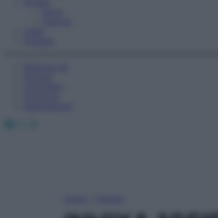
Fitness
Sport
Esercizi
Video
Podcast
Medicina AZ
Farmaci
Calcolatori
Oroscopo
Abbonamenti
Facebook
X
Instagram
Home
»
Farmaci