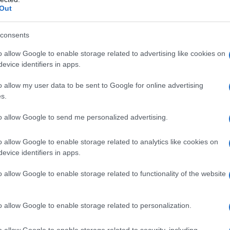
Out
promellosa (E464) Biossido di titanio (E171)
opilcellulosa (E463) Talco (E553b) Silice colloidale
 3350) Ossido ferrico giallo (E172) Polisorbato 80
consents
o allow Google to enable storage related to advertising like cookies on
evice identifiers in apps.
o allow my user data to be sent to Google for online advertising
qualsiasi degli eccipienti. Grave insufficienza epatica.
s.
navir e ritonavir che sono entrambi inibitori del
ir e Ritonavir Accord non deve essere
to allow Google to send me personalized advertising.
medicinali altamente dipendenti dal CYP3A per la
trazioni plasmatiche sono associate a eventi avversi
o allow Google to enable storage related to analytics like cookies on
Questi medicinali comprendono:
evice identifiers in apps.
o allow Google to enable storage related to functionality of the website
medicinale
o allow Google to enable storage related to personalization.
oncentrazioni plasmatiche di alfuzosina che
 a grave ipotensione. La somministrazione
o allow Google to enable storage related to security, including