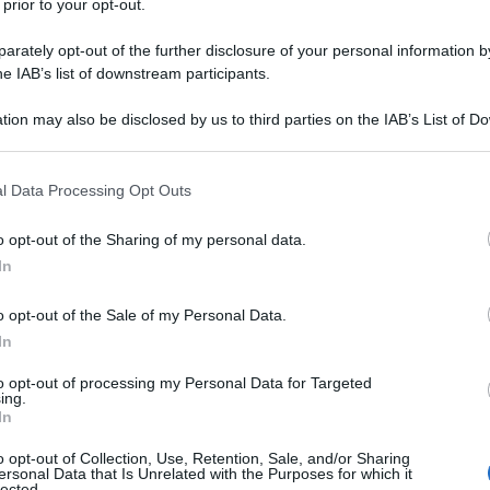
 prior to your opt-out.
rately opt-out of the further disclosure of your personal information by
he IAB’s list of downstream participants.
tion may also be disclosed by us to third parties on the IAB’s List of 
Descrizione tipo ricetta:
RNRL –
 that may further disclose it to other third parties.
LIMITATIVA NON RIPETIB.
 that this website/app uses one or more Google services and may gath
l Data Processing Opt Outs
Forma farmaceutica:
COMPRESSE
including but not limited to your visit or usage behaviour. You may click 
RIVESTITE
 to Google and its third-party tags to use your data for below specifi
o opt-out of the Sharing of my personal data.
ogle consent section.
 associazione con altri medicinali antiretrovirali, per
In
bini di età superiore ai 2 anni con infezione da virus
celta di Lopinavir e Ritonavir Accord per il
o opt-out of the Sale of my Personal Data.
1 e con precedente esperienza di inibitori della
In
 virale individuale e sulla storia dei trattamenti dei
e 5.1).
to opt-out of processing my Personal Data for Targeted
ing.
In
o opt-out of Collection, Use, Retention, Sale, and/or Sharing
ersonal Data that Is Unrelated with the Purposes for which it
rbitan laurato Silice colloidale anidra Sodio stearil
lected.