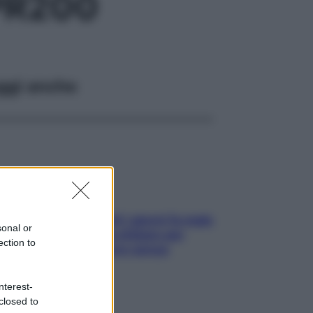
PR200
ggi anche
Doccia, lavarsi tutti i giorni fa male
sonal or
alla pelle? I miti da sfatare per
ection to
proteggerla davvero senza
stressarla
nterest-
closed to