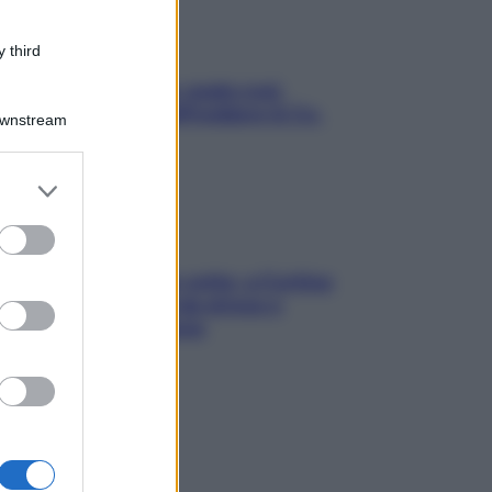
 third
Aria condizionata: usala così,
senza rischiare raffreddore & Co.
Downstream
er and store
to grant or
ed purposes
Mindfulness tra le vette: a Cortina
due giorni lontani da stress e
ansia da smartphone