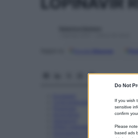
LOPINAVIR 
Redazione Starbene
1 Gennaio 2025 – Lettura 49 minuti
Google
Discover
Fon
Seguici su
Do Not Pr
Eccipienti
If you wish 
Controindicazioni
sensitive in
Posologia
confirm your
Avvertenze
Interazioni
Please note
Effetti Indesiderati
Gravidanza e Allattamento
based ads b