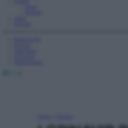
Fitness
Sport
Esercizi
Video
Podcast
Medicina AZ
Farmaci
Calcolatori
Oroscopo
Abbonamenti
Facebook
X
Instagram
Home
»
Farmaci