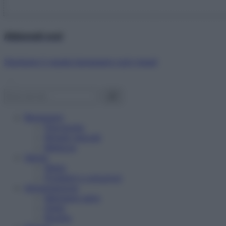
Abbonati ora!
Starbene ti regala benessere ogni mese!
Benessere
Psicologia
Rimedi naturali
Bellezza
Salute
News
Problemi e soluzioni
Alimentazione
Mangiare sano
Diete
Ricette