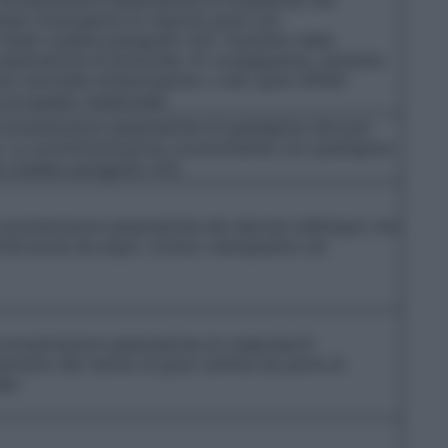
re l’insorgenza di reazioni gravi e/o
fatali (vedere paragrafo 4.5). Aumento delle
plasmatiche di pimozide. Di conseguenza, aumento
ravi anomalie ematologiche, o altri gravi effetti
e di questo medicinale.
oncentrazioni plasmatiche di quetiapina che può
. La somministrazione concomitante con quetiapina
a (vedere paragrafo 4.5).
oncentrazioni plasmatiche dei derivati dell’ergot che
cità acuta da ergot, incluso vasospasmo ed
oncentrazioni plasmatiche di cisapride.Di
mento del rischio di gravi aritmie da parte di
le.