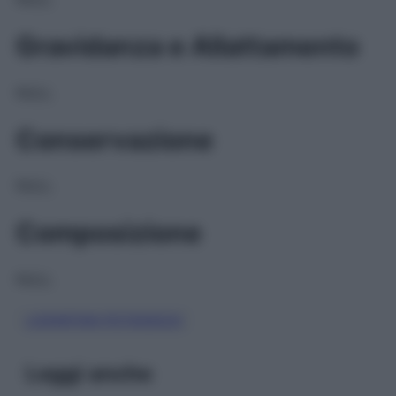
Gravidanza e Allattamento
NULL
Conservazione
NULL
Composizione
NULL
LOSARTAN POTASSICO
Leggi anche