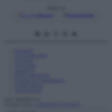
Seguici su
Google
Discover
Fonti preferite
Eccipienti
Controindicazioni
Posologia
Avvertenze
Interazioni
Effetti Indesiderati
Gravidanza e Allattamento
Conservazione
Composizione
DOC GENERICI Srl
Principio attivo:
LOSARTAN POTASSICO