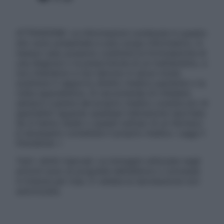
ATTENZIONE: Le informazioni contenute in questo
sito sono presentate a solo scopo informativo, in
nessun caso possono costituire la formulazione di
una diagnosi o la prescrizione di un trattamento, e
non intendono e non devono in alcun modo
sostituire il rapporto diretto medico-paziente o la
visita specialistica. Si raccomanda di chiedere
sempre il parere del proprio medico curante e/o di
specialisti riguardo qualsiasi indicazione riportata.
Se si hanno dubbi o quesiti sull’uso di un farmaco
è necessario contattare il proprio medico. Leggi il
Disclaimer »
Tutti i diritti riservati. Le immagini utilizzate negli
articoli sono di proprietà dell’editore o concesse
in licenza per l’uso. È vietata la riproduzione non
autorizzata.