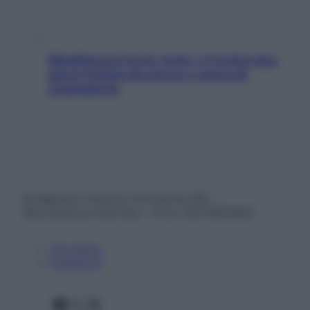
Mindfulness tra le vette: a Cortina due
giorni lontani da stress e ansia da
smartphone
© Belpietro Edizioni Periodiche SRL –
Riproduzione riservata – P.Iva 13673600964
Chi siamo
Pubblicità
Facebook
X
Instagram