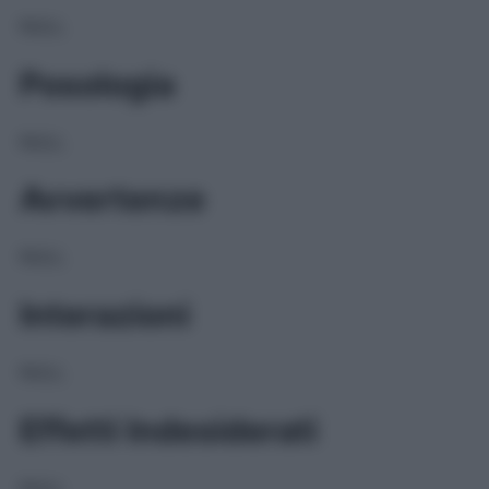
NULL
Posologia
NULL
Avvertenze
NULL
Interazioni
NULL
Effetti Indesiderati
NULL