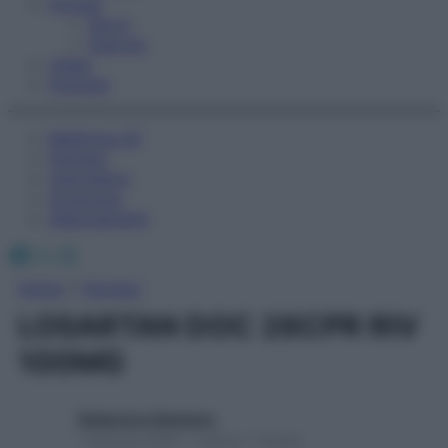
Fitness
Sport
Esercizi
Video
Podcast
Medicina AZ
Farmaci
Calcolatori
Oroscopo
Abbonamenti
Facebook
X
Instagram
Home
»
Farmaci
LOSARTAN DOC 28CPR RIV
100MG
Redazione Starbene
1 Gennaio 2025 – Lettura 1 minuto