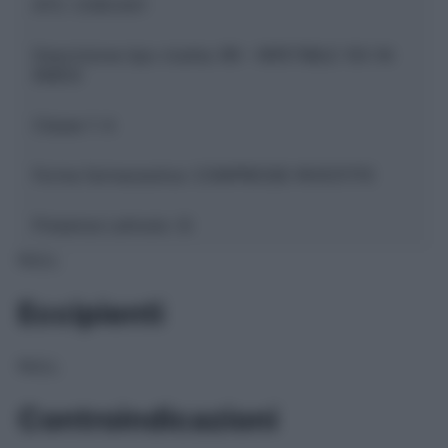
ATC:
C09CA01
Descrizione tipo ricetta:
RR – RIPETIBILE 10V IN
6MESI
Classe 1:
A
Forma farmaceutica:
COMPRESSE RIVESTITE
Presenza Lattosio:
Si
NULL
Eccipienti
NULL
Controindicazioni