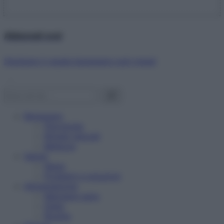
Abbonati ora!
Starbene ti regala benessere ogni mese!
Benessere
Psicologia
Rimedi naturali
Bellezza
Salute
News
Problemi e soluzioni
Alimentazione
Mangiare sano
Diete
Ricette