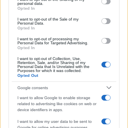
disclose it to other third parties.
personal data.
Opted In
Please note that this website/app uses one or more Google
services and may gather and store information including but
I want to opt-out of the Sale of my
Personal Data.
not limited to your visit or usage behaviour. You may click to
Opted In
grant or deny consent to Google and its third-party tags to
use your data for below specified purposes in below Google
I want to opt-out of processing my
consent section.
Personal Data for Targeted Advertising.
Opted In
I want to opt-out of Collection, Use,
Retention, Sale, and/or Sharing of my
Personal Data that Is Unrelated with the
Purposes for which it was collected.
Opted Out
Google consents
I want to allow Google to enable storage
related to advertising like cookies on web or
device identifiers in apps.
I want to allow my user data to be sent to
Google for online advertising purposes.