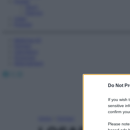
Fitness
Sport
Esercizi
Video
Podcast
Medicina AZ
Farmaci
Calcolatori
Oroscopo
Abbonamenti
Facebook
X
Instagram
Do Not Pr
If you wish 
sensitive in
confirm your
Home
»
Farmaci
Please note
based ads b