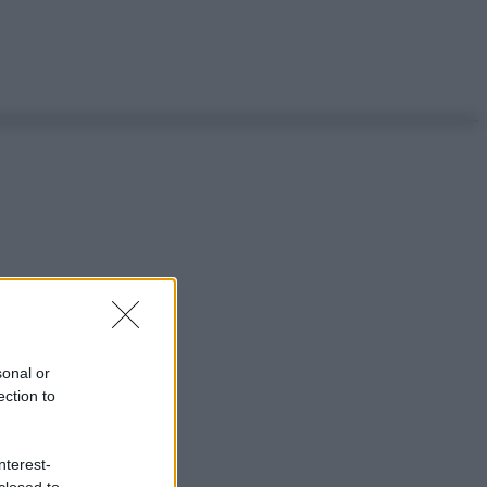
sonal or
ection to
nterest-
closed to