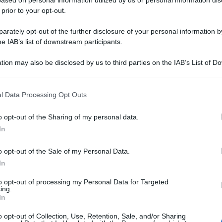
OC 28CPR RIV 5
 prior to your opt-out.
rately opt-out of the further disclosure of your personal information by
he IAB’s list of downstream participants.
Le
tion may also be disclosed by us to third parties on the IAB’s List of 
 that may further disclose it to other third parties.
ti preferite
 that this website/app uses one or more Google services and may gath
l Data Processing Opt Outs
including but not limited to your visit or usage behaviour. You may click 
 to Google and its third-party tags to use your data for below specifi
o opt-out of the Sharing of my personal data.
ogle consent section.
In
o opt-out of the Sale of my Personal Data.
In
to opt-out of processing my Personal Data for Targeted
ing.
In
o opt-out of Collection, Use, Retention, Sale, and/or Sharing