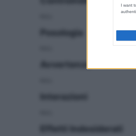
Controindicazioni
I want t
authenti
NULL
Posologia
NULL
Avvertenze
NULL
Interazioni
NULL
Effetti Indesiderati