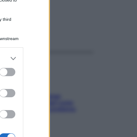
0MG
 third
ggi anche
Downstream
er and store
to grant or
ed purposes
Capelli spezzati lungo
l’attaccatura? Scopri come
risolvere l’annoso problema