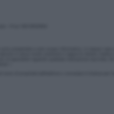
vata – P.Iva 13673600964
sono presentate a solo scopo informativo, in nessun caso p
devono in alcun modo sostituire il rapporto diretto medico-p
 di specialisti riguardo qualsiasi indicazione riportata. Se
aimer »
ticoli sono di proprietà dell’editore o concesse in licenza per 