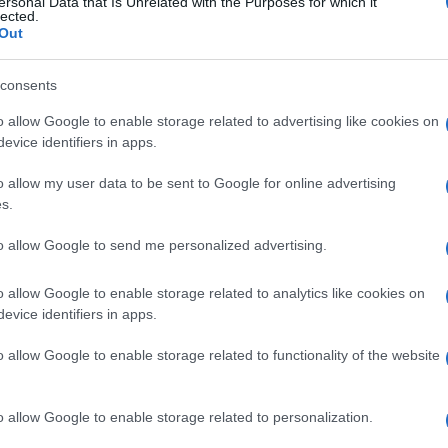
ersonal Data that Is Unrelated with the Purposes for which it
lected.
Out
consents
Descrizione tipo ricetta:
RR – RIPETIBILE
o allow Google to enable storage related to advertising like cookies on
10V IN 6MESI
evice identifiers in apps.
o allow my user data to be sent to Google for online advertising
Forma farmaceutica:
COMPRESSE
RIVESTITE
s.
to allow Google to send me personalized advertising.
o allow Google to enable storage related to analytics like cookies on
evice identifiers in apps.
o allow Google to enable storage related to functionality of the website
o allow Google to enable storage related to personalization.