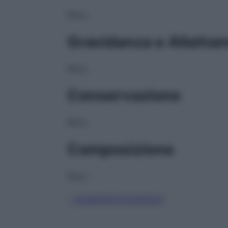
NULL
Gravidanza e Allatta
NULL
Conservazione
NULL
Composizione
NULL
LOSARTAN POTASSICO