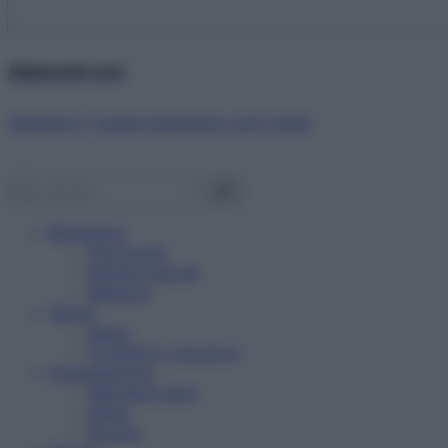
Abbonati ora!
Starbene ti regala benessere ogni mese!
Benessere
Psicologia
Rimedi naturali
Bellezza
Salute
News
Problemi e soluzioni
Alimentazione
Mangiare sano
Diete
Ricette