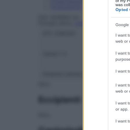
of my P
Conservazione
was col
Composizione
Opted 
DOC GENERICI Srl
Principio attivo:
LOSARTAN POTASSICO
Google 
ATC:
C09CA01
I want t
web or d
I want t
Classe 1:
A
purpose
I want 
Presenza Lattosio:
Si
NULL
I want t
web or d
Eccipienti
I want t
or app.
NULL
I want t