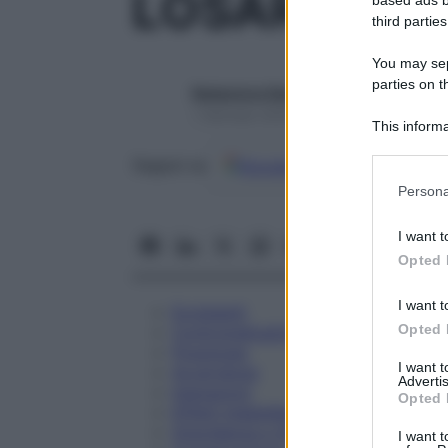
LOSARTAN D
third parties
You may sepa
parties on t
Redazione Starbene
1 Gennaio 2025 – Lettura 1 minuto
This informa
Participants
Google
Discover
Fon
Seguici su
Please note
Persona
information 
deny consent
I want t
in below Go
Opted 
I want t
Eccipienti
Opted 
Controindicazioni
Posologia
I want 
Avvertenze
Advertis
Interazioni
Opted 
Effetti Indesiderati
Gravidanza e Allattamento
I want t