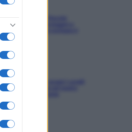
Fame dopo cena? Perché
succede e 6 snack leggeri e
appetitosi che non rovinano il
sonno
Non solo Maldive: scopri i coralli
che si nascondono nel nostro
Mediterraneo (e come
proteggerli)