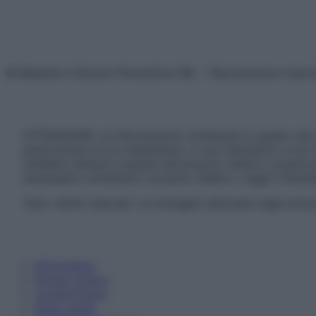
© Belpietro Edizioni Periodiche SRL – Riproduzione riser
ATTENZIONE: Le informazioni contenute in questo sito 
prescrizione di un trattamento, e non intendono e non 
chiedere sempre il parere del proprio medico curante e/o
necessario contattare il proprio medico. Leggi il Discl
Tutti i diritti riservati. Le immagini utilizzate negli ar
Informativa
Privacy Policy
Cookie Policy
Note Legali