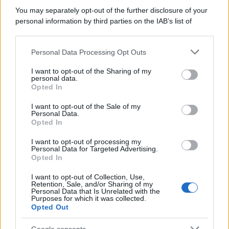
You may separately opt-out of the further disclosure of your
personal information by third parties on the IAB’s list of
downstream participants.
Personal Data Processing Opt Outs
This information may also be disclosed by us to third parties
on the IAB’s List of Downstream Participants that may further
I want to opt-out of the Sharing of my
disclose it to other third parties.
personal data.
Opted In
Please note that this website/app uses one or more Google
services and may gather and store information including but
I want to opt-out of the Sale of my
Personal Data.
not limited to your visit or usage behaviour. You may click to
Opted In
grant or deny consent to Google and its third-party tags to
use your data for below specified purposes in below Google
I want to opt-out of processing my
consent section.
Personal Data for Targeted Advertising.
Opted In
I want to opt-out of Collection, Use,
Retention, Sale, and/or Sharing of my
Personal Data that Is Unrelated with the
Purposes for which it was collected.
Opted Out
Google consents