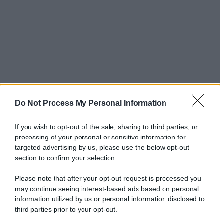
Do Not Process My Personal Information
If you wish to opt-out of the sale, sharing to third parties, or
processing of your personal or sensitive information for
targeted advertising by us, please use the below opt-out
section to confirm your selection.
Please note that after your opt-out request is processed you
may continue seeing interest-based ads based on personal
information utilized by us or personal information disclosed to
third parties prior to your opt-out.