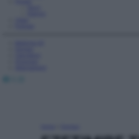
Fitness
Sport
Esercizi
Video
Podcast
Medicina AZ
Farmaci
Calcolatori
Oroscopo
Abbonamenti
Facebook
X
Instagram
Home
»
Farmaci