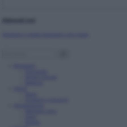
Abbonati ora!
Starbene ti regala benessere ogni mese!
Benessere
Psicologia
Rimedi naturali
Bellezza
Salute
News
Problemi e soluzioni
Alimentazione
Mangiare sano
Diete
Ricette