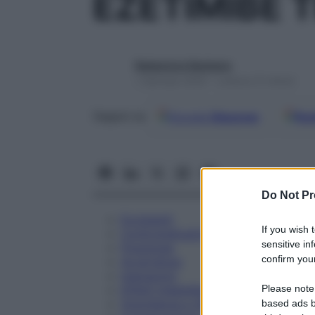
EZETIMIBE 
Redazione Starbene
1 Gennaio 2025 – Lettura 21 minuti
Google
Discover
Fon
Seguici su
Do Not Pr
Eccipienti
If you wish 
Controindicazioni
sensitive in
Posologia
confirm your
Avvertenze
Interazioni
Please note
Effetti Indesiderati
Gravidanza e Allattamento
based ads b