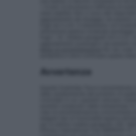
una statina, si devono consultare le istruz
< 6 anni: la sicurezza e l’efficacia di eze
state stabilite. Non ci sono dati disponibil
aggiustamenti del dosaggio nei pazienti c
Pugh da 5 a 6). Il trattamento con Ezeti
disfunzione epatica moderata (punteggio 
Pugh > 9). (Vedere paragrafi 4.4 e 5.2).
C
aggiustamento posologico nei pazienti c
Modo di somministrazione
Per uso orale. 
ipolipidica e deve continuare questa diet
Avvertenze
Quando Ezetimibe Teva è somministrato ins
delle caratteristiche del prodotto di quell
controllati in cui i pazienti venivano trat
aumenti consecutivi delle transaminasi (≥ 
caso di somministrazione concomitante d
eseguiti test di funzionalità epatica all
per la statina (vedere paragrafo 4.8). Ne
Efficacy International Trial (IMPROVE-IT)