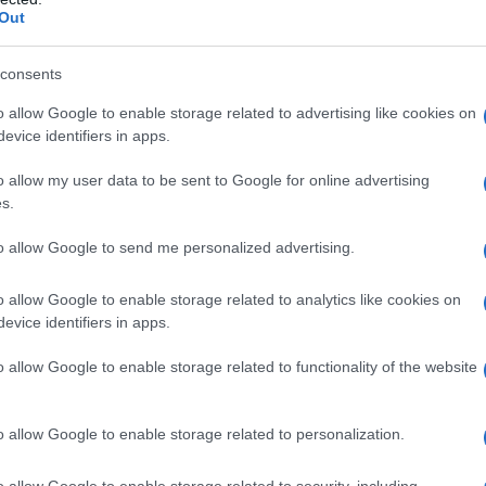
a statina.
Ipercolesterolemia familiare omozigote (IF
Out
 con una statina, è indicato come terapia
colesterolemia familiare omozigote. Il paziente può
e terapeutiche (per esempio l’aferesi delle LDL).
consents
o allow Google to enable storage related to advertising like cookies on
evice identifiers in apps.
o allow my user data to be sent to Google for online advertising
atinizzato Cellulosa microcristallina PH 101
30 Sodio laurilsolfato Silice colloidale anidra Acido
s.
to allow Google to send me personalized advertising.
o allow Google to enable storage related to analytics like cookies on
evice identifiers in apps.
 qualsiasi degli eccipienti elencati al paragrafo 6.1.
ieme ad una statina, fare riferimento al riassunto
o allow Google to enable storage related to functionality of the website
la specifica statina. La terapia con Ezetimibe Teva
ntroindicata durante la gravidanza e l’allattamento.
una statina è controindicato nei pazienti con
o allow Google to enable storage related to personalization.
ti, persistenti e di natura indeterminata delle
o allow Google to enable storage related to security, including