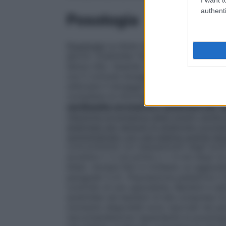
authenti
Posologia
Posologia
La dose raccomandata è di una
giorno. Ezetimibe Teva può essere sommin
senza cibo. Quando si aggiunge Ezetimibe 
con il comune dosaggio iniziale indicato 
utilizzare il dosaggio più elevato già pres
consultare le informazioni sul dosaggio di
cardiopatia coronarica e anamnesi per e
riduzione progressiva degli eventi cardio
anamnesi per episodi di sindrome corona
somministrato con una statina avente bene
concomitante con sequestranti degli acidi 
avvenire ≥ 2 ore prima o ≥ 4 ore dopo la 
biliari.
Anziani
Non è richiesto un aggiust
paragrafo 5.2).
Popolazione pediatrica
L’
controllo di uno specialista. Bambini e ado
ezetimibe nei bambini di età compresa tra i
momento disponibili sono riportati nei par
raccomandazione riguardante la posolog