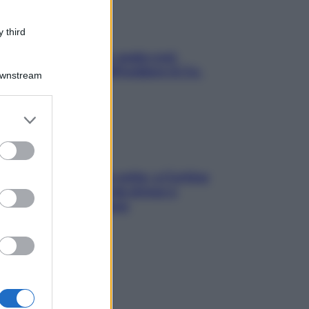
 third
Aria condizionata: usala così,
senza rischiare raffreddore & Co.
Downstream
er and store
to grant or
ed purposes
Mindfulness tra le vette: a Cortina
due giorni lontani da stress e
ansia da smartphone