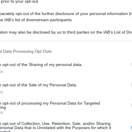
 prior to your opt-out.
rately opt-out of the further disclosure of your personal information by
he IAB’s list of downstream participants.
tion may also be disclosed by us to third parties on the IAB’s List of 
Descrizione tipo ricetta:
RR – RIPETIBILE
 that may further disclose it to other third parties.
10V IN 6MESI
 that this website/app uses one or more Google services and may gath
l Data Processing Opt Outs
Forma farmaceutica:
COMPRESSE
including but not limited to your visit or usage behaviour. You may click 
 to Google and its third-party tags to use your data for below specifi
o opt-out of the Sharing of my personal data.
ogle consent section.
In
a, somministrato con un inibitore della HMG-CoA
o opt-out of the Sale of my Personal Data.
a aggiuntiva alla dieta in pazienti con
amiliare e non-familiare) che non sono controllati
In
onoterapia con Ezetimibe Teva è indicata come
con ipercolesterolemia primaria (familiare eterozigote
to opt-out of processing my Personal Data for Targeted
ing.
no considerate inappropriate o non sono tollerate.
In
imibe Teva è indicato per ridurre il rischio di eventi
 pazienti con cardiopatia coronarica (CHD) e
o opt-out of Collection, Use, Retention, Sale, and/or Sharing
CS) quando aggiunta alla terapia in corso con
ersonal Data that Is Unrelated with the Purposes for which it
lected.