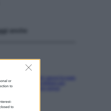
ggi anche
Doccia, lavarsi tutti i giorni fa male
sonal or
alla pelle? I miti da sfatare per
ection to
proteggerla davvero senza
stressarla
nterest-
closed to