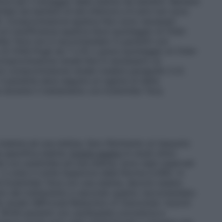
ioni per il dosaggio della statina nei bambini. Bambini
timibe nei bambini di età inferiore a 6 anni non sono
i.
Compromissione epatica
Non sono necessari
on insufficienza epatica lieve (punteggio di Child-
mibe Teva non è raccomandato in pazienti con
di Child-Pugh da 7 a 9) o grave (punteggio di Child-
ompromissione renale
Non è necessario un
on compromissione renale (vedere paragrafo 5.2).
Il paziente deve seguire un regime di dieta
a durante il trattamento con Ezetimibe Teva.
ieme ad una statina, fare riferimento al riassunto
a specifica statina.
Enzimi epatici
In studi clinici
tati con ezetimibe ed una statina, sono stati osservati
3 volte il Limite Superiore della Norma [LSN]). In
i Ezetimibe Teva con una statina, devono essere
’inizio del trattamento e secondo quanto raccomandato
llo studio IMProved Reduction of Outcomes: Vytorin
, 18144 pazienti con cardiopatia coronarica e