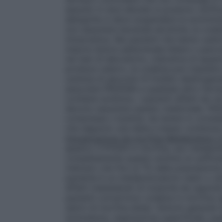
assunto in dosi elevate si possono verific
allergiche si deve sospendere la somminis
non assumere bevande alcoliche; la code
intracranica. Nei pazienti che hanno subit
indurre dolore addominale biliare o panc
nei test di laboratorio, indicative di spas
produce catarro, la codeina può impedire 
carenza di glucosio-6-fosfato deidrogenasi
associare PADEINA a qualsiasi altro farm
contiene sorbitolo, i pazienti affetti da ra
devono assumere questo medicinale. PAD
compressa o bustina: da tenere in conside
che seguono una dieta a basso contenuto
intossicazione da morfina-Metabolismo
epatico CYP2D6 in morfina, suo metabolit
completamente questo enzima un sufficien
indicano che fino al 7% della popolazione
paziente è un metabolizzatore vasto o ult
effetti indesiderati di tossicità da oppio
pazienti convertono codeina in morfina r
sierici di morfina attesi. Sintomi generali
sonnolenza, respirazione superficiale, pup