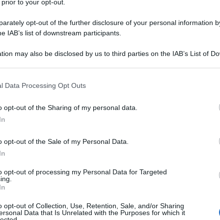
 prior to your opt-out.
rately opt-out of the further disclosure of your personal information by
he IAB’s list of downstream participants.
NA FOSFATO
tion may also be disclosed by us to third parties on the IAB’s List of 
Descrizione tipo ricetta:
RNR – NON
 that may further disclose it to other third parties.
RIPETIBILE (EX S/F)
 that this website/app uses one or more Google services and may gath
l Data Processing Opt Outs
Forma farmaceutica:
COMPRESSE
including but not limited to your visit or usage behaviour. You may click 
EFFERVESCENTI
 to Google and its third-party tags to use your data for below specifi
o opt-out of the Sharing of my personal data.
ogle consent section.
riore ai 12 anni per il trattamento del dolore
In
ontrollato da altri analgesici come il
o opt-out of the Sale of my Personal Data.
In
to opt-out of processing my Personal Data for Targeted
ing.
In
enti contiene: sodio idrogeno carbonato, sodio
orbitolo, sodio docusato, sodio benzoato, simeticone,
o opt-out of Collection, Use, Retention, Sale, and/or Sharing
g/30mg granulato effervescente contiene: sodio
ersonal Data that Is Unrelated with the Purposes for which it
o, acido citrico anidro, sorbitolo, sodio docusato,
lected.