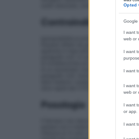
Opted 
sodio benzoato, simeticone, aroma aranci
Controindicazioni
Google 
I want t
Ipersensibilità ai principi attivi o ad uno q
web or d
Pazienti affetti da grave anemia emolitica
epatiche in fase attiva. Insufficienza resp
I want t
paragrafo 4.4). In tutti i pazienti pediatr
purpose
di tonsillectomia e/o adenoidectomia per
di un aumentato rischio di sviluppare reaz
I want 
paragrafo 4.4). Gravidanza (vedere il par
latte materno (vedere paragrafo 4.6). Nei
I want t
ultra-rapidi del CYP2D6.
web or d
Posologia
I want t
or app.
Il farmaco non deve essere assunto per più
I want t
parlare con il medico per un consiglio. 
inferiore ai 12 anni, a causa del rischio di
I want t