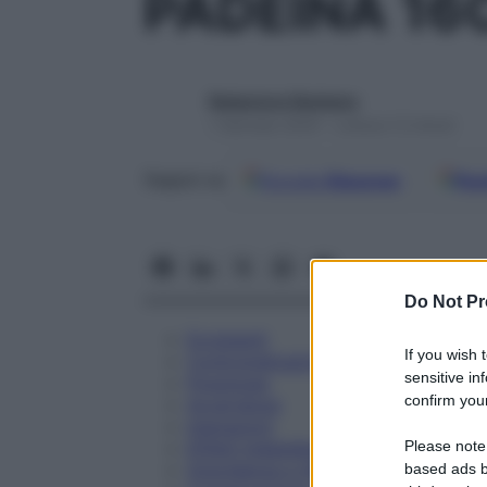
PADEINA 16
Redazione Starbene
1 Gennaio 2025 – Lettura 12 minuti
Google
Discover
Fon
Seguici su
Do Not Pr
Eccipienti
If you wish 
Controindicazioni
sensitive in
Posologia
confirm your
Avvertenze
Interazioni
Please note
Effetti Indesiderati
Gravidanza e Allattamento
based ads b