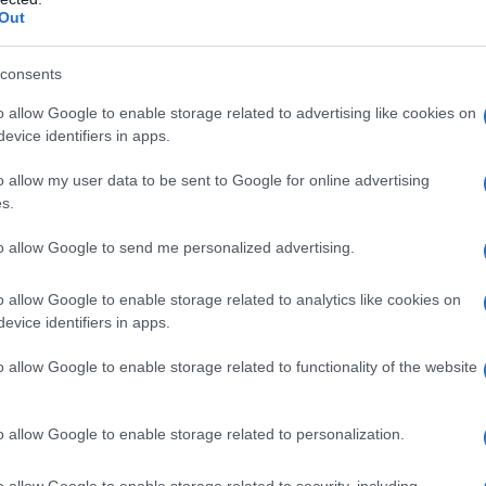
Out
a, sucralosio.
consents
o allow Google to enable storage related to advertising like cookies on
ualsiasi degli eccipienti elencati al paragrafo 6.1.
evice identifiers in apps.
. Grave insufficienza epatocellulare e patologie
iratoria. Soggetti affetti da fenilchetonuria (vedere
o allow my user data to be sent to Google for online advertising
ici (0-18 anni di età) che si sottopongono a interventi
s.
 la sindrome delle apnee ostruttive del sonno a causa
ioni avverse gravi e pericolose per la vita (vedere
to allow Google to send me personalized advertising.
agrafo 4.6). Nelle donne durante l’allattamento con
 pazienti per i quali è noto che sono metabolizzatori
o allow Google to enable storage related to analytics like cookies on
evice identifiers in apps.
o allow Google to enable storage related to functionality of the website
 di 3 giorni. Se il dolore non migliora dopo 3 giorni,
o allow Google to enable storage related to personalization.
PADEINA non deve essere assunto da bambini di età
 gravi problemi respiratori.
Posologia.
PADEINA 500
o allow Google to enable storage related to security, including