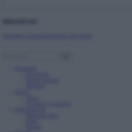
Abbonati ora!
Starbene ti regala benessere ogni mese!
Benessere
Psicologia
Rimedi naturali
Bellezza
Salute
News
Problemi e soluzioni
Alimentazione
Mangiare sano
Diete
Ricette