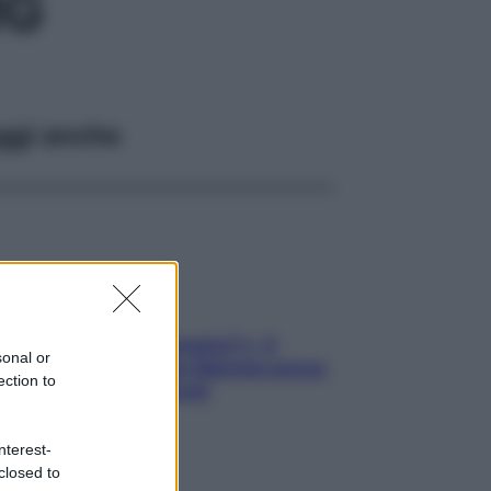
MG
ggi anche
«Oggi che se magnamo?»: 4
sonal or
ricette facili di Max Mariola senza
ection to
pesare gli ingredienti
nterest-
closed to