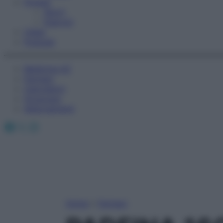
Fitness
Sport
Esercizi
Video
Podcast
Medicina AZ
Farmaci
Calcolatori
Oroscopo
Abbonamenti
Facebook
X
Instagram
Home
»
Farmaci