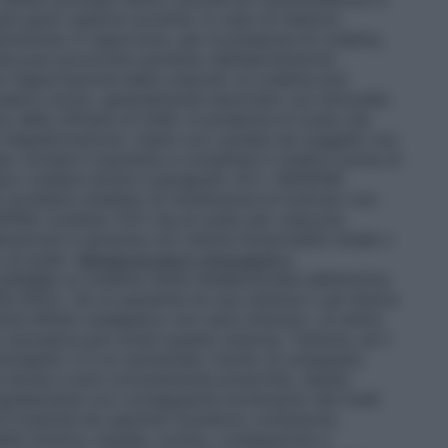
are gravi reazioni avverse. In caso di reazioni
trazione. È opportuno, per la presenza di codeina,
ina può provocare aumento dell’ipertensione
o l’asportazione della colecisti, la codeina può
reatico acuto, generalmente associato con anomalie
mo dello sfintere di Oddi. In presenza di tosse che
l’espettorazione. Usare con cautela nei soggetti con
. Invitare il paziente a contattare il medico prima di
aco (vedere anche il paragrafo 4.5.). PADEINA
ri problemi ereditari di intolleranza al fruttosio non
EINA contiene 1221 mg di sodio per ciascuna
razione in persone con ridotta funzionalità renale o
 di sodio.
Metabolizzatori ultrarapidi e
 CYP2D6
La codeina viene metabolizzata dall’enzima
a attivo. Se un paziente ha una carenza o gli manca
te effetto analgesico non sarà ottenuto. Le stime
 caucasica può avere questa carenza. Tuttavia, se il
rarapido vi è un aumentato rischio di sviluppare
idi anche a dosi comunemente prescritte. Questi
apidamente con conseguente incremento dei livelli
 di tossicità da oppioidi includono confusione,
illa miotica, nausea, vomito, costipazione e