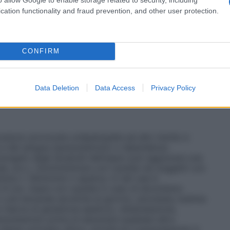
 e bambini al di sopra dei 12 anni: 1-2 compresse
rno. PADEINA 500 mg/30 mg granulato effervescente.
cation functionality and fraud prevention, and other user protection.
-2 bustine secondo necessita, fino a 3 volte al giorno.
feriore ai 12 anni: PADEINA non deve essere usata nei
 del rischio di tossicità da oppioidi in ragione del
la codeina in morfina (vedere paragrafi 4.3 e 4.4).
CONFIRM
esse effervescenti va sciolto in un bicchiere
o 4 ore. PADEINA granulato effervescente va sciolto
intervalli di almeno 4 ore.
Data Deletion
Data Access
Privacy Policy
ossono provocare un’epatopatia ad alto rischio e
ne e del sangue (paracetamolo) o dipendenza
olungato degli alcaloidi dell’oppio può aggravare una
ale, ecc.). Somministrare con cautela nei soggetti con
inina ≤ 30ml/min) o epatica. In tali casi è
o 8 ore. Usare con cautela in caso di alcoolismo
o più bevande alcoliche al giorno), anoressia, bulimia
riserve di glutatione epatico), disidratazione,
aracetamolo prima di assumere qualsiasi altro
tesso principio attivo, poiché se il paracetamolo è