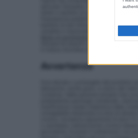
mg/30 mg compresse effervescenti. Adulti
secondo necessita, fino a 3 volte al gio
authenti
Adulti e bambini al di sopra dei 12 anni: 1
Popolazione pediatrica.
Bambini di età in
bambini di età inferiore ai 12 anni a causa
variabile e imprevedibile metabolismo del
Modo di somministrazione:
PADEINA compr
d’acqua ed assunto ad intervalli di almen
in mezzo bicchiere d’acqua ed assunto ad 
Avvertenze
Dosi elevate o prolungate del prodotto p
alterazioni, anche gravi, a carico del re
(codeina). Nelle persone anziane l’uso pr
preesistente patologia (cerebrale, vescic
insufficienza renale (clearance della creat
consigliabile distanziare le dosi di almen
cronico, eccessiva assunzione di alcol (3 
o cachessia, malnutrizione cronica (basse 
ipovolemia. Durante il trattamento con p
farmaco controllare che non contenga lo s