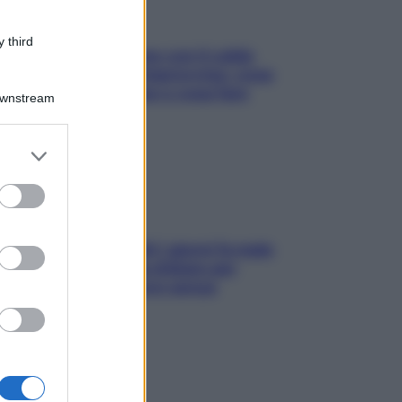
 third
Perché la pressione con il caldo
scende e sale all’improvviso: cosa
succede alle donne e cosa fare
Downstream
subito
er and store
to grant or
ed purposes
Doccia, lavarsi tutti i giorni fa male
alla pelle? I miti da sfatare per
proteggerla davvero senza
stressarla