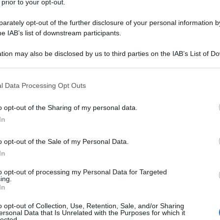
 prior to your opt-out.
rately opt-out of the further disclosure of your personal information by
he IAB’s list of downstream participants.
ATO
tion may also be disclosed by us to third parties on the IAB’s List of 
Descrizione tipo ricetta:
RR – RIPETIBILE
 that may further disclose it to other third parties.
10V IN 6MESI
 that this website/app uses one or more Google services and may gath
l Data Processing Opt Outs
Forma farmaceutica:
COMPRESSE
including but not limited to your visit or usage behaviour. You may click 
RIVESTITE
 to Google and its third-party tags to use your data for below specifi
o opt-out of the Sharing of my personal data.
ogle consent section.
In
o opt-out of the Sale of my Personal Data.
a da urgenza e/o aumento della frequenza urinaria e
zienti con sindrome della vescica iperattiva.
In
to opt-out of processing my Personal Data for Targeted
ing.
In
drato Amido di mais Ipromellosa Talco Magnesio
o opt-out of Collection, Use, Retention, Sale, and/or Sharing
ersonal Data that Is Unrelated with the Purposes for which it
 mg
Ipromellosa Titanio diossido (E171) Propilene
lected.