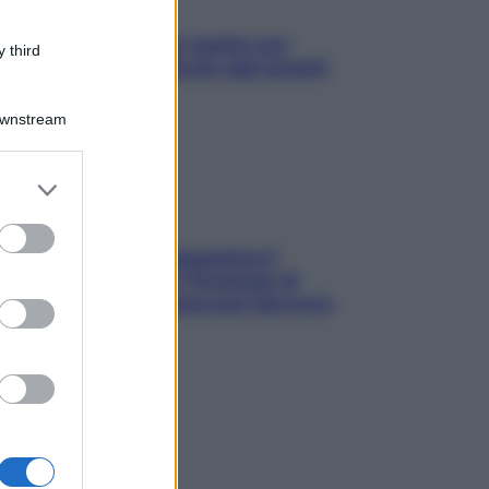
L’oroscopo food di Jupiter per
 third
l’estate 2026 dedicato agli amanti
del cibo
Downstream
er and store
to grant or
ed purposes
La trappola della dopamina ti
segue in spiaggia? Strategie di
digital detox per staccare davvero