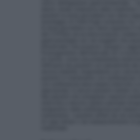
carico dell’apparato gastrointestinale. – ri
danno renale (clearance della creatinina ≤
pazienti la dose giornaliera non deve s
(punteggio di Child-Pugh compreso tra 7 e
la dose giornaliera non deve superare 5 
del CYP3A4, ad es ketoconazolo (vedere pa
gastroesofageo e/o nei soggetti che as
bifosfonati) che possono causare o aggra
Prolungamento dell’intervallo QT e torsioni
di rischio, come una preesistente sindrom
l’efficacia nei pazienti con iperattività d
ancora stabilite. Angioedema con ostruzio
pazienti in trattamento con solifenacina.
con solifenacina deve essere interrotto e
appropriate. In alcuni pazienti trattati con
Nei pazienti che sviluppano reazioni anafi
interrotta e devono essere adottate terap
terapeutico della solifenacina può essere
trattamento. I pazienti affetti da rari prob
di Lapp lattasi o da malassorbimento di 
medicinale.