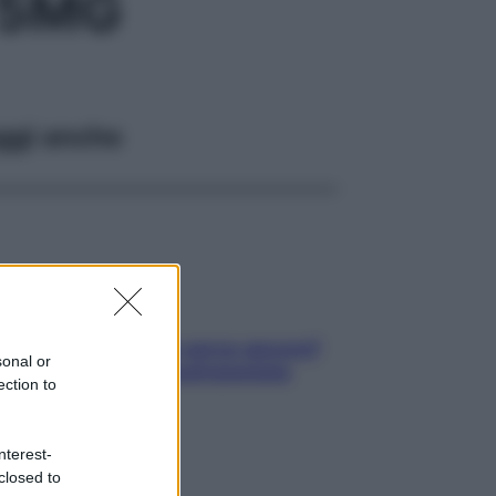
 5MG
ggi anche
Contare le calorie serve ancora?
sonal or
La risposta della nutrizionista
ection to
nterest-
closed to