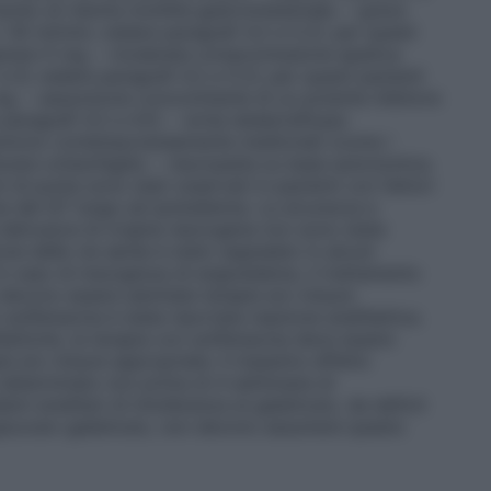
schio di ridotta motilità gastrointestinale. – grave
 30 ml/min; vedere paragrafi 4.2 e 5.2); per questi
uperare 5 mg. – moderata compromissione epatica
 9; vedere paragrafi 4.2 e 5.2); per questi pazienti
mg. – assunzione concomitante di un potente inibitore
ragrafi 4.2 e 4.5). – ernia iatale/reflusso
sumono contemporaneamente medicinali (come i
vare un’esofagite. – neuropatia su base autonomica.
 di punta sono stati osservati in pazienti con fattori
e del QT lungo ed ipokaliemia. La sicurezza e
el detrusore di origine neurogena non sono state
ne delle vie aeree è stato segnalato in alcuni
 In caso di insorgenza di angioedema, il trattamento
 devono essere adottate terapie e/o misure
 solifenacina è stata riportata reazione anafilattica.
lattiche, la terapia con solifenacina deve essere
ie e/o misure appropriate. Il massimo effetto
 determinato non prima di 4 settimane di
lemi ereditari di intolleranza al galattosio, da deficit
glucosio-galattosio, non devono assumere questo