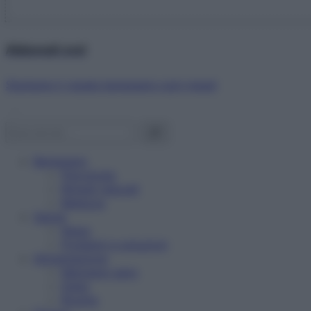
Abbonati ora!
Starbene ti regala benessere ogni mese!
Benessere
Psicologia
Rimedi naturali
Bellezza
Salute
News
Problemi e soluzioni
Alimentazione
Mangiare sano
Diete
Ricette