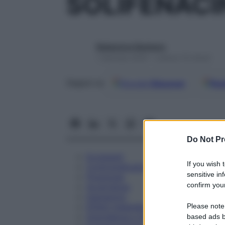
SOLIFENACI
Redazione Starbene
1 Gennaio 2025 – Lettura 10 minuti
Google
Discover
Fon
Seguici su
Do Not Pr
Eccipienti
If you wish 
Controindicazioni
sensitive in
Posologia
confirm your
Avvertenze
Interazioni
Please note
Effetti Indesiderati
Gravidanza e Allattamento
based ads b