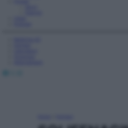
Fitness
Sport
Esercizi
Video
Podcast
Medicina AZ
Farmaci
Calcolatori
Oroscopo
Abbonamenti
Facebook
X
Instagram
Home
»
Farmaci