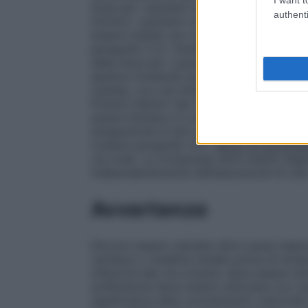
dose per i pazienti con danno renale da l
authenti
ml/min). I pazienti con danno renale grav
essere trattati con cautela, con una dose
paragrafo 5.2).
Pazienti con compromissi
della dose per i pazienti con lieve comp
epatica moderata (punteggio di Child-Pug
cautela, con una dose non superiore a 5 m
Potenti inibitori del citocromo P450 3A4
essere limitata a 5 mg in corso di tratt
terapeutiche di altri potenti inibitori del 
(vedere paragrafo 4.5).
Modo di somminis
via orale. La compressa deve essere deglu
indipendentemente dall’assunzione di cib
Avvertenze
Devono essere valutate altre cause respon
cardiaca o malattia renale) prima di inizia
infezione alle vie urinarie, deve essere ist
solifenacina deve essere utilizzata con ca
significativa dello svuotamento vescicale a 