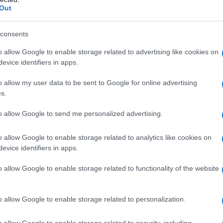
g
Ipromellosa Titanio diossido (E171) Propilene glicole
Out
ro giallo (E172)
consents
o allow Google to enable storage related to advertising like cookies on
evice identifiers in apps.
ti con ritenzione urinaria, gravi condizioni
ico), miastenia grave o glaucoma ad angolo stretto e
o allow my user data to be sent to Google for online advertising
– Ipersensibilità al principio attivo o ad uno qualsiasi
s.
 – Pazienti in emodialisi (vedere paragrafo 5.2). –
a (vedere paragrafo 5.2). – Pazienti con danno
to allow Google to send me personalized advertising.
epatica e che sono in trattamento concomitante
es. ketoconazolo (vedere paragrafo 4.5).
o allow Google to enable storage related to analytics like cookies on
evice identifiers in apps.
o allow Google to enable storage related to functionality of the website
e raccomandata è di 5 mg di solifenacina succinato
se può essere aumentata a 10 mg di solifenacina
e pediatrica
La sicurezza e l’efficacia di solifenacina
o allow Google to enable storage related to personalization.
te. Pertanto Solifenacina Mylan non deve essere
anno renale
Non è richiesto alcun aggiustamento della
o allow Google to enable storage related to security, including