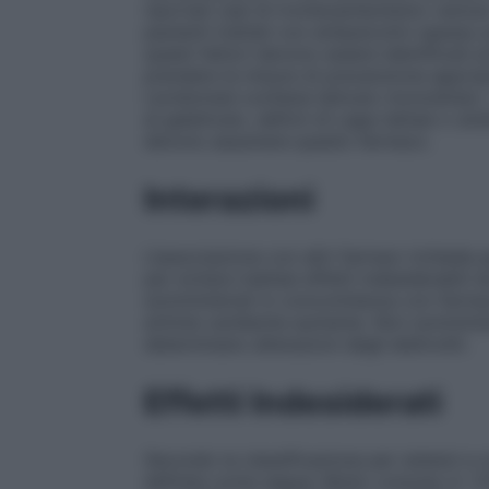
riportati casi di tromboembolismo venoso 
pazienti trattati con antipsicotici spesso p
questi fattori devono essere identificati
prendere le misure di prevenzione appropr
Levidomed contiene lattosio monoidrato. I 
al galattosio, deficit di Lapp–lattasi o 
devono assumere questo farmaco.
Interazioni
L’associazione con altri farmaci richiede 
per evitare inattesi effetti indesiderabili
somministrati in concomitanza con farmaci
aritmie cardiache aumenta. Non somminist
determinano alterazioni degli elettroliti.
Effetti Indesiderati
Secondo la classificazione per sistemi e
definite come segue: Molto comune (≥ 1/