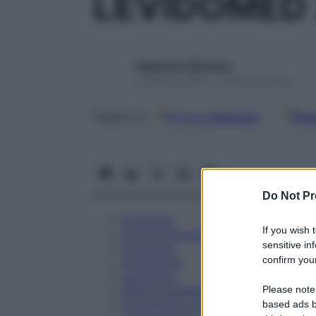
LEVIDOMED
Redazione Starbene
1 Gennaio 2025 – Lettura 6 minuti
Google
Discover
Fon
Seguici su
Do Not Pr
Eccipienti
If you wish 
Controindicazioni
sensitive in
Posologia
confirm your
Avvertenze
Interazioni
Please note
Effetti Indesiderati
Gravidanza e Allattamento
based ads b