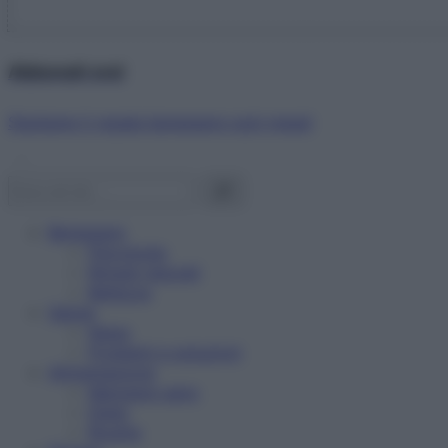
Abbonati ora!
Starbene ti regala benessere ogni mese!
Benessere
Psicologia
Rimedi naturali
Bellezza
Salute
News
Problemi e soluzioni
Alimentazione
Mangiare sano
Diete
Ricette