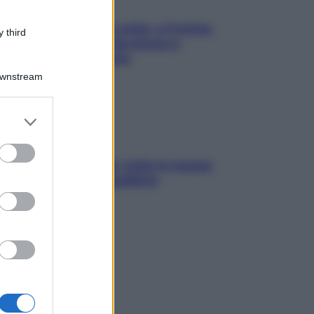
Mindfulness tra le vette: a Cortina
 third
due giorni lontani da stress e
ansia da smartphone
Downstream
er and store
to grant or
ed purposes
SOS pelle irritabile: tutte le mosse
per riportarla in equilibrio