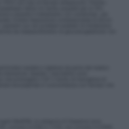
(TEV) con l’uso di farmaci antipsicotici. Poichè i
resentano fattori di rischio acquisiti per la TEV,
 prima e durante il trattamento con Levidomed
,
per
iate. Evitare l’assunzione contemporanea di alcool.
pazienti con rari problemi ereditari di intolleranza
sindrome da malassorbimento di glucosio/galattosio non
particolare cautela e vigilanza da parte del medico
 da interazione. Quando i neurolettici sono
 che prolungano il QT il rischio di insorgenza di
rare levosulpiride in concomitanza con farmaci che
 organi MedDRA, le categorie di frequenza sono
10), comune (≥1/100 a <1/10), non comune (≥1/1000