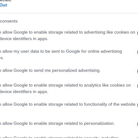
Out
 qualsiasi degli eccipienti elencati nel paragrafo 6.1.
e epilessie, negli stati maniacali, nelle fasi maniacali
consents
iride va impiegato con cautela nell’ipertensione in
eocromocitoma, nei pazienti con segni di insufficienza
o allow Google to enable storage related to advertising like cookies on
o in realtà controindicazione assoluta. In rapporto
evice identifiers in apps.
rprolattinemizzante della maggior parte dei farmaci
uno non impiegare levosulpiride in soggetti già
o allow my user data to be sent to Google for online advertising
usare in gravidanza, in caso di possibile gravidanza
s.
to allow Google to send me personalized advertising.
o allow Google to enable storage related to analytics like cookies on
evice identifiers in apps.
e acute psichiche: 2–3 compresse da 100 mg al
iversa prescrizione medica, 3 compresse da 50 mg al
gressivamente.
Popolazione pediatrica
Non ci sono
o allow Google to enable storage related to functionality of the website
i pazienti anziani la posologia deve essere
vrà valutare una eventuale riduzione dei dosaggi
o allow Google to enable storage related to personalization.
o allow Google to enable storage related to security, including