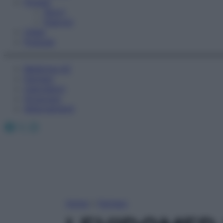
Fitness
Sport
Esercizi
Video
Podcast
Medicina AZ
Farmaci
Calcolatori
Oroscopo
Abbonamenti
Facebook
X
Instagram
Home
»
Farmaci