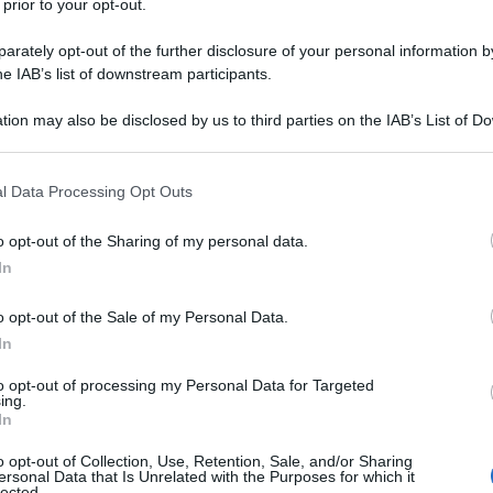
 prior to your opt-out.
rately opt-out of the further disclosure of your personal information by
he IAB’s list of downstream participants.
Descrizione tipo ricetta:
RR – RIPETIBILE
tion may also be disclosed by us to third parties on the IAB’s List of 
10V IN 6MESI
 that may further disclose it to other third parties.
Forma farmaceutica:
COMPRESSE
 that this website/app uses one or more Google services and may gath
l Data Processing Opt Outs
including but not limited to your visit or usage behaviour. You may click 
 to Google and its third-party tags to use your data for below specifi
o opt-out of the Sharing of my personal data.
ogle consent section.
In
urbi somatoformi. Schizofrenie acute e croniche.
o opt-out of the Sale of my Personal Data.
In
to opt-out of processing my Personal Data for Targeted
 monoidrato sodio amido glicolato tipo A magnesio
ing.
In
o opt-out of Collection, Use, Retention, Sale, and/or Sharing
ersonal Data that Is Unrelated with the Purposes for which it
lected.