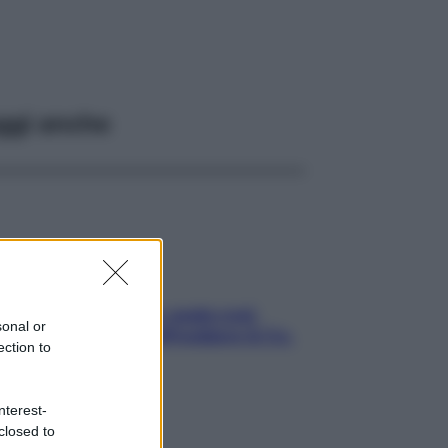
ggi anche
Aria condizionata: usala così,
sonal or
senza rischiare raffreddore & Co.
ection to
nterest-
closed to