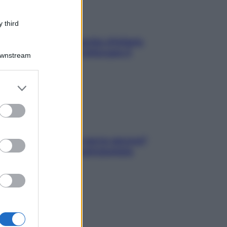
 third
In menopausa il rischio d’infarto
aumenta: è ora di rinforzare il
Downstream
cuore
er and store
to grant or
ed purposes
Contare le calorie serve ancora?
La risposta della nutrizionista