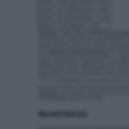
34 kg = 0,68
56-58 kg = 0,92
36 kg = 0,71
60-62 kg = 0,96
38 kg = 0,73
64-66 kg = 0,98
40 kg = 0,76
68 kg = 0,99
(Pediatric Task Group, EANM)
Compromiss
attentamente l’attività da somministrare 
questi pazienti esiste un rischio di aumen
4.4).
Metodo di somministrazione
È neces
dopo l’assunzione del medicinale. La caps
liquido sufficiente a garantirne il compl
dell’intestino tenue. Nei pazienti nei quali
deve essere posta particolare attenzione 
131
(
I). È consigliata la somministrazione 
pompa protonica. Per la preparazione de
immagini
Le immagini vengono di solito a
la scintigrafia anche a 72 ore).
Avvertenze
Potenziale insorgenza di reazioni di iperse