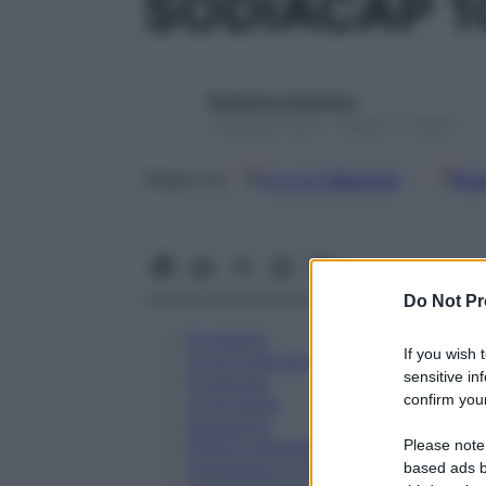
SODIACAP 1
Redazione Starbene
1 Gennaio 2025 – Lettura 10 minuti
Google
Discover
Fon
Seguici su
Do Not Pr
Eccipienti
If you wish 
Controindicazioni
sensitive in
Posologia
confirm your
Avvertenze
Interazioni
Please note
Effetti Indesiderati
Gravidanza e Allattamento
based ads b