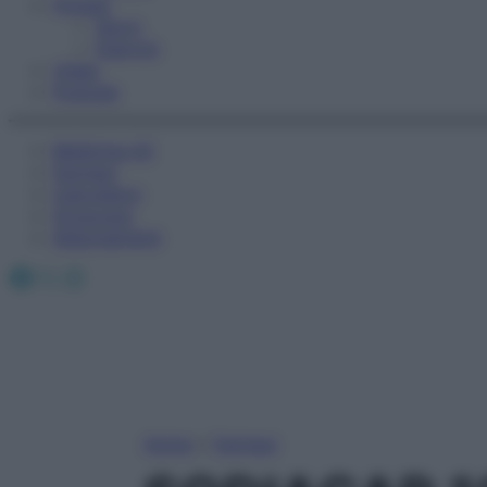
Fitness
Sport
Esercizi
Video
Podcast
Medicina AZ
Farmaci
Calcolatori
Oroscopo
Abbonamenti
Facebook
X
Instagram
Home
»
Farmaci