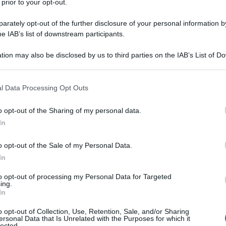
 prior to your opt-out.
rately opt-out of the further disclosure of your personal information by
he IAB’s list of downstream participants.
tion may also be disclosed by us to third parties on the IAB’s List of 
Descrizione tipo ricetta:
OSP – USO
 that may further disclose it to other third parties.
OSPEDALIERO
 that this website/app uses one or more Google services and may gath
l Data Processing Opt Outs
Forma farmaceutica:
CAPSULE RIGIDE
including but not limited to your visit or usage behaviour. You may click 
 to Google and its third-party tags to use your data for below specifi
131
o opt-out of the Sharing of my personal data.
 ioduro (
I) può essere somministrato come dose
ogle consent section.
el radioiodio. La stima della captazione tiroidea e
In
terminata dose tracciante può essere utilizzata per
a con radioiodio. 2. Può essere eseguita Scintigrafia
o opt-out of the Sale of my Personal Data.
ogie benigne, solo quando non siano disponibili
In
revole, ad esempio, iodio-123 o tecnezio-99m.
to opt-out of processing my Personal Data for Targeted
ing.
In
o opt-out of Collection, Use, Retention, Sale, and/or Sharing
ato diidrato Sodio idrossido Acqua per preparazioni
ersonal Data that Is Unrelated with the Purposes for which it
lected.