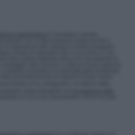
ione renale/epatica
È necessario valutare
nei pazienti con compromissione renale poiché in
to di esposizione alle radiazioni (vedere paragrafo
sario evitare di assumere cibo 4 ore prima e 1 ora
ula deve essere deglutita intera con una quantità di
eto passaggio nello stomaco e nella porzione superiore
 si sospetta la presenza di patologie gastrointestinali,
nella somministrazione di capsule di sodio ioduro
concomitante di H
-antagonisti o di inibitori della
2
l paziente vedere paragrafo 4.4
Acquisizione delle
cquisite a 4 ore e poi nuovamente a 18-24 ore (per
nsibilità o anafilattiche
Se si verificano reazioni di