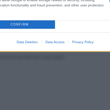
o di un livello tale da pregiudicare la qualità
cation functionality and fraud prevention, and other user protection.
diagnostiche è controindicato nei bambini di età
). L’attività diagnostica da somministrare ad un
un adolescente, deve essere pari a una frazione della
di di peso/superficie corporea secondo le seguenti
CONFIRM
to (MBq) x peso del bambino (kg)
Data Deletion
Data Access
Privacy Policy
to (MBq) x superficie del bambino (m²)
orrezione da utilizzare come guida.