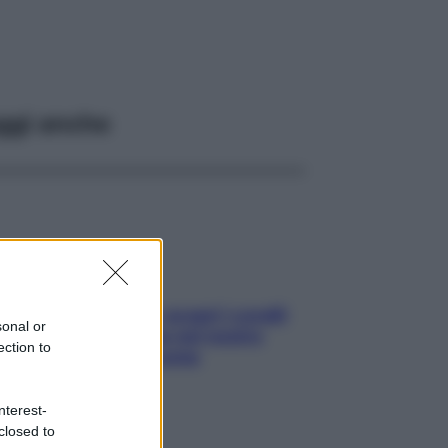
ggi anche
Non solo Maldive: scopri i coralli
sonal or
che si nascondono nel nostro
ection to
Mediterraneo (e come
proteggerli)
nterest-
closed to