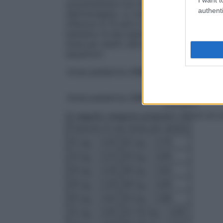
somministrare non deve scendere al di sott
authenti
dell’immagine. Lo iodio-131 per indagini 
inferiore ai 10 anni (vedere paragrafo 4.3
bambino di età superiore ai 10 anni e ad 
dose per adulti calcolata in base ai meto
equazioni:
Dose per l’adul
Dose pediatrica (MBq) =
70 (kg)
Dose per l’adul
Dose pediatrica (MBq) =
1,73 (m²)
Di seguito vengono proposti i fattori di c
Frazione di una dose per adulto
22 kg = 0,50
42 kg = 0,78
24 kg = 0,53
44 kg = 0,80
26 kg = 0,56
46 kg = 0,82
28 kg = 0,58
48 kg = 0,85
30 kg = 0,62
50 kg = 0,88
32 kg = 0,65
52-54 kg = 0,90