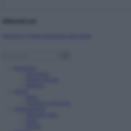
Abbonati ora!
Starbene ti regala benessere ogni mese!
Benessere
Psicologia
Rimedi naturali
Bellezza
Salute
News
Problemi e soluzioni
Alimentazione
Mangiare sano
Diete
Ricette