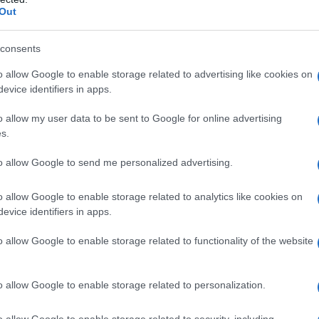
a Titanio diossido (E171) Sodio laurilsolfato Acido
Out
consents
o allow Google to enable storage related to advertising like cookies on
evice identifiers in apps.
o qualsiasi degli eccipienti elencati nel paragrafo 6.1.
ndo la gravidanza non può essere esclusa (vedere
o allow my user data to be sent to Google for online advertising
agrfo 4.6). • Bambini al di sotto dei 10 anni di età. •
s.
 follow-up di patologie maligne o quando lo iodio-123
Pazienti con disfagia, stenosi esofagea, gastrite
to allow Google to send me personalized advertising.
ra peptica. • Pazienti con sospetta riduzione della
o allow Google to enable storage related to analytics like cookies on
evice identifiers in apps.
o allow Google to enable storage related to functionality of the website
 per un paziente adulto (70 kg) sono le seguenti: 1.
2 – 3,7 MBq 2. per immagini della tiroide: 7,4 – 11 MBq.
popolazione pediatrica deve essere attentamente
o allow Google to enable storage related to personalization.
iniche e della valutazione del rapporto
enti. Occorre tenere presente che l’attività da
o allow Google to enable storage related to security, including