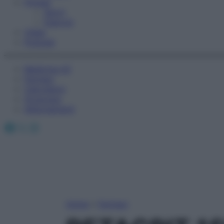
Fitness
Sport
Esercizi
Video
Podcast
Medicina AZ
Farmaci
Calcolatori
Oroscopo
Abbonamenti
Facebook
X
Instagram
Home
»
Farmaci