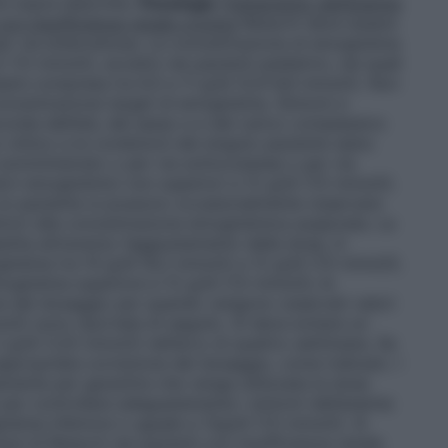
ni sopra descritte.
Posologia
Trattamento dell’anemia
 con insufficienza renale cronica
Retacrit deve essere
per via endovenosa. La concentrazione di emoglobina
7,5 mmol/l), eccetto nei pazienti pediatrici, nei quali
ere compresa tra 9,5 e 11 g/dl (5,9-6,8 mmol/l). Non
concentrazione target di emoglobina. Sintomi e
onda dell’età, del sesso e e del carico complessivo
 clinico e le condizioni del singolo paziente siano
 somministrato o per via sottocutanea o per via
ri emoglobinici non superiori a 12 g/dl (7,5 mmol/l).
in un paziente si possono occasionalmente osservare
feriori alla concentrazione emoglobinica auspicata. La
stita attraverso l’aggiustamento della dose, in
lobina tra 10 g/dl (6,2 mmol/l) e 12 g/dl (7,5 mmol/l).
moglobina superiore a 12 g/dl (7,5 mmol/l); le
ne del dosaggio per quando vengono osservati valori
l/l) sono riportate di seguito. Si deve evitare un
g/dl (1,25 mmol/l) nell’arco di quattro settimane. Se
 appropriata correzione del dosaggio, come indicato. I
mente per garantire che venga utilizzata la dose
t per controllare adeguatamente i sintomi dell’anemia
ina inferiore o uguale a 12g/dl (7,5 mmol/l). Si
osi di Retacrit nei pazienti con insufficienza renale