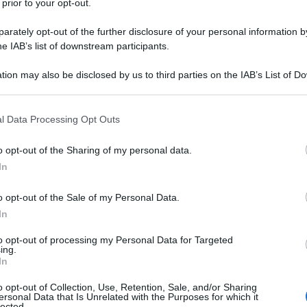
 prior to your opt-out.
rately opt-out of the further disclosure of your personal information by
he IAB’s list of downstream participants.
tion may also be disclosed by us to third parties on the IAB’s List of 
Descrizione tipo ricetta:
RNRL –
 that may further disclose it to other third parties.
LIMITATIVA NON RIPETIB.
 that this website/app uses one or more Google services and may gath
l Data Processing Opt Outs
Forma farmaceutica:
SOLUZIONE
including but not limited to your visit or usage behaviour. You may click 
INIETTABILE
 to Google and its third-party tags to use your data for below specifi
o opt-out of the Sharing of my personal data.
ogle consent section.
In
o opt-out of the Sale of my Personal Data.
ciata a insufficienza renale cronica (IRC) in pazienti
mia associata ad insufficienza renale cronica in
In
in pazienti adulti in dialisi peritoneale (vedere
rave di origine renale con sintomatologia clinica in
to opt-out of processing my Personal Data for Targeted
ing.
on ancora sottoposti a dialisi (vedere paragrafo 4.4).
In
fabbisogno trasfusionale in pazienti adulti sottoposti
a maligno o mieloma multiplo e a rischio di
o opt-out of Collection, Use, Retention, Sale, and/or Sharing
 generale del paziente (situazione cardiovascolare,
ersonal Data that Is Unrelated with the Purposes for which it
lected.