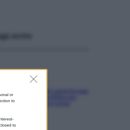
ggi anche
Doccia, lavarsi tutti i giorni fa male
sonal or
alla pelle? I miti da sfatare per
ection to
proteggerla davvero senza
stressarla
nterest-
closed to