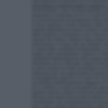
nella gestione di pazienti con le indicazio
sintomatica in pazienti adulti e pediatrici
somministrato o per via sottocutanea o 
auspicata è compresa tra 10 e 12 g/dl (6,2-
la concentrazione di emoglobina deve ess
si deve superare il limite massimo della 
sequele dell’anemia possono variare a sec
della malattia; è necessario che il decorso
valutati dal medico. Retacrit deve essere
endovenosa, in modo tale da ottenere valo
A causa della variabilità intrapaziente, 
singoli valori emoglobinici superiori e in
variabilità dell’emoglobina deve essere ge
riferimento ad un intervallo target di emog
Si deve evitare un livello prolungato di e
indicazioni per una appropriata correzio
di emoglobina superiori a 12 g/dl (7,5 mmo
incremento dell’emoglobina maggiore di 2 
ciò si verifica, si deve procedere ad una
pazienti devono essere monitorati attenta
efficace più bassa autorizzata di Retacri
mantenendo una concentrazione di emoglob
deve usare cautela nell’incremento delle d