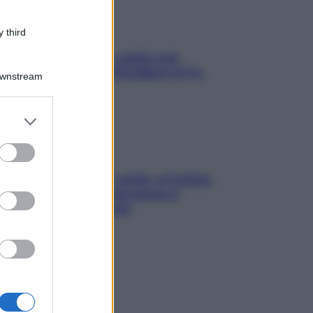
 third
Aria condizionata: usala così,
senza rischiare raffreddore & Co.
Downstream
er and store
to grant or
ed purposes
Mindfulness tra le vette: a Cortina
due giorni lontani da stress e
ansia da smartphone