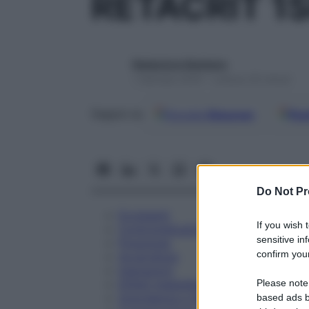
RETACRIT 1S
Redazione Starbene
1 Gennaio 2025 – Lettura 35 minuti
Google
Discover
Fon
Seguici su
Do Not Pr
Eccipienti
If you wish 
Controindicazioni
sensitive in
Posologia
confirm your
Avvertenze
Interazioni
Please note
Effetti Indesiderati
Gravidanza e Allattamento
based ads b