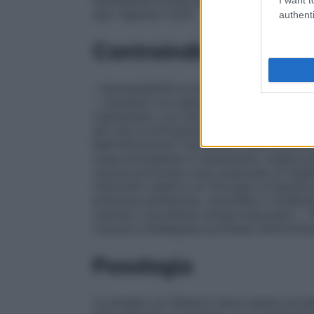
(per regolare il pH)
authenti
Controindicazioni
– Ipersensibilità al principio attivo o ad u
– I pazienti con aplasia specifica delle se
trattamento con eritropoietina non devon
altri tipi di eritropoietina (vedere paragra
Nell’indicazione "incremento della quantit
mese precedente il trattamento, angina pe
venosa profonda come anamnesi di malatt
intervento elettivo di chirurgia ortopedic
arteriose periferiche, carotidee o cerebra
recente o accidente cerebrovascolare. –
ricevere un’adeguata profilassi antitrombo
Posologia
La terapia con Retacrit deve essere avvi