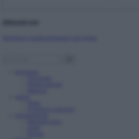
Abbonati ora!
Starbene ti regala benessere ogni mese!
Benessere
Psicologia
Rimedi naturali
Bellezza
Salute
News
Problemi e soluzioni
Alimentazione
Mangiare sano
Diete
Ricette