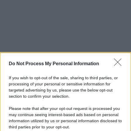
Do Not Process My Personal Information
If you wish to opt-out of the sale, sharing to third parties, or
processing of your personal or sensitive information for
targeted advertising by us, please use the below opt-out
section to confirm your selection.
Please note that after your opt-out request is processed you
may continue seeing interest-based ads based on personal
information utilized by us or personal information disclosed to
third parties prior to your opt-out.