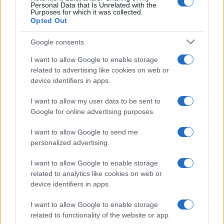
Personal Data that Is Unrelated with the
Purposes for which it was collected.
Opted Out
Google consents
I want to allow Google to enable storage
related to advertising like cookies on web or
device identifiers in apps.
I want to allow my user data to be sent to
Google for online advertising purposes.
I want to allow Google to send me
personalized advertising.
I want to allow Google to enable storage
related to analytics like cookies on web or
device identifiers in apps.
I want to allow Google to enable storage
related to functionality of the website or app.