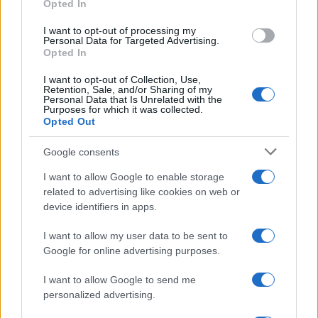
Opted In
grant or deny consent to Google and its third-party tags to
use your data for below specified purposes in below Google
I want to opt-out of processing my
consent section.
Personal Data for Targeted Advertising.
Opted In
I want to opt-out of Collection, Use,
Retention, Sale, and/or Sharing of my
Personal Data that Is Unrelated with the
Purposes for which it was collected.
Opted Out
Google consents
I want to allow Google to enable storage
related to advertising like cookies on web or
device identifiers in apps.
I want to allow my user data to be sent to
Google for online advertising purposes.
I want to allow Google to send me
personalized advertising.