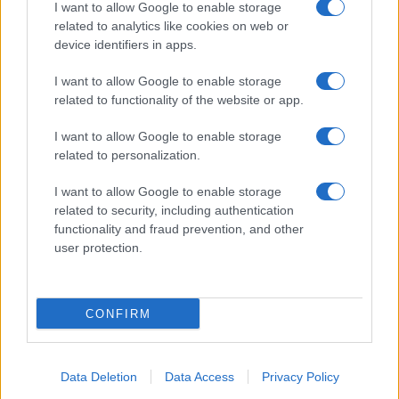
I want to allow Google to enable storage
related to analytics like cookies on web or
device identifiers in apps.
I want to allow Google to enable storage
related to functionality of the website or app.
I want to allow Google to enable storage
related to personalization.
I want to allow Google to enable storage
related to security, including authentication
functionality and fraud prevention, and other
user protection.
CONFIRM
Data Deletion
Data Access
Privacy Policy