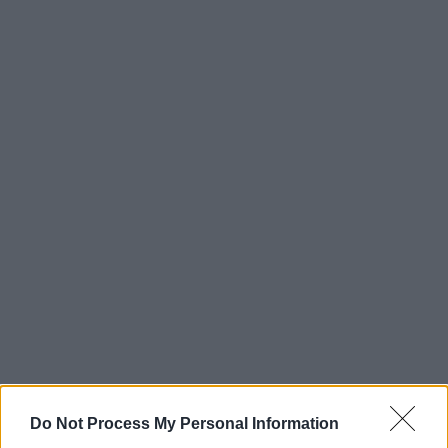
Do Not Process My Personal Information