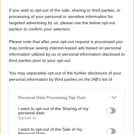
If you wish to opt-out of the sale, sharing to third parties, or
processing of your personal or sensitive information for
targeted advertising by us, please use the below opt-out
section to confirm your selection.
Please note that after your opt-out request is processed you
may continue seeing interest-based ads based on personal
information utilized by us or personal information disclosed to
third parties prior to your opt-out.
You may separately opt-out of the further disclosure of your
personal information by third parties on the IAB’s list of
downstream participants.
Personal Data Processing Opt Outs
This information may also be disclosed by us to third parties
on the IAB’s List of Downstream Participants that may further
I want to opt-out of the Sharing of my
disclose it to other third parties.
personal data.
Opted In
Please note that this website/app uses one or more Google
services and may gather and store information including but
I want to opt-out of the Sale of my
Personal Data.
not limited to your visit or usage behaviour. You may click to