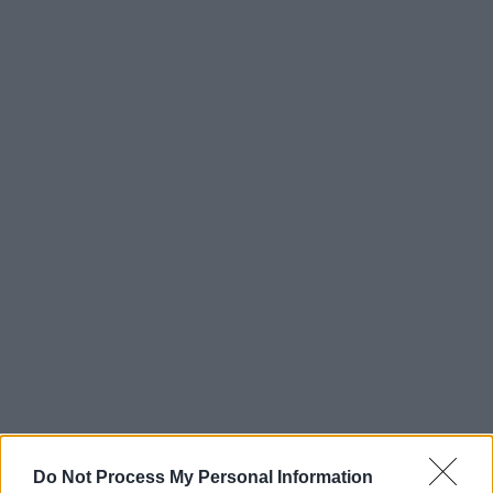
Do Not Process My Personal Information