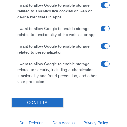
I want to allow Google to enable storage
related to analytics like cookies on web or
device identifiers in apps.
I want to allow Google to enable storage
related to functionality of the website or app.
I want to allow Google to enable storage
related to personalization.
I want to allow Google to enable storage
related to security, including authentication
functionality and fraud prevention, and other
user protection.
CONFIRM
Data Deletion
Data Access
Privacy Policy