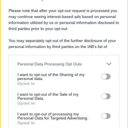
Please note that after your opt-out request is processed you
may continue seeing interest-based ads based on personal
information utilized by us or personal information disclosed to
third parties prior to your opt-out.
You may separately opt-out of the further disclosure of your
personal information by third parties on the IAB’s list of
downstream participants.
Personal Data Processing Opt Outs
This information may also be disclosed by us to third parties
on the IAB’s List of Downstream Participants that may further
I want to opt-out of the Sharing of my
disclose it to other third parties.
personal data.
Opted In
Please note that this website/app uses one or more Google
services and may gather and store information including but
I want to opt-out of the Sale of my
Personal Data.
not limited to your visit or usage behaviour. You may click to
Opted In
grant or deny consent to Google and its third-party tags to
use your data for below specified purposes in below Google
I want to opt-out of processing my
consent section.
Personal Data for Targeted Advertising.
Opted In