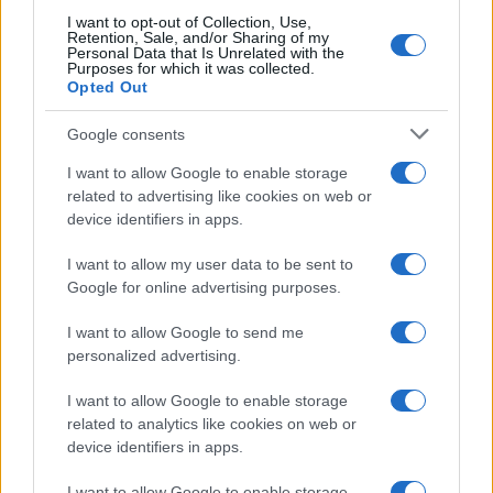
I want to opt-out of Collection, Use,
Retention, Sale, and/or Sharing of my
Personal Data that Is Unrelated with the
Purposes for which it was collected.
Opted Out
Google consents
I want to allow Google to enable storage
related to advertising like cookies on web or
device identifiers in apps.
I want to allow my user data to be sent to
Google for online advertising purposes.
I want to allow Google to send me
personalized advertising.
I want to allow Google to enable storage
related to analytics like cookies on web or
device identifiers in apps.
I want to allow Google to enable storage