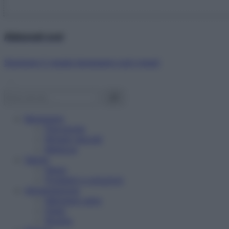
Abbonati ora!
Starbene ti regala benessere ogni mese!
Benessere
Psicologia
Rimedi naturali
Bellezza
Salute
News
Problemi e soluzioni
Alimentazione
Mangiare sano
Diete
Ricette