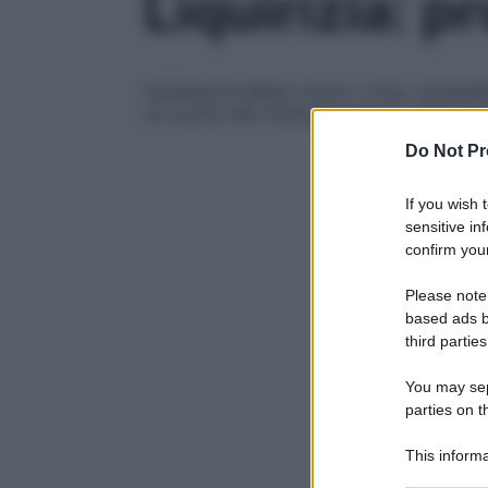
Liquirizia: p
Aumenta le difese contro i virus, combatte 
un occhio alla ritenzione idrica e all’ipert
Do Not Pr
If you wish 
sensitive in
confirm your
Please note
based ads b
third parties
You may sepa
parties on t
This informa
Participants