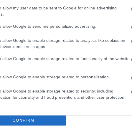
er preparare le caramelle e i tronchetti che trovi in
o allow my user data to be sent to Google for online advertising
co fitoterapeuta, esperta di terapie naturali a
s.
e “erba dolce” o Gan Cao, e nella medicina ayurvedica
iva per preparare molte
ricette curative
, incluso
to allow Google to send me personalized advertising.
.
o allow Google to enable storage related to analytics like cookies on
evice identifiers in apps.
o allow Google to enable storage related to functionality of the website
flavonoidi e fitosteroli, ma il principio più importante
inquanta volte più dello zucchero
. Per questo la
oristiche per correggere il sapore amaro delle tisane.
o allow Google to enable storage related to personalization.
i di liquirizia sono un
toccasana per lo stomaco
.
cere e calmano i crampi. Ti aiutano anche a
digerire
,
o allow Google to enable storage related to security, including
amente lassativi.
cation functionality and fraud prevention, and other user protection.
difese contro i virus
e combattono infiammazioni
iratorie). Contengono infatti molecole che agiscono
il catarro
.
CONFIRM
trovi l’acido glicirretico estratto dalla liquirizia: è