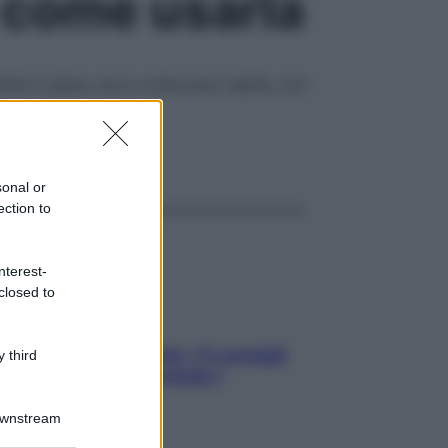
e come usarla
irizia ti piace, ecco come puoi usarla, con
ggi anche
sonal or
ection to
nterest-
closed to
Sicurezza al volante: i 5 consigli
 third
dell’ex pilota di Formula 1
Downstream