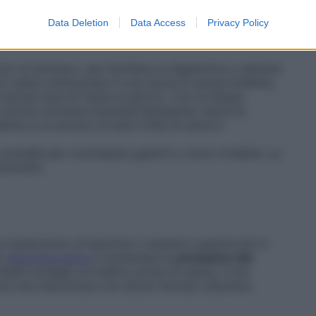
Data Deletion
Data Access
Privacy Policy
iori di stomaco, per facilitare la digestione e calmare
 di radice sminuzzata in una tazza di acqua bollente,
e bevine due-tre tazze al giorno. Con la stessa
anche un’ottima bevanda dissetante: lascia la
ieme a un pizzico di semi tritati di anice e
rendila per contrastare gastriti e colon irritabile. La
rescelto.
bastoncino di liquirizia: ti aiuterà a guarire più in
e
ritenzione idrica
e aumentare la
pressione del
chiedi consiglio al medico prima di usarla, e non
 che interferisce con alcuni farmaci (diuretici,