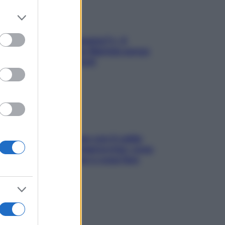
er and store
to grant or
ed purposes
«Oggi che se magnamo?»: 4
ricette facili di Max Mariola senza
pesare gli ingredienti
Perché la pressione con il caldo
scende e sale all’improvviso: cosa
succede alle donne e cosa fare
subito