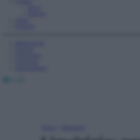
Fitness
Sport
Esercizi
Video
Podcast
Medicina AZ
Farmaci
Calcolatori
Oroscopo
Abbonamenti
Facebook
X
Instagram
Home
»
Benessere