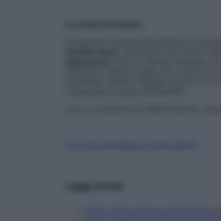
A scuola di botanica
La liquirizia (Glycyrrhiza glabra) è una 
mediterranee
, soprattutto nei terreni sa
leguminose
, ed è un arbusto perenne con 
marrone e l’interno giallo che crescono st
novembre, lavale e tagliale a pezzi di 10 
conservale al riparo dell’umidità.
Con la consulenza di Marilla Buratti, medi
Fai la tua domanda ai nostri esperti
Leggi anche
Tiglio contro stress e stanchezza: pr
Timo, l'antibiotico naturale: propriet