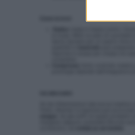
Come la trovi
Radice
Usala in tisana contro i bruc
la tosse. Metti un paio di cucchiaini
lascia riposare per un quarto d’ora 
quantità in
macerato
puoi preparare 
liquirizia in acqua per cinque ore ass
coriandolo.
Compresse
Sotto controllo medico p
posologia dipende dall’integratore p
Usi alternativi
Se hai infiammazioni alla bocca mastica un 
fretta. Attenta! La liquirizia può provocar
sangue
. Se già soffri di questi problemi 
mangiare neppure caramelle! Ricorda anche
cortisonici), ed
evitala se sei incinta
.