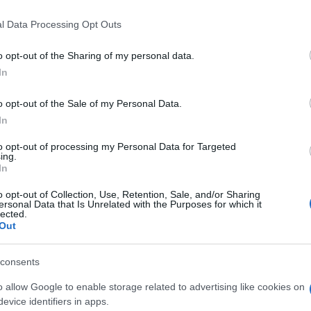
 that this website/app uses one or more Google services and may gath
l Data Processing Opt Outs
including but not limited to your visit or usage behaviour. You may click 
 to Google and its third-party tags to use your data for below specifi
o opt-out of the Sharing of my personal data.
ogle consent section.
In
o opt-out of the Sale of my Personal Data.
In
to opt-out of processing my Personal Data for Targeted
ing.
In
o opt-out of Collection, Use, Retention, Sale, and/or Sharing
ti preferite
ersonal Data that Is Unrelated with the Purposes for which it
lected.
Out
consents
o allow Google to enable storage related to advertising like cookies on
evice identifiers in apps.
fitoterapia, oltre che nell’industria dolciaria. «Il