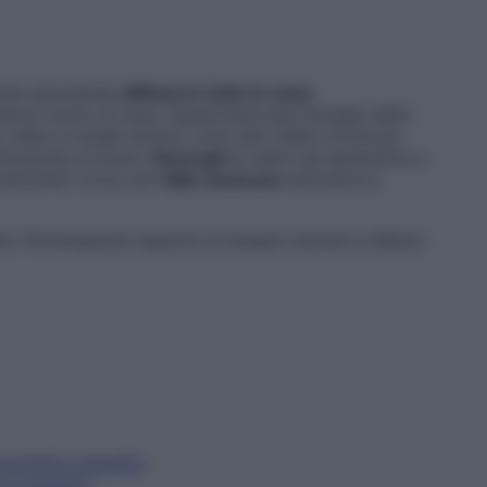
pianta spontanea
diffusa in tutte le zone
bbiosi vicino al mare. Appartiene alla famiglia delle
radici e lunghi stoloni, cioè rami dalla corteccia
risciando al suolo.
Raccogli
le radici da settembre a
centimetri circa, poi
falle essiccare
all’ombra e
co fitoterapeuta esperta di terapie naturali a Milano
oprietà e benefici
à e benefici