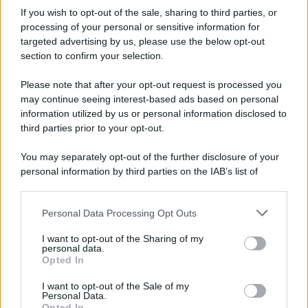
If you wish to opt-out of the sale, sharing to third parties, or
processing of your personal or sensitive information for
targeted advertising by us, please use the below opt-out
section to confirm your selection.
Please note that after your opt-out request is processed you
may continue seeing interest-based ads based on personal
information utilized by us or personal information disclosed to
third parties prior to your opt-out.
You may separately opt-out of the further disclosure of your
personal information by third parties on the IAB’s list of
downstream participants.
Personal Data Processing Opt Outs
This information may also be disclosed by us to third parties
on the IAB’s List of Downstream Participants that may further
I want to opt-out of the Sharing of my
disclose it to other third parties.
personal data.
Opted In
Please note that this website/app uses one or more Google
services and may gather and store information including but
I want to opt-out of the Sale of my
Personal Data.
not limited to your visit or usage behaviour. You may click to
Opted In