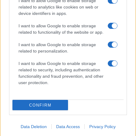
I want to allow Google to enable storage
related to analytics like cookies on web or
device identifiers in apps.
I want to allow Google to enable storage
related to functionality of the website or app.
I want to allow Google to enable storage
related to personalization.
I want to allow Google to enable storage
related to security, including authentication
functionality and fraud prevention, and other
user protection.
CONFIRM
Data Deletion
Data Access
Privacy Policy