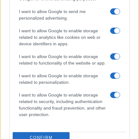
I want to allow Google to send me
personalized advertising.
I want to allow Google to enable storage
related to analytics like cookies on web or
device identifiers in apps.
I want to allow Google to enable storage
related to functionality of the website or app.
I want to allow Google to enable storage
related to personalization.
I want to allow Google to enable storage
related to security, including authentication
functionality and fraud prevention, and other
user protection.
CONFIRM