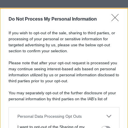
Do Not Process My Personal Information
If you wish to opt-out of the sale, sharing to third parties, or
processing of your personal or sensitive information for
targeted advertising by us, please use the below opt-out
section to confirm your selection.
Please note that after your opt-out request is processed you
may continue seeing interest-based ads based on personal
information utilized by us or personal information disclosed to
third parties prior to your opt-out.
You may separately opt-out of the further disclosure of your
personal information by third parties on the IAB’s list of
downstream participants.
Personal Data Processing Opt Outs
This information may also be disclosed by us to third parties
on the IAB’s List of Downstream Participants that may further
I want to opt-out of the Sharing of my