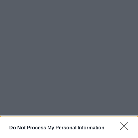
Do Not Process My Personal Information