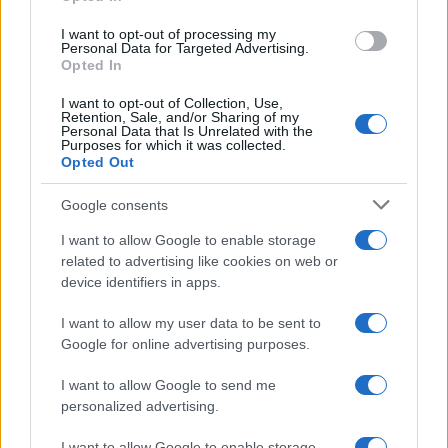
grant or deny consent to Google and its third-party tags to
use your data for below specified purposes in below Google
I want to opt-out of processing my
consent section.
Personal Data for Targeted Advertising.
Opted In
I want to opt-out of Collection, Use,
Retention, Sale, and/or Sharing of my
Personal Data that Is Unrelated with the
Purposes for which it was collected.
Opted Out
Google consents
I want to allow Google to enable storage
related to advertising like cookies on web or
device identifiers in apps.
I want to allow my user data to be sent to
Google for online advertising purposes.
I want to allow Google to send me
personalized advertising.
I want to allow Google to enable storage