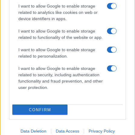
I want to allow Google to enable storage
related to analytics like cookies on web or
device identifiers in apps.
I want to allow Google to enable storage
related to functionality of the website or app.
I want to allow Google to enable storage
related to personalization.
I want to allow Google to enable storage
related to security, including authentication
functionality and fraud prevention, and other
user protection.
CONFIRM
Data Deletion
Data Access
Privacy Policy