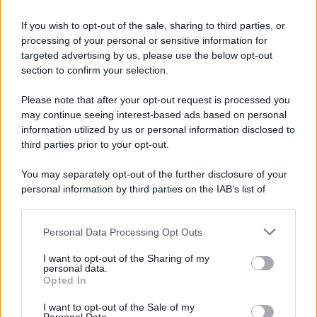
If you wish to opt-out of the sale, sharing to third parties, or
processing of your personal or sensitive information for
targeted advertising by us, please use the below opt-out
section to confirm your selection.
Please note that after your opt-out request is processed you
may continue seeing interest-based ads based on personal
information utilized by us or personal information disclosed to
third parties prior to your opt-out.
You may separately opt-out of the further disclosure of your
personal information by third parties on the IAB’s list of
downstream participants.
Personal Data Processing Opt Outs
This information may also be disclosed by us to third parties
on the IAB’s List of Downstream Participants that may further
I want to opt-out of the Sharing of my
disclose it to other third parties.
personal data.
Opted In
Please note that this website/app uses one or more Google
services and may gather and store information including but
I want to opt-out of the Sale of my