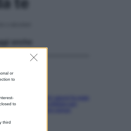
da te
llo e décolleté
ggi anche
sonal or
ection to
Doccia, lavarsi tutti i giorni fa male
nterest-
alla pelle? I miti da sfatare per
closed to
proteggerla davvero senza
stressarla
 third