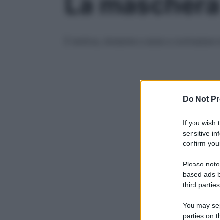
La maschera a
È lenitiva, idratante e aiuta a contrastare
Do Not Pr
If you wish 
sensitive in
confirm your
Please note
based ads b
third parties
You may sepa
parties on t