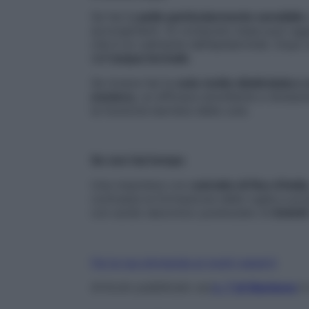
Se hai la
pelle particolarmente sensibile
accorgimenti. Al composto base puoi ag
che è un calmante dell’epidermide. Dopo a
dell’
acqua termale
.
Se invece hai la
cute molto disidratata o
enotera,
un efficace emolliente e idratan
la funzione barriera della cute.
Se non hai tempo
Una maschera con
estratto di fico d’India
contrasta la formazione delle rughe e prote
con acido ialuronico potenziato di
Estetil
Fai la tua domanda ai nostri esperti
Articolo pubblicato sul
n. 7 di Starbene
i