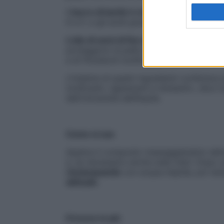
Il
burro di karité è ricco di sostanze emol
D e F, e gli acidi grassi insaturi, tra i quali
L’olio di semi di fico d’India
contiene un’al
proteggono la pelle dagli agenti esterni, 
e di fitosteroli tonificanti.
L’insieme di questi ingredienti conferisce 
tonificanti, rigeneranti e idratanti», dice
dell’Università dell’Aquila.
Come si usa
Applica il composto massaggiandolo delic
e, se necessario anche sulle mani. Dopo un
risciacquando
con acqua tiepida, poi tam
abituale.
Il trucco in più