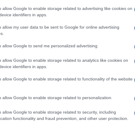
o allow Google to enable storage related to advertising like cookies on
evice identifiers in apps.
o allow my user data to be sent to Google for online advertising
s.
to allow Google to send me personalized advertising.
dopo averlo tolto dal fuoco versalo in una ciotola,
lgama bene con un minipimer
.
o allow Google to enable storage related to analytics like cookies on
evice identifiers in apps.
barattolo di vetro (come quelli da confettura fai-da-
o allow Google to enable storage related to functionality of the website
o allow Google to enable storage related to personalization.
elizzante e antinfiammatorio della pelle e contiene
o allow Google to enable storage related to security, including
anti (A, E, C e del gruppo B, flavonoidi), più enzimi e
cation functionality and fraud prevention, and other user protection.
idi che, oltre a
stimolare le difese immunitarie della
e dell’elastina.