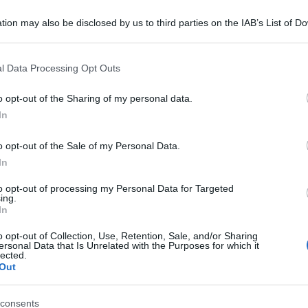
tion may also be disclosed by us to third parties on the IAB’s List of 
 that may further disclose it to other third parties.
 that this website/app uses one or more Google services and may gath
l Data Processing Opt Outs
including but not limited to your visit or usage behaviour. You may click 
 to Google and its third-party tags to use your data for below specifi
o opt-out of the Sharing of my personal data.
ogle consent section.
In
o opt-out of the Sale of my Personal Data.
In
ti preferite
to opt-out of processing my Personal Data for Targeted
ing.
In
o opt-out of Collection, Use, Retention, Sale, and/or Sharing
ersonal Data that Is Unrelated with the Purposes for which it
lected.
Out
consents