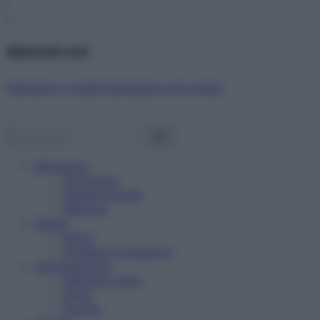
Abbonati ora!
Starbene ti regala benessere ogni mese!
Benessere
Psicologia
Rimedi naturali
Bellezza
Salute
News
Problemi e soluzioni
Alimentazione
Mangiare sano
Diete
Ricette