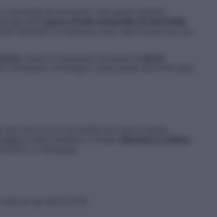
e che tende ad arrossarsi, usa questi semplici
giungere
2-3 gocce di olio essenziale di camomilla
,
ver eliminato la maschera, puoi vaporizzare sul viso
 secca
, unisci al composto una perla di
olio di
te ricchissimo di Omega 6, acidi grassi che rinforzano
, aloe vera e burro di karité che nutre e idrata,
gge la pelle sensibile e irritata.
Maschera Lenitiva
(4,30 €, in farmacia).
n edicola dal 30/01/2018