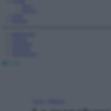
Fitness
Sport
Esercizi
Video
Podcast
Medicina AZ
Farmaci
Calcolatori
Oroscopo
Abbonamenti
Facebook
X
Instagram
Home
»
Bellezza