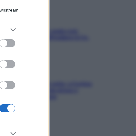
Downstream
er and store
Aria condizionata: usala così,
to grant or
senza rischiare raffreddore & Co.
ed purposes
Mindfulness tra le vette: a Cortina
due giorni lontani da stress e
ansia da smartphone