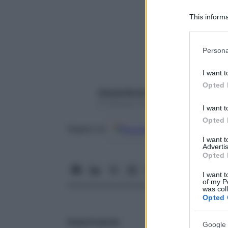
This informa
Participants
Please note
Persona
information 
deny consent
I want t
in below Go
Opted 
Claudia Bortolato
31 Gennaio 2018 – Lettura 3 minuti
I want t
Opted 
Google
Discover
Fon
Seguici su
I want 
Advertis
Opted 
I want t
of my P
was col
Opted 
Cosa ti serve
Google 