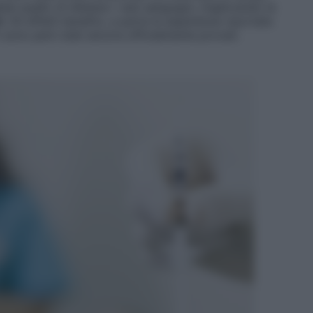
bbe quello di dilatare i vasi sanguigni, migliorando la
i
. Gli effetti benefici, a parte le esperienze riportate
 sono però stati ancora ufficialmente provati.