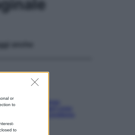
ginale
ggi anche
sonal or
Capelli spezzati lungo
ection to
l’attaccatura? Scopri come
risolvere l’annoso problema
nterest-
closed to