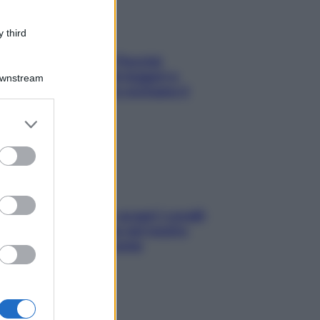
 third
Fame dopo cena? Perché
succede e 6 snack leggeri e
Downstream
appetitosi che non rovinano il
sonno
er and store
to grant or
ed purposes
Non solo Maldive: scopri i coralli
che si nascondono nel nostro
Mediterraneo (e come
proteggerli)