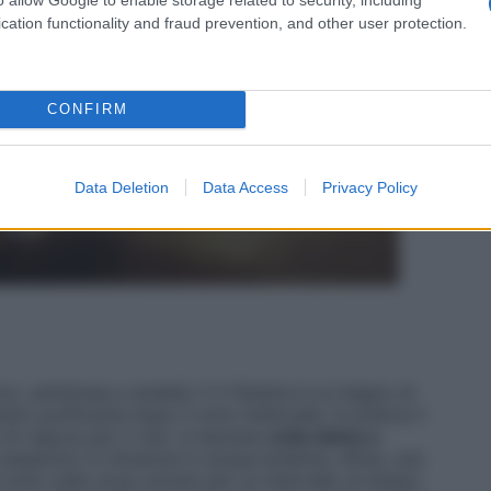
cation functionality and fraud prevention, and other user protection.
CONFIRM
Data Deletion
Data Access
Privacy Policy
rico, antistress e ansietà. Il V-Steams è un bagno di
o purificante dopo il ciclo mestruale. In pratica il
di vapore per il viso: si lasciano
erbe detox e
assenzio) in infusione in acqua bollente. Infine, una
il tutto sulla zona vulvare per un intervallo di tempo