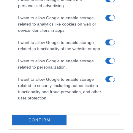
personalized advertising.
I want to allow Google to enable storage
related to analytics like cookies on web or
device identifiers in apps.
I want to allow Google to enable storage
related to functionality of the website or app.
I want to allow Google to enable storage
related to personalization.
I want to allow Google to enable storage
related to security, including authentication
functionality and fraud prevention, and other
user protection.
CONFIRM