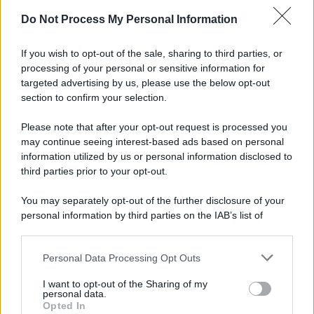
Do Not Process My Personal Information
If you wish to opt-out of the sale, sharing to third parties, or
processing of your personal or sensitive information for
targeted advertising by us, please use the below opt-out
section to confirm your selection.
Please note that after your opt-out request is processed you
may continue seeing interest-based ads based on personal
information utilized by us or personal information disclosed to
third parties prior to your opt-out.
You may separately opt-out of the further disclosure of your
personal information by third parties on the IAB’s list of
downstream participants.
Personal Data Processing Opt Outs
This information may also be disclosed by us to third parties
on the IAB’s List of Downstream Participants that may further
I want to opt-out of the Sharing of my
disclose it to other third parties.
personal data.
Opted In
Please note that this website/app uses one or more Google