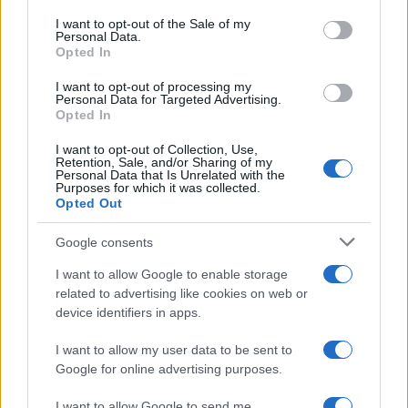
services and may gather and store information including but
I want to opt-out of the Sale of my
Personal Data.
not limited to your visit or usage behaviour. You may click to
Opted In
grant or deny consent to Google and its third-party tags to
use your data for below specified purposes in below Google
I want to opt-out of processing my
consent section.
Personal Data for Targeted Advertising.
Opted In
I want to opt-out of Collection, Use,
Retention, Sale, and/or Sharing of my
Personal Data that Is Unrelated with the
Purposes for which it was collected.
Opted Out
Google consents
I want to allow Google to enable storage
related to advertising like cookies on web or
device identifiers in apps.
I want to allow my user data to be sent to
Google for online advertising purposes.
I want to allow Google to send me