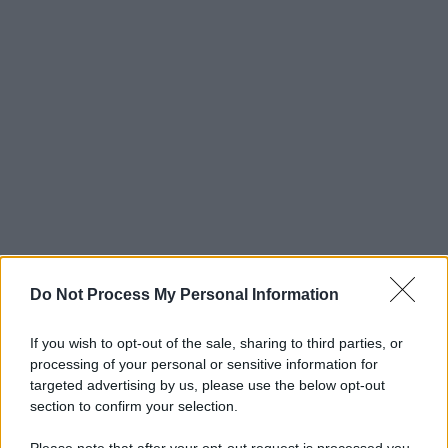
Do Not Process My Personal Information
If you wish to opt-out of the sale, sharing to third parties, or
processing of your personal or sensitive information for
targeted advertising by us, please use the below opt-out
section to confirm your selection.