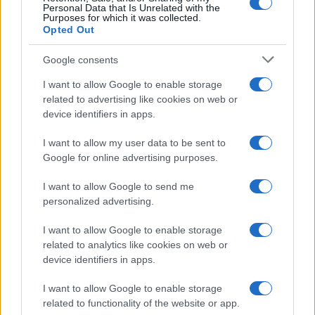
Personal Data that Is Unrelated with the
Purposes for which it was collected.
Opted Out
Google consents
I want to allow Google to enable storage
related to advertising like cookies on web or
device identifiers in apps.
I want to allow my user data to be sent to
Google for online advertising purposes.
I want to allow Google to send me
personalized advertising.
I want to allow Google to enable storage
related to analytics like cookies on web or
device identifiers in apps.
I want to allow Google to enable storage
related to functionality of the website or app.