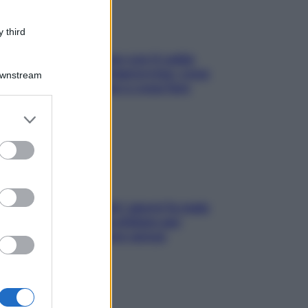
 third
Perché la pressione con il caldo
scende e sale all’improvviso: cosa
Downstream
succede alle donne e cosa fare
subito
er and store
to grant or
ed purposes
Doccia, lavarsi tutti i giorni fa male
alla pelle? I miti da sfatare per
proteggerla davvero senza
stressarla