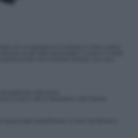
i mette con un applicatore di schiuma in modo pratico
derisce ai peli delle sopracciglia, li colora e li rende
 grazie al buon mix di polveri minerali, oli e cere.
a ad applicarlo dalla parte
 poco a poco. Non è necessario il gel fissante.
re sopracciglia intensificante, 4 colori (da Blonde a