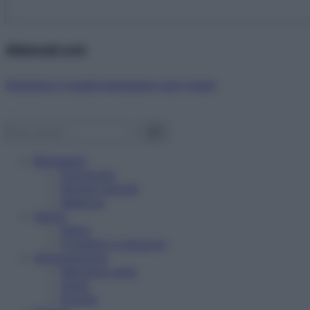
Abbonati ora!
Starbene ti regala benessere ogni mese!
Benessere
Psicologia
Rimedi naturali
Bellezza
Salute
News
Problemi e soluzioni
Alimentazione
Mangiare sano
Diete
Ricette