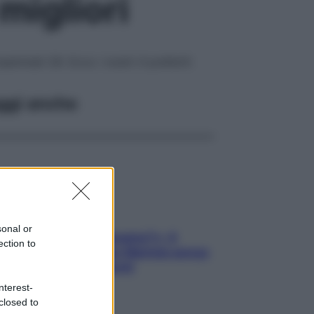
migliori
saminati 28. Ecco i nostri 4 preferiti
ggi anche
sonal or
«Oggi che se magnamo?»: 4
ection to
ricette facili di Max Mariola senza
pesare gli ingredienti
nterest-
closed to