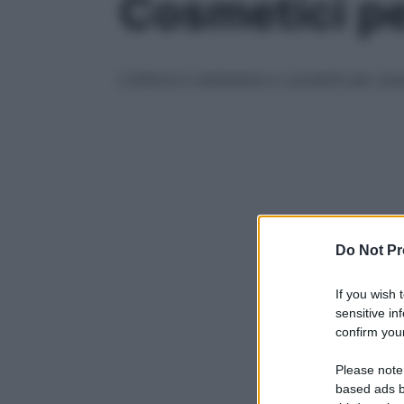
Cosmetici per
L’offerta è vastissima e i prodotti per ave
Do Not Pr
If you wish 
sensitive in
confirm your
Please note
based ads b