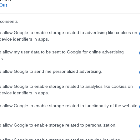
Out
atite perché, nonostante le differenze di prezzo o
he, waterproof…), la scelta finale è più una
consents
o allow Google to enable storage related to advertising like cookies on
 categorie
», dice
Mirko Tagliaferri
, make up artist. «I
evice identifiers in apps.
le sopracciglia folte;
colorati
, servono a intensificare
giungere volume». I secondi sono adatti a chi non
o allow my user data to be sent to Google for online advertising
to leggero, contrastando lo “sbiadimento” dovuto
s.
to allow Google to send me personalized advertising.
re
che danno corpo alle sopracciglia, sono
tti più o meno decisi. I
cosiddetti tattoo sono
o allow Google to enable storage related to analytics like cookies on
e quindi la forma delle arcate) fino a tre giorni»,
evice identifiers in apps.
he riuniscono più cosmetici
: dai più semplici (polveri
ticati, per maniache del trucco.
o allow Google to enable storage related to functionality of the website
di costi, offrivano “qualcosa in più”
: un’ampia gamma
durata, facilità d’uso.
o allow Google to enable storage related to personalization.
o allow Google to enable storage related to security, including