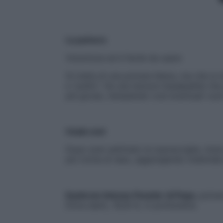
La polvere
Volumizza ed è facile da usare
Si tratta di una polvere libera, ma che s
e “pulito”. Ha una texture impalpabile che a
più grossi, riempiendo così eventuali vuoti
Usala così
Dopo aver pettinato le sopracciglia, inizi
più vicina al naso, aggiungendo materiale
Eyebrow Intense Powder di Pupa
, polve
Extra dark), 16,50 €, in profumeria.