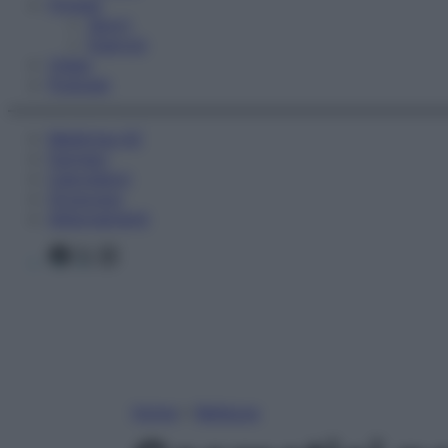
Fitness
Sport
Esercizi
Video
Podcast
Medicina AZ
Farmaci
Calcolatori
Oroscopo
Abbonamenti
Facebook
X
Instagram
Home
»
Bellezza