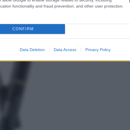
cation functionality and fraud prevention, and other user protection.
le sopracciglia
disegna dei piccoli tratti con la matita
,
o con il mascara o il gel
», suggerisce Tagliaferri. «Per
ineare sopracciglia troppo uniformi
“spettinando” i
 invece gli altri nel senso dell’arco e non all’insù»,
CONFIRM
ci
.
Data Deletion
Data Access
Privacy Policy