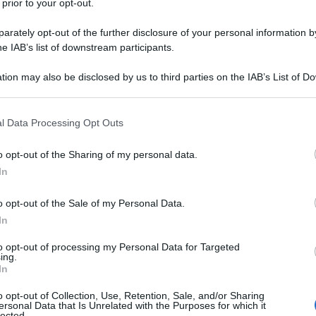
 prior to your opt-out.
rately opt-out of the further disclosure of your personal information by
he IAB’s list of downstream participants.
tion may also be disclosed by us to third parties on the IAB’s List of 
 that may further disclose it to other third parties.
 that this website/app uses one or more Google services and may gath
l Data Processing Opt Outs
ti preferite
including but not limited to your visit or usage behaviour. You may click 
 to Google and its third-party tags to use your data for below specifi
o opt-out of the Sharing of my personal data.
ogle consent section.
In
o opt-out of the Sale of my Personal Data.
In
ri, le creme, i mascara, i gel
. I prodotti per ottenere
plicano,
per soddisfare ogni bisogno
. Ne abbiamo
to opt-out of processing my Personal Data for Targeted
ing.
 polveri, tattoo e kit), e dopo averli provati,
ne
In
o opt-out of Collection, Use, Retention, Sale, and/or Sharing
ersonal Data that Is Unrelated with the Purposes for which it
lected.