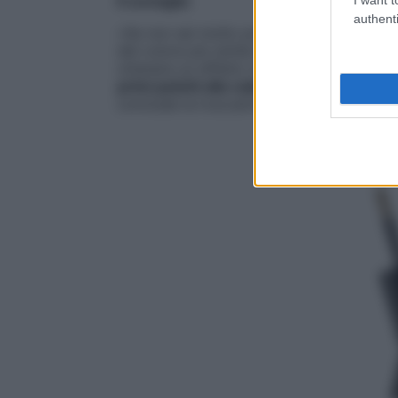
Il consiglio
authenti
«Se non sei molto portata, per delineare 
del colore più simile al tuo, e
fissa il tutt
ottenere un effetto naturale, evita di del
primi peletti alla radice del naso
e pettina
conclude la truccatrice
Lucrezia Bartilluc