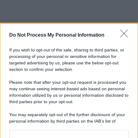
Do Not Process My Personal Information
If you wish to opt-out of the sale, sharing to third parties, or
processing of your personal or sensitive information for
targeted advertising by us, please use the below opt-out
section to confirm your selection.
Please note that after your opt-out request is processed you
may continue seeing interest-based ads based on personal
information utilized by us or personal information disclosed to
third parties prior to your opt-out.
You may separately opt-out of the further disclosure of your
personal information by third parties on the IAB’s list of
downstream participants.