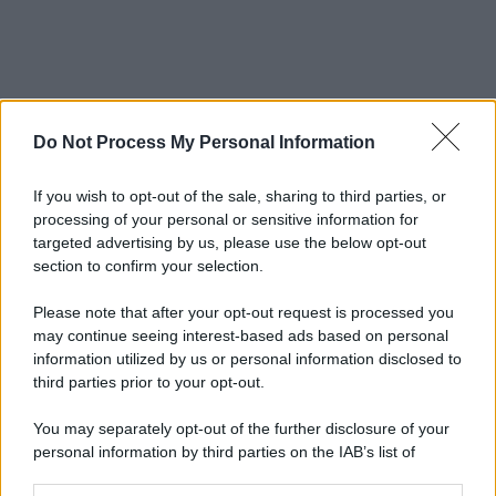
Do Not Process My Personal Information
If you wish to opt-out of the sale, sharing to third parties, or
processing of your personal or sensitive information for
targeted advertising by us, please use the below opt-out
section to confirm your selection.
Please note that after your opt-out request is processed you
may continue seeing interest-based ads based on personal
information utilized by us or personal information disclosed to
third parties prior to your opt-out.
You may separately opt-out of the further disclosure of your
personal information by third parties on the IAB’s list of
downstream participants.