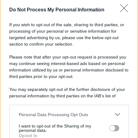
Do Not Process My Personal Information
If you wish to opt-out of the sale, sharing to third parties, or
processing of your personal or sensitive information for
targeted advertising by us, please use the below opt-out
section to confirm your selection.
Please note that after your opt-out request is processed you
may continue seeing interest-based ads based on personal
information utilized by us or personal information disclosed to
third parties prior to your opt-out.
You may separately opt-out of the further disclosure of your
personal information by third parties on the IAB’s list of
downstream participants.
Personal Data Processing Opt Outs
This information may also be disclosed by us to third parties
on the IAB’s List of Downstream Participants that may further
I want to opt-out of the Sharing of my
disclose it to other third parties.
personal data.
Opted In