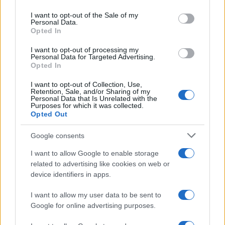
Please note that this website/app uses one or more Google
services and may gather and store information including but
I want to opt-out of the Sale of my
Personal Data.
not limited to your visit or usage behaviour. You may click to
Opted In
grant or deny consent to Google and its third-party tags to
use your data for below specified purposes in below Google
I want to opt-out of processing my
consent section.
Personal Data for Targeted Advertising.
Opted In
I want to opt-out of Collection, Use,
Retention, Sale, and/or Sharing of my
Personal Data that Is Unrelated with the
Purposes for which it was collected.
Opted Out
Google consents
I want to allow Google to enable storage
related to advertising like cookies on web or
device identifiers in apps.
I want to allow my user data to be sent to
Google for online advertising purposes.