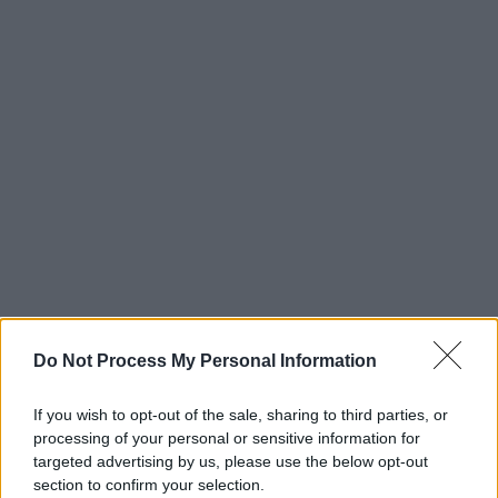
Do Not Process My Personal Information
If you wish to opt-out of the sale, sharing to third parties, or
processing of your personal or sensitive information for
targeted advertising by us, please use the below opt-out
section to confirm your selection.