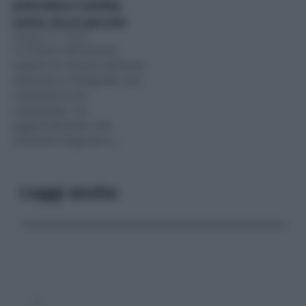
policistico cambia
nome. Ecco perché
Maggio 31, 2026
La nuova definizione
supera la visione centrata
sull’ovaio e fotografa una
condizione più
complessa. Un
aggiornamento che
orienterà diagnosi e…
Leggi anche