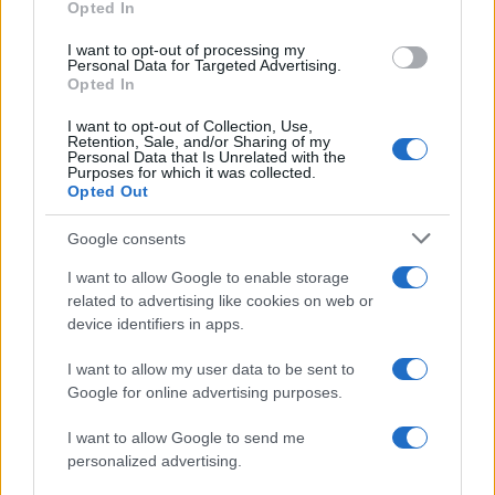
Opted In
grant or deny consent to Google and its third-party tags to
use your data for below specified purposes in below Google
I want to opt-out of processing my
consent section.
Personal Data for Targeted Advertising.
Opted In
I want to opt-out of Collection, Use,
Retention, Sale, and/or Sharing of my
Personal Data that Is Unrelated with the
Purposes for which it was collected.
Opted Out
Google consents
I want to allow Google to enable storage
related to advertising like cookies on web or
device identifiers in apps.
I want to allow my user data to be sent to
Google for online advertising purposes.
I want to allow Google to send me
personalized advertising.