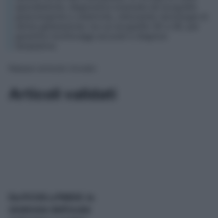
specialistiche, diagnostica avanzata ed ecografie
ginecologiche e ostetriche, utilizzando tecnologie di
ultima generazione, tra cui ecografie 3D e 4D, per
garantire monitoraggi accurati e diagnosi
tempestive.
Nessun articolo trovato
Articoli validati
Da PCOS a PMOS: la
sindrome dell’ovaio