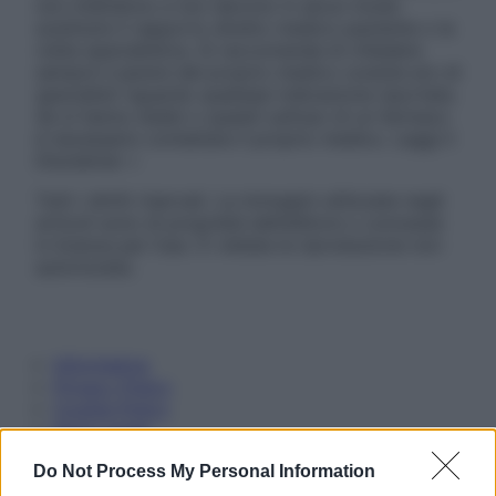
non intendono e non devono in alcun modo
sostituire il rapporto diretto medico-paziente o la
visita specialistica. Si raccomanda di chiedere
sempre il parere del proprio medico curante e/o di
specialisti riguardo qualsiasi indicazione riportata.
Se si hanno dubbi o quesiti sull’uso di un farmaco
è necessario contattare il proprio medico. Leggi il
Disclaimer »
Tutti i diritti riservati. Le immagini utilizzate negli
articoli sono di proprietà dell’editore o concesse
in licenza per l’uso. È vietata la riproduzione non
autorizzata.
Informativa
Privacy Policy
Cookie Policy
Note Legali
Preferenze Privacy
Do Not Process My Personal Information