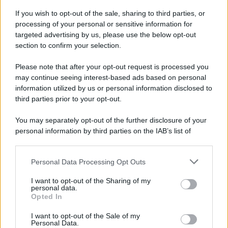
If you wish to opt-out of the sale, sharing to third parties, or
processing of your personal or sensitive information for
targeted advertising by us, please use the below opt-out
section to confirm your selection.
Please note that after your opt-out request is processed you
may continue seeing interest-based ads based on personal
information utilized by us or personal information disclosed to
third parties prior to your opt-out.
You may separately opt-out of the further disclosure of your
personal information by third parties on the IAB’s list of
downstream participants.
Personal Data Processing Opt Outs
This information may also be disclosed by us to third parties
on the IAB’s List of Downstream Participants that may further
I want to opt-out of the Sharing of my
disclose it to other third parties.
personal data.
Opted In
Please note that this website/app uses one or more Google
services and may gather and store information including but
I want to opt-out of the Sale of my
Personal Data.
not limited to your visit or usage behaviour. You may click to