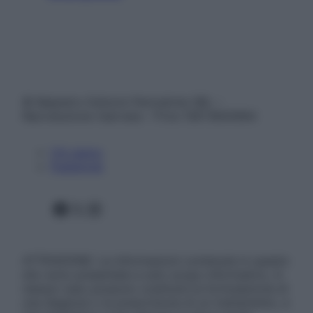
© Belpietro Edizioni Periodiche SRL –
Riproduzione riservata – P.Iva 13673600964
Chi siamo
Pubblicità
Facebook
X
Instagram
ATTENZIONE: Le informazioni contenute in questo
sito sono presentate a solo scopo informativo, in
nessun caso possono costituire la formulazione di
una diagnosi o la prescrizione di un trattamento, e