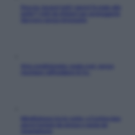
Doccia, lavarsi tutti i giorni fa male alla
pelle? I miti da sfatare per proteggerla
davvero senza stressarla
Aria condizionata: usala così, senza
rischiare raffreddore & Co.
Mindfulness tra le vette: a Cortina due
giorni lontani da stress e ansia da
smartphone