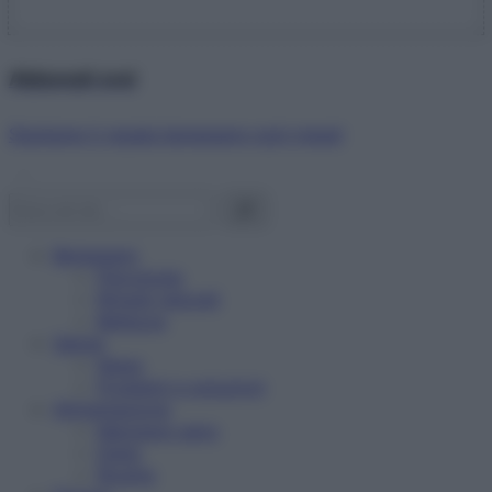
Abbonati ora!
Starbene ti regala benessere ogni mese!
Benessere
Psicologia
Rimedi naturali
Bellezza
Salute
News
Problemi e soluzioni
Alimentazione
Mangiare sano
Diete
Ricette