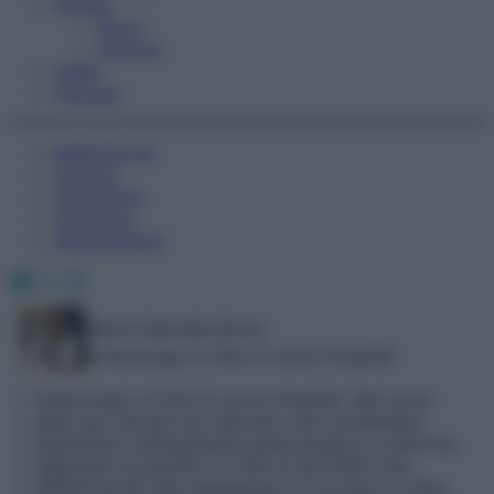
Fitness
Sport
Esercizi
Video
Podcast
Medicina AZ
Farmaci
Calcolatori
Oroscopo
Abbonamenti
Facebook
X
Instagram
Maria Gabriella Bruno
Ginecologa a Città di Lecce Hospital
Ginecologa a Città di Lecce Hospital. Nel corso
della sua carriera ha maturato una consolidata
esperienza nell’assistenza ginecologica e ostetrica,
seguendo le pazienti in tutte le fasi della vita,
dall’età fertile alla menopausa. Si occupa di visite