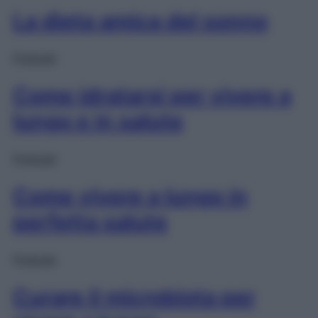
La dieta amica del sonno
Podcast
Come idratarsi per vivere a
lungo e in salute
Podcast
Come vivere a lungo in
perfetta salute
Podcast
Curare il microbiota per