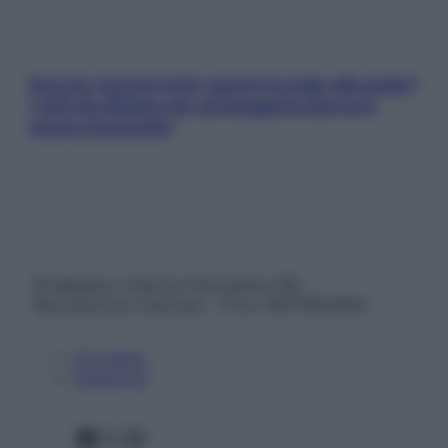
Doccia, lavarsi tutti i giorni fa male alla pelle?
I miti da sfatare per proteggerla davvero
senza stressarla
© Belpietro Edizioni Periodiche SRL –
Riproduzione riservata – P.Iva 13673600964
Chi siamo
Pubblicità
Facebook
X
Instagram