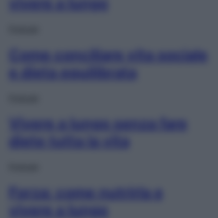
vivere a lungo
Podcast
Come conciliare vita sociale
e dieta equilibrata
Podcast
Vivere a lungo senza fare
diete tutta la vita
Podcast
Forza: come nutrirla e
vivere a lungo