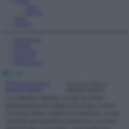
Fitness
Sport
Esercizi
Video
Podcast
Medicina AZ
Farmaci
Calcolatori
Oroscopo
Abbonamenti
Facebook
X
Instagram
Francesca Pietra e
Massimo Spattini
Lui è Massimo Spattini, un big nel campo
dell’alimentazione e della forma fisica, io sono
Francesca Pietra, direttrice di Starbene. Le mie
interviste allo specialista chiariscono, in modo
approfondito e scientifico, i tanti dubbi che