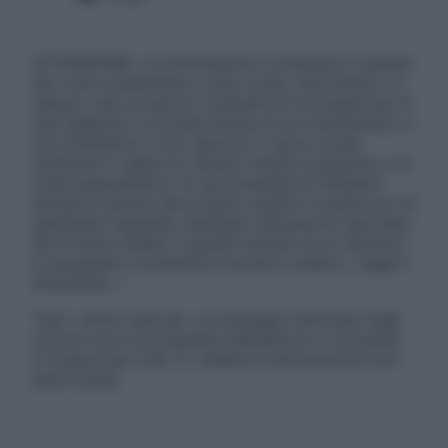
ATTENZIONE: Le informazioni contenute in questo
sito sono presentate a solo scopo informativo, in
nessun caso possono costituire la formulazione di
una diagnosi o la prescrizione di un trattamento, e
non intendono e non devono in alcun modo
sostituire il rapporto diretto medico-paziente o la
visita specialistica. Si raccomanda di chiedere
sempre il parere del proprio medico curante e/o di
specialisti riguardo qualsiasi indicazione riportata.
Se si hanno dubbi o quesiti sull’uso di un farmaco
è necessario contattare il proprio medico. Leggi il
Disclaimer »
Tutti i diritti riservati. Le immagini utilizzate negli
articoli sono di proprietà dell’editore o concesse
in licenza per l’uso. È vietata la riproduzione non
autorizzata.