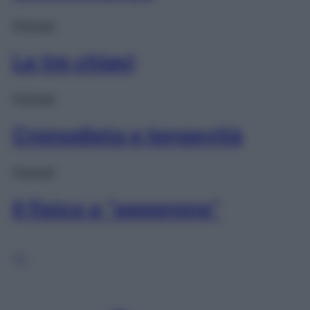
Podcast
Le tre chiavi
Podcast
Cronodieta e longevità
Podcast
Il fisico a “peperone”
1
2
…