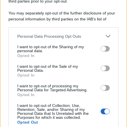
third parties prior to your opt-out.
You may separately opt-out of the further disclosure of your
personal information by third parties on the IAB’s list of
downstream participants.
Personal Data Processing Opt Outs
This information may also be disclosed by us to third parties
on the IAB’s List of Downstream Participants that may further
I want to opt-out of the Sharing of my
disclose it to other third parties.
personal data.
Opted In
Please note that this website/app uses one or more Google
services and may gather and store information including but
I want to opt-out of the Sale of my
Personal Data.
not limited to your visit or usage behaviour. You may click to
Opted In
grant or deny consent to Google and its third-party tags to
use your data for below specified purposes in below Google
I want to opt-out of processing my
consent section.
Personal Data for Targeted Advertising.
Opted In
I want to opt-out of Collection, Use,
Retention, Sale, and/or Sharing of my
Personal Data that Is Unrelated with the
Purposes for which it was collected.
Opted Out