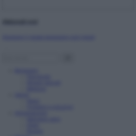
Abbonati ora!
Starbene ti regala benessere ogni mese!
Benessere
Psicologia
Rimedi naturali
Bellezza
Salute
News
Problemi e soluzioni
Alimentazione
Mangiare sano
Diete
Ricette