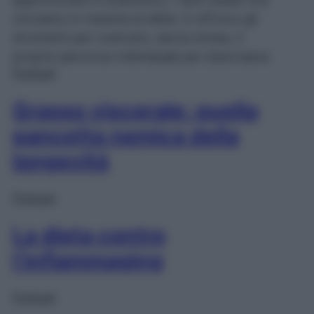
circolano in materia di diete. E offrono gli
strumenti per costruire, senza stress, il
proprio percorso individuale per stare bene.
Podcast
Grasso viscerale: quella
pancetta nemica della
longevità
Podcast
La dieta contro
l’inflammaging
Podcast