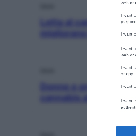
web or d
Salute
I want t
Lotta al cancro: diag
purpose
migliorano le cure
I want 
I want t
web or d
I want t
Salute
or app.
Donne e orgasmo: è v
I want t
cannabis aiuta?
I want t
authenti
Salute