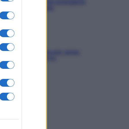
e? I miti da sfatare per proteggerla
vero senza stressarla
a condizionata: usala così, senza
chiare raffreddore & Co.