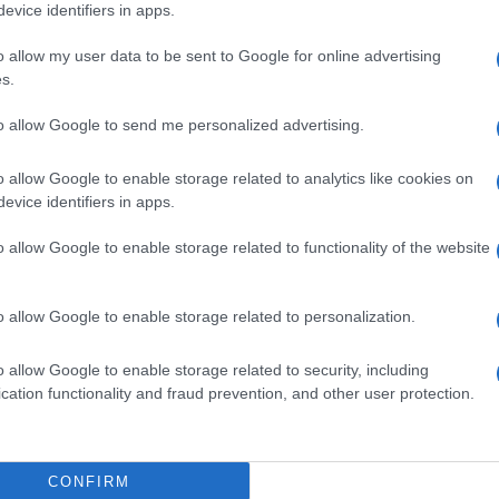
pell
evice identifiers in apps.
dav
o allow my user data to be sent to Google for online advertising
nosi in aumento, ma
s.
to allow Google to send me personalized advertising.
o allow Google to enable storage related to analytics like cookies on
Ari
evice identifiers in apps.
ris
o allow Google to enable storage related to functionality of the website
ero che la
o allow Google to enable storage related to personalization.
o allow Google to enable storage related to security, including
cation functionality and fraud prevention, and other user protection.
CONFIRM