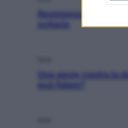
Resistenza agli antibi
evitarla
Salute
Uno spray contro la d
può fidare?
Salute