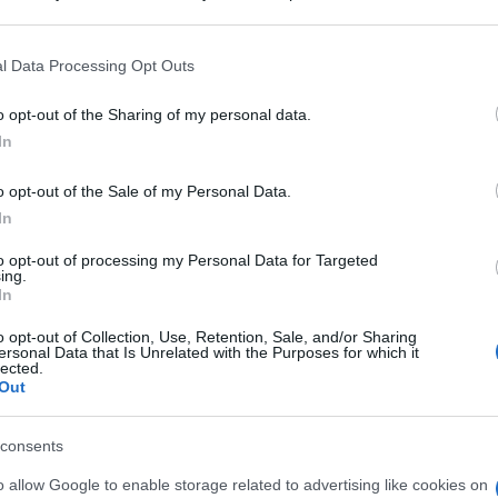
 that may further disclose it to other third parties.
Le
 that this website/app uses one or more Google services and may gath
l Data Processing Opt Outs
including but not limited to your visit or usage behaviour. You may click 
s’è la disfluenza, le
 to Google and its third-party tags to use your data for below specifi
o opt-out of the Sharing of my personal data.
ogle consent section.
In
o opt-out of the Sale of my Personal Data.
In
to opt-out of processing my Personal Data for Targeted
Per
ing.
sce
In
suc
me cambierà il loro
o opt-out of Collection, Use, Retention, Sale, and/or Sharing
ersonal Data that Is Unrelated with the Purposes for which it
lected.
Out
consents
Docc
o allow Google to enable storage related to advertising like cookies on