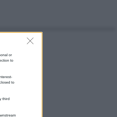
sonal or
ection to
nterest-
closed to
 third
Downstream