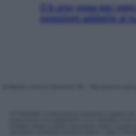
C’è uno yoga per ogni
posizioni addatte ai t
© Belpietro Edizioni Periodiche SRL – Riproduzione riser
ATTENZIONE: Le informazioni contenute in questo sito 
prescrizione di un trattamento, e non intendono e non 
chiedere sempre il parere del proprio medico curante e/o
necessario contattare il proprio medico. Leggi il Discl