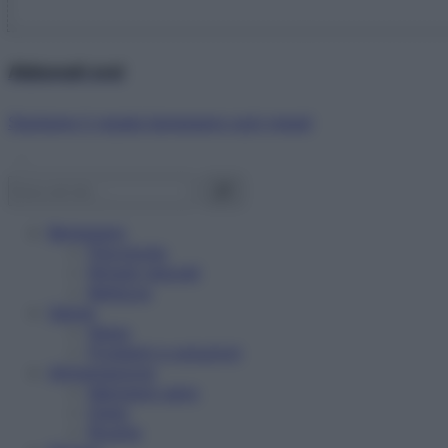
Abbonati ora!
Starbene ti regala benessere ogni mese!
Benessere
Psicologia
Rimedi naturali
Bellezza
Salute
News
Problemi e soluzioni
Alimentazione
Mangiare sano
Diete
Ricette