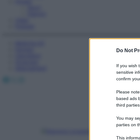
Fitness
Sport
Esercizi
Video
Podcast
Medicina AZ
Farmaci
Do Not Pr
Calcolatori
Oroscopo
If you wish 
Abbonamenti
sensitive in
Facebook
X
Instagram
confirm your
Please note
based ads b
third parties
You may sepa
parties on t
Eleonora Lorusso
This informa