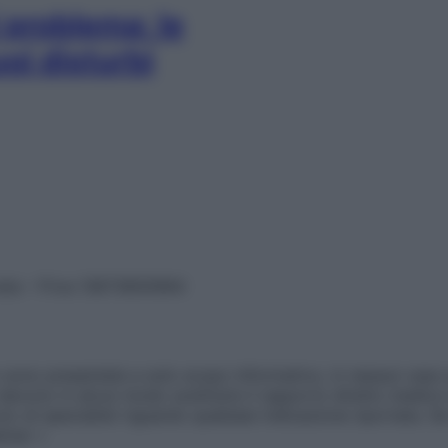
 problema: le
uoi disturbi
vata – P.Iva 13673600964
sono presentate a solo scopo informativo, in nessun caso p
devono in alcun modo sostituire il rapporto diretto medico-p
 di specialisti riguardo qualsiasi indicazione riportata. Se
aimer »