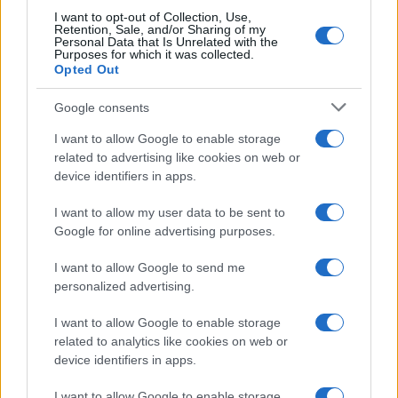
I want to opt-out of Collection, Use,
Retention, Sale, and/or Sharing of my
Personal Data that Is Unrelated with the
Purposes for which it was collected.
Opted Out
Google consents
I want to allow Google to enable storage
related to advertising like cookies on web or
device identifiers in apps.
I want to allow my user data to be sent to
Google for online advertising purposes.
I want to allow Google to send me
personalized advertising.
I want to allow Google to enable storage
related to analytics like cookies on web or
device identifiers in apps.
I want to allow Google to enable storage